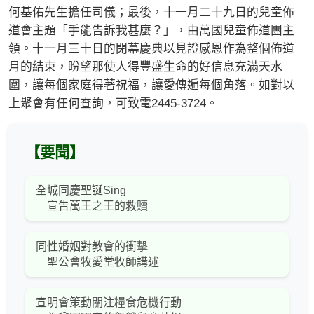
何基佑先生擔任司儀；最後，十一月二十九日的兒童佈
道會主題「手能告訴我甚麼？」，由萬國兒童佈道團主
領。十一月三十日的閉幕慶典以見證感恩作為整個佈道
月的結束，盼望那使人得豐盛生命的好信息充滿天水
圍，讓每個家庭得著祝福，讓愛傳遍每個角落。如對以
上聚會有任何查詢，可致電2445-3724。
【要聞】
全城同慶聖誕Sing
宣告萬王之王的救贖
同性婚姻對教會的衝擊
聖公會牧愛堂牧師講述
宣明會策動關注糧食危機行動