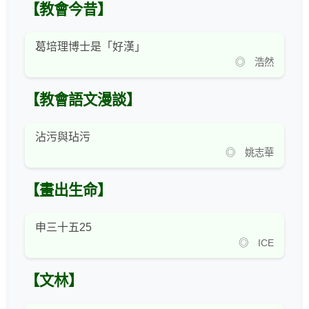
【教會今昔】
葛培理博士是「好漢」
◎ 浩然
【教會語文漫談】
沾污與玷污
◎ 姚志華
【畫出生命】
申三十五25
◎ ICE
【文林】