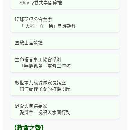
Sharity愛共享開幕禮
環球聖經公會主辦
「 天地．真．情」聖經講座
宣教士差遣禮
生命福音事工協會舉辦
「無懼孤單」靈修工作坊
救世軍九龍城隊家長講座
如何處理子女的打機問題
恩臨天城遍萬家
愛鄰舍—祝福天水圍行動
【教會之聲】