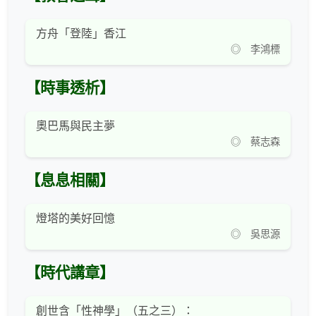
方舟「登陸」香江
◎ 李鴻標
【時事透析】
奧巴馬與民主夢
◎ 蔡志森
【息息相關】
燈塔的美好回憶
◎ 吳思源
【時代講章】
創世含「性神學」（五之三）：