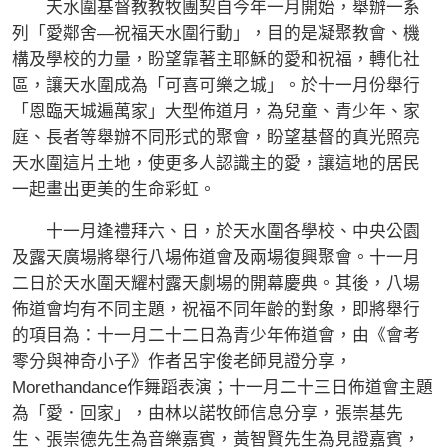
天水圍基督教教牧團契自今年一月開始，舉辦一系
列「愛鄰舍—祝福天水圍行動」，目的是凝聚教會、機
構及學校的力量，盼望靠著主耶穌的愛和祝福，轉化社
區，讓天水圍成為「可喜可樂之城」。於十一月份舉行
「恩臨天城遍萬家」大型佈道月，為兒童、青少年、家
庭、長者等舉辦不同形式的聚會，盼望基督的真光照亮
天水圍這片土地，使更多人認識主的愛，讓這地的居民
一起畫出更美的生命彩虹。
十一月逢禮拜六、日，於天水圍各學校、中央公園
及露天廣場將舉行八場佈道會及兩場復興聚會。十一月
二日於天水圍天耀村露天劇場的開幕慶典。其後，八場
佈道會均有不同主題，祝福不同年齡的對象，即將舉行
的項目為：十一月二十二日為青少年佈道會，由《會考
零分與神奇小子》作者呂宇俊老師見證分享，
Morethandance作舞蹈表演；十一月二十三日佈道會主題
為「愛．回家」，由林以諾牧師信息分享，張崇基先
生、張崇德先生為音樂嘉賓，黃智賢先生為見證嘉賓，