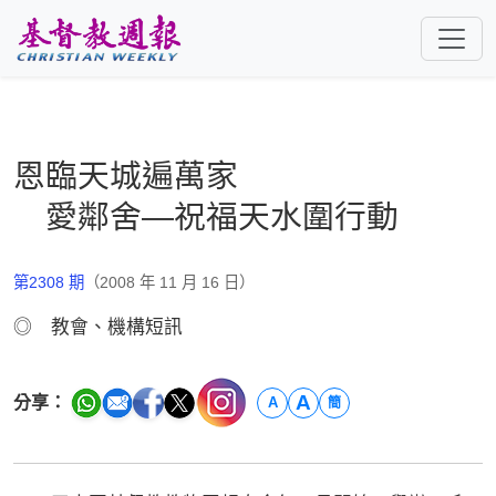
跳至主要內容
恩臨天城遍萬家
愛鄰舍—祝福天水圍行動
第2308 期
（2008 年 11 月 16 日）
◎ 教會、機構短訊
A
分享：
A
簡