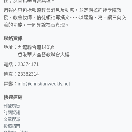
性；及宣揚基督教真理。
週報內容包括報道教會消息及動態，並定期邀約神學院教
授、教會牧師、信徒領袖等撰文⋯⋯以達編、寫、讀三向交
流的功能，一同見證福音真理。
聯絡資訊
地址：九龍聯合道140號
香港華人基督教聯會大樓
電話：23374171
傳真：23382314
電郵：
info@christianweekly.net
快速連結
刊登廣告
訂閱資訊
文章搜尋
投稿指南