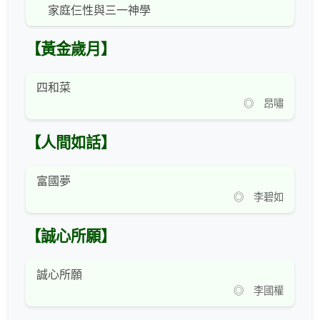
家庭仨性與三一神學
【黃金歲月】
四和菜
◎ 昂嘯
【人間如話】
富國夢
◎ 李碧如
【誠心所願】
誠心所願
◎ 李國權