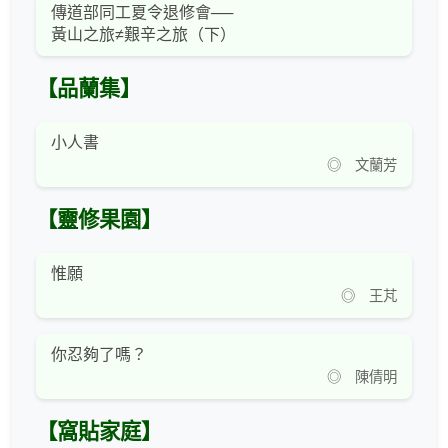
傳道部同工夏令退修會──
黃山之旅≠艱辛之旅（下）
【品蘭集】
小人書
◎ 文蘭芳
【靈修果園】
惟願
◎ 王芃
你忍夠了嗎？
◎ 陳倩明
【窩貼家庭】