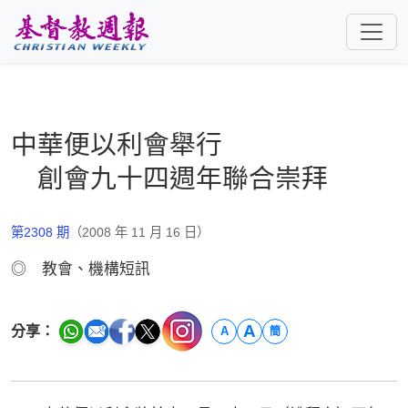
跳至主要內容
中華便以利會舉行
創會九十四週年聯合崇拜
第2308 期
（2008 年 11 月 16 日）
◎ 教會、機構短訊
A
分享：
A
簡