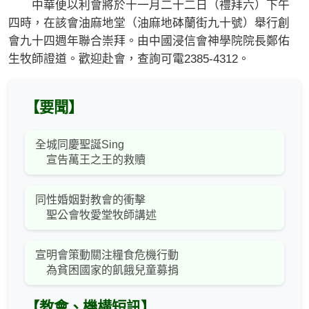
中華便以利會將於十一月二十二日（禮拜六）下午
四時，在該會油麻地堂（油麻地砵蘭街九十號）舉行創
會九十四週年聯合崇拜。由中國浸信會神學院院長鄭佑
生牧師證道。歡迎赴會，查詢可電2385-4312。
【要聞】
全城同慶聖誕Sing
宣告萬王之王的救贖
同性婚姻對教會的衝擊
聖公會牧愛堂牧師講述
宣明會策動關注糧食危機行動
為貧困國家的飢餓兒童募捐
【教會、機構短訊】