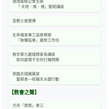
環球聖經公會主辦
「 天地．真．情」聖經講座
宣教士差遣禮
生命福音事工協會舉辦
「無懼孤單」靈修工作坊
救世軍九龍城隊家長講座
如何處理子女的打機問題
恩臨天城遍萬家
愛鄰舍—祝福天水圍行動
【教會之聲】
方舟「登陸」香江