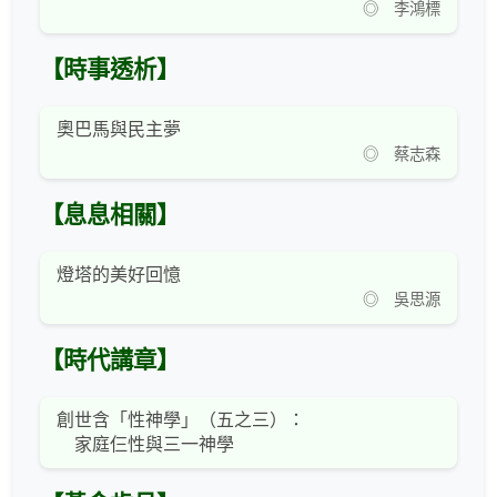
◎ 李鴻標
【時事透析】
奧巴馬與民主夢
◎ 蔡志森
【息息相關】
燈塔的美好回憶
◎ 吳思源
【時代講章】
創世含「性神學」（五之三）：
家庭仨性與三一神學