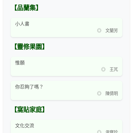
【品蘭集】
小人書
◎ 文蘭芳
【靈修果園】
惟願
◎ 王芃
你忍夠了嗎？
◎ 陳倩明
【窩貼家庭】
文化交流
◎ 尹寶珍