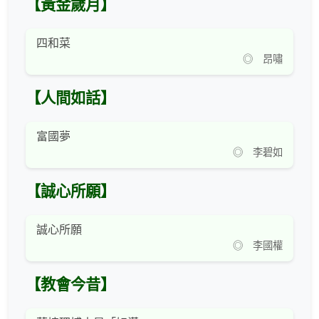
【黃金歲月】
四和菜
◎ 昂嘯
【人間如話】
富國夢
◎ 李碧如
【誠心所願】
誠心所願
◎ 李國權
【教會今昔】