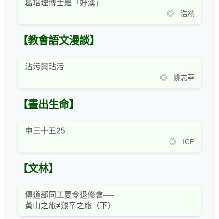
葛培理博士是「好漢」
◎ 浩然
【教會語文漫談】
沾污與玷污
◎ 姚志華
【畫出生命】
申三十五25
◎ ICE
【文林】
傳道部同工夏令退修會──
黃山之旅≠艱辛之旅（下）