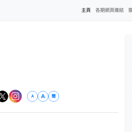
主頁
各期網頁連結
A
簡
A