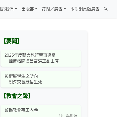
關於我們
出版部
訂閱／廣告
本期網頁版廣告
🔍
【要聞】
2025年度聯會執行董事選舉
鍾健楷陳德昌當選正副主席
藝術展現生之所向
朝夕交替感悟生死
【教會之聲】
警惕教會事工內卷
◎ 吳思源