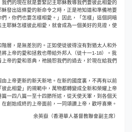
，我們的現在就是要緊記主耶穌教導我們要彼此相愛的
耶穌發出這條愛的新命令之時，正是祂知道和準備祂要
你們，你們也要怎樣相愛。」因此，「怎樣」這個詞暗
法主耶穌怎樣彼此相愛，就會成為一個美好的見證，使
階層，是無差別的。正如使徒彼得沒有對猶太人和外
將上帝的愛和拯救也帶給外邦人（徒十一1-18）。我
着上帝的愛和恩典，祂饒恕我們的過去，於現在給我們
由上帝更新的新天新地。在新的國度裏，不再有以前
「彼此相愛」的規範中，萬物都轉變成全新和榮耀上帝
詩篇一四八篇一至十四節所述，從天使天軍，到各個天
，在創始成終的上帝面前，一同頌讚上帝，歡呼喜樂。
余英嶽（香港華人基督教聯會副主席）