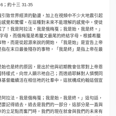
；約十三 31-35
引致世界經濟的動盪，加上在視頻中不少大地震引起
的感覺和驚懼。在這種對未來不能理解的感覺中，使徒
成了！我是阿拉法，我是俄梅戛；我是始，我是終。」
個字母，而俄梅戛是希臘文最尾的終結字母。根據希臘
事物，而是從起源來說的開始，「我是始」是宣告上帝
是指在末日最後殘存的事物，「我是終」是指上帝在最
始也是終的原因，是出於他與初期教會信眾對上帝恩
獨特樣式，向世人顯示祂自己；而透過耶穌對人憐憫同
穌基督繼續活在相信祂的社羣中，這就構成約翰這個宣
阿拉法，我是俄梅戛；我是始，我是終。」這句話，
們要記得過去，過去是我們的一部分，這部分是一直與
存的立足點而奮鬥時，我們的現在就會與我們的未來有