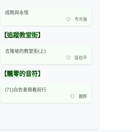
成敗與永恆
◎ 岑允強
【追蹤教堂街】
吉隆坡的教堂街(上)
◎ 區伯平
【飄零的音符】
(71)白衣者揹着前行
◎ 麗群