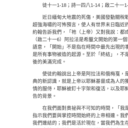
徒十一1-18；詩一四八1-14；啟二十一1-6
近日緬甸大地震的死傷，美國發動關稅戰
超強海嘯的可怖預言，使人有世界末日臨近
約翰告訴我們，「祂（上帝）又對我說：都
（啟二十一6）阿拉法是希臘文開始的第一
語意，「開始」不是指在時間中最先出現的
是所有事物被造的起源。至於「終結」，不
後的美滿完成。
使徒約翰說出上帝是阿拉法和俄梅戛，是
典的新認識，就是上帝以耶穌基督成為人的
情的服侍，耶穌被釘十字架和復活，以及耶
告的背景。
在我們面對奧祕與不可知的時間，「我是
指示我們要與掌控時間始終的上帝相連。我
我們連結的；我們是活於現在，當我們為生