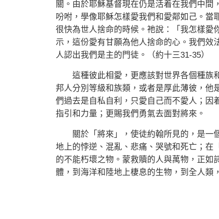
關。由於耶穌基督現在仍是活着在我們中間
吩咐，學像耶穌怎樣愛我們和愛鄰如己。當
很快為世人捨命的時候。祂說：「我怎樣愛
示，這份愛有甘願為他人捨命的心。我們效
人認出我們是主的門徒。（約十三31-35）
這種彼此相愛，更應該對世界各個種族和
邦人分別等級和族類，或者是厚此薄彼，他是
們過去是自私自利，只愛自己而不愛人；因
指引和力量；更賜我們勇氣去面對將來。
關於「將來」，使徒約翰所見的，是一個
地上的悖逆、混亂、悲痛、哭號和死亡；在
的不能朽壞之物。蒙救贖的人與萬物，正如
體，到海洋和陸地上棲息的生物，到全人類