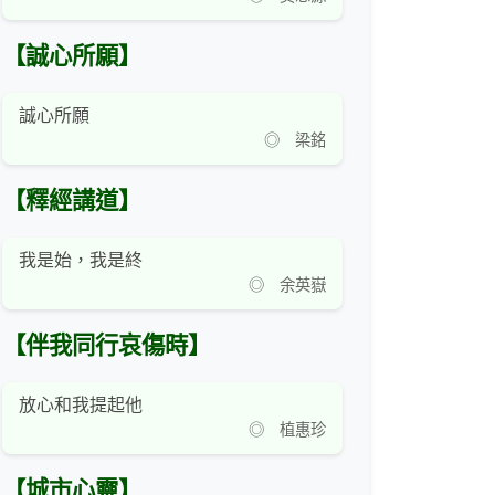
【誠心所願】
誠心所願
◎ 梁銘
【釋經講道】
我是始，我是終
◎ 余英嶽
【伴我同行哀傷時】
放心和我提起他
◎ 植惠珍
【城市心靈】