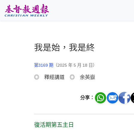
跳至主要內容
我是始，我是終
第3169 期
（2025 年 5 月 18 日）
◎ 釋經講道 ◎ 余英嶽
分享：
復活期第五主日