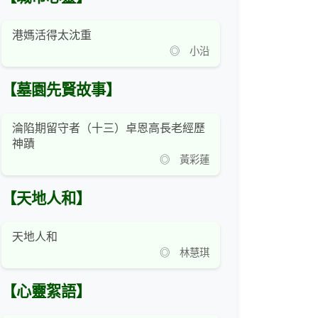
港媽活得太沈重
◎ 小沿
【墓園先賢故事】
淪陷期留守者（十三）卓恩高長老經歷
神蹟
◎ 黃彩蓮
【天地人和】
天地人和
◎ 林慧琪
【心靈絮語】