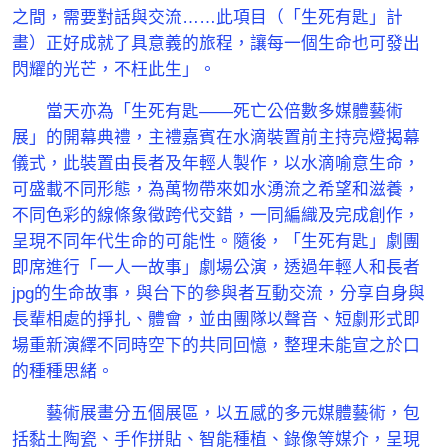
之間，需要對話與交流……此項目（「生死有匙」計
畫）正好成就了具意義的旅程，讓每一個生命也可發出
閃耀的光芒，不枉此生」。
當天亦為「生死有匙——死亡公倍數多媒體藝術
展」的開幕典禮，主禮嘉賓在水滴裝置前主持亮燈揭幕
儀式，此裝置由長者及年輕人製作，以水滴喻意生命，
可盛載不同形態，為萬物帶來如水湧流之希望和滋養，
不同色彩的線條象徵跨代交錯，一同編織及完成創作，
呈現不同年代生命的可能性。隨後，「生死有匙」劇團
即席進行「一人一故事」劇場公演，透過年輕人和長者
jpg的生命故事，與台下的參與者互動交流，分享自身與
長輩相處的掙扎、體會，並由團隊以聲音、短劇形式即
場重新演繹不同時空下的共同回憶，整理未能宣之於口
的種種思緒。
藝術展畫分五個展區，以五感的多元媒體藝術，包
括黏土陶瓷、手作拼貼、智能種植、錄像等媒介，呈現