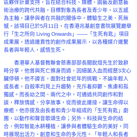
區夥伴計畫支持，旨在結合科技、媒體、園藝及創意藝
術治療的跨代共融，目標對象為長者及青少年，以五感
為主軸，讓參與者在共融的關係中，體驗生之美、死無
憾。該項目已於5月11日，在香港兆基創意書院展覽廳舉
行「生之所向 Living Onwards」——「生死有匙」項目
成果展，透過連貫性的創作成果展示，以各種媒介連繫
長者與年輕人，感悟生死。
香港華人基督教聯會慈惠部部長關銳煊先生於致辭
時分享，他曾與死亡擦身而過，因細菌入血而經歷3次心
臟停頓。他不諱言，面對社會近年的挑戰，不論年輕人
或長者，自殺率均見上升趨勢，充斥着抑鬱、焦慮和孤
獨感。而長幼之間、兩代之中，可通過共同創作和對
談，釋放情感、分享故事，從而彼此連接，讓生命得以
療癒。他亦提及由長者和青少年組成的「生死有匙」劇
團，以動作和聲音歌頌生命；另外，科技與生命的結
合，例如智能水耕種植，讓參與者體驗生命的美好，同
時展現出活力、創意和生命的多元性。「年輕人和長者