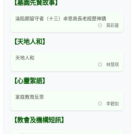
【墓園先賢故事】
淪陷期留守者（十三）卓恩高長老經歷神蹟
◎ 黃彩蓮
【天地人和】
天地人和
◎ 林慧琪
【心靈絮語】
家庭教育反思
◎ 李碧如
【教會及機構短訊】