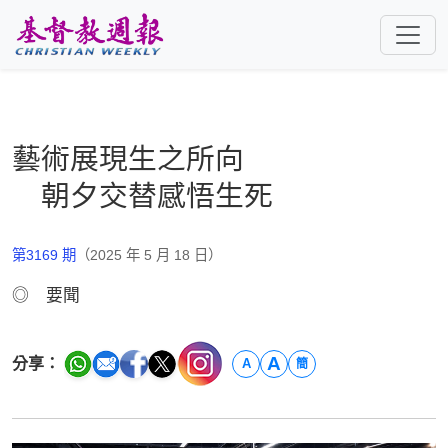
跳至主要內容
藝術展現生之所向
朝夕交替感悟生死
第3169 期
（2025 年 5 月 18 日）
◎ 要聞
A
分享：
A
簡