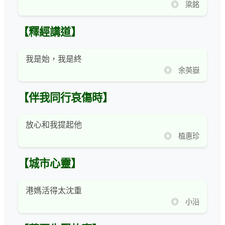
◎ 梁銘
【釋經講道】
我是始，我是終
◎ 余英嶽
【伴我同行哀傷時】
放心和我提起他
◎ 植惠珍
【城市心靈】
港媽活得太沈重
◎ 小沿