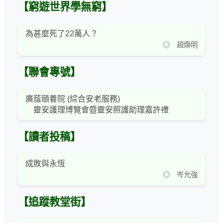
【窮遊世界學無窮】
為甚麼死了22萬人？
◎ 趙煥明
【聯會專號】
廣蔭頤養院 (綜合安老服務)
靈安護理博覽會暨靈安照護助理嘉許禮
【讀者投稿】
成敗與永恆
◎ 岑允強
【追蹤教堂街】