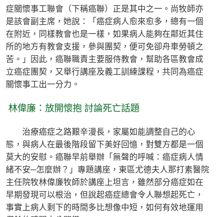
症關懷事工聯會（下稱癌聯）正是其中之一。尚牧師亦
是該會副主席，她說：「癌症病人愈來愈多，總有一個
在附近，同樣教會也是一樣，如果病人能夠在鄰近其住
所的地方有教會支援，參與團契，便可免卻舟車勞頓之
苦。」因此，癌聯職責主要服侍教會，幫助各區教會成
立癌症團契，又舉行講座及義工訓練課程，共同為癌症
關懷事工出一分力。
林偉廉：放開懷抱 討論死亡話題
治療癌症之路艱辛漫長，家屬如能調整自己的心
態，與病人在最後階段留下美好回憶，對雙方都是一個
莫大的安慰。癌聯早前舉辦「無聲的呼喊：癌症病人情
緒不安─怎麼辦？」專題講座，東區尤德夫人那打素醫院
主任院牧林偉廉牧師於講座上坦言，雖然部分癌症如在
早期發現可以根治，但說起癌症總會令人聯想起死亡，
事實上病人剩下的時間多比想像中短，如何有效地運用