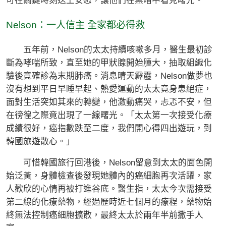
可在關鍵時刻送上安慰，讓他們在黑暗中看見曙光。
Nelson：一人信主 全家都必得救
五年前，Nelson的太太持續咳嗽多月，醫生最初診
斷為哮喘所致，直至她的甲狀腺開始腫大，抽取組織化
驗後竟確診為末期肺癌。消息晴天霹靂，Nelson做夢也
沒有想到平日早睡早起、熱愛運動的太太竟身患絕症，
面對生活突如其來的轉變，他激動痛哭，忐忑不安，但
在徬徨之際竟出現了一線曙光。「太太第一次接受化療
成績很好，癌指數跌至二度，我們開心得四出遊玩，到
韓國旅遊散心。」
可惜韓國旅行回港後，Nelson留意到太太的面色開
始泛黃，身體檢查後發現她體內的癌細胞再次活躍，家
人歡欣的心情再被打進谷底。醫生指，太太今次需接受
第二線的化療藥物，經過歷時近七個月的療程，藥物始
終無法控制癌細胞擴散，最終太太於兩年半前撒手人