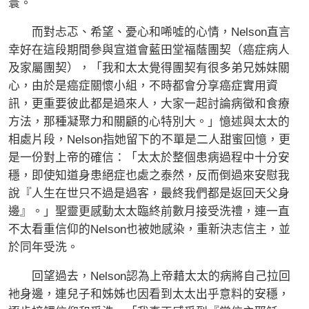
寰。
而對忐忑、希望、憂心和唏噓的心情，Nelson直言
幸好在這段期間參與宣道會藍田堂福蔭團契（癌症病人
及家屬團契），「我和太太覺得團契有很多弟兄姊妹關
心，由於是癌症關懷小組，不時都會分享癌症實用資
訊，更重要彼此都是過來人，大家一起討論病徵和食療
方法，那種凝聚力和關顧的心特別大。」憶述與太太的
相處片段，Nelson指她留下的不單是二人甜蜜回憶，更
是一份對上帝的確信：「太太於整個患病過程中十分安
穩，即使知道身患絕症也處之泰然，反而倒過來安慰我
說『人生在世只不過是過客，最終我們都是返回天父身
邊』。」聖靈更感動太太臨終前數月接受洗禮，連一直
不太看重信仰的Nelson也被她感染，重新決志信主，並
於同年受洗。
回望過去，Nelson認為上帝藉太太的病將自己拉回
衪身邊，連兒子和姊姊也因看到太太出乎意料的安穩，