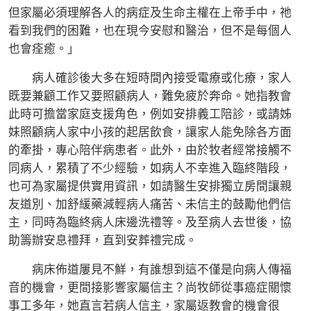
但家屬必須理解各人的病症及生命主權在上帝手中，祂
看到我們的困難，也在現今安慰和醫治，但不是每個人
也會痊癒。」
病人確診後大多在短時間內接受電療或化療，家人
既要兼顧工作又要照顧病人，難免疲於奔命。她指教會
此時可擔當家庭支援角色，例如安排義工陪診，或請姊
妹照顧病人家中小孩的起居飲食，讓家人能免除各方面
的牽掛，專心陪伴病患者。此外，由於牧者經常接觸不
同病人，累積了不少經驗，如病人不幸進入臨終階段，
也可為家屬提供實用資訊，如請醫生安排獨立房間讓親
友道別、加舒緩藥減輕病人痛苦、未信主的鼓勵他們信
主，同時為臨終病人床邊洗禮等。及至病人去世後，協
助籌辦安息禮拜，直到安葬禮完成。
病床佈道屢見不鮮，有誰想到這不僅是向病人傳福
音的機會，更間接影響家屬信主？尚牧師從事癌症關懷
事工多年，她直言若病人信主，家屬返教會的機會很