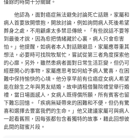
僅餘的時間十分關鍵。
他認為，面對癌症無法避免討論死亡話題，家屬和
病人首要放開懷抱，開放討論，例如詢問病人死後希望
葬身之處，不用顧慮太多禁忌傳統。「有些說話不要等
到最後才說，因為愈把情緒藏於心裏，病人只會愈害
怕。」他提醒，如病者本人對話題避忌，家屬應尊重其
想法，必要時可找院牧幫忙，嘗試從第三者角度探索他
的心靡。另外，雖然患病者面對日常生活巨變，但仍可
經歷開心的事物，家屬應思考如何給予病人驚喜，在困
難中保持愉快的心境。他分享早前有位癌症女病人希望
能在餘生之年與男友結婚，故申請租借醫院禮堂舉行婚
禮，當日場面感人，女病人既得償所願，所有賓客也留
下難忘回憶。「疾病無疑帶來的困難和不便，但仍有驚
喜和選擇去豐富我們的生命。」他又建議家屬可與病人
一起看舊照，因每張都包含着獨特的故事，藉此回想彼
此間的甜蜜片段。