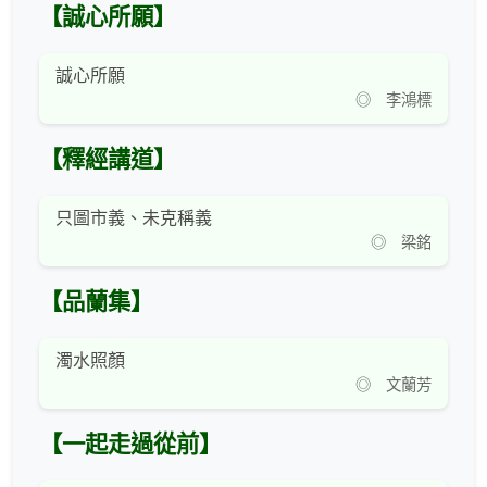
【誠心所願】
誠心所願
◎ 李鴻標
【釋經講道】
只圖市義、未克稱義
◎ 梁銘
【品蘭集】
濁水照顏
◎ 文蘭芳
【一起走過從前】