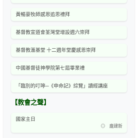
黃暢豪牧師感恩追思禮拜
基督教宣道會荃灣堂增設週六崇拜
基督教滙基堂 十二週年堂慶感恩崇拜
中國基督徒神學院第七屆畢業禮
「臨別的叮嚀─《申命記》綜覽」讀經講座
【教會之聲】
國家主日
◎ 龐建新