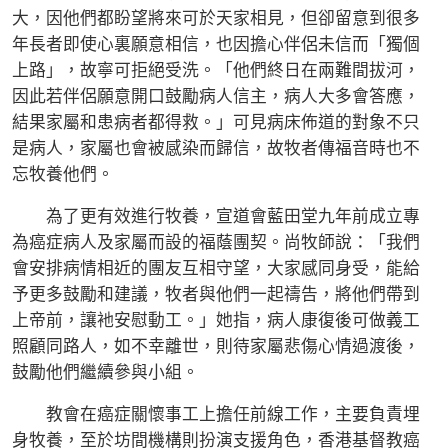
大，因他們都盼望將來可於天家相見，但卻留意到很多
年長者即使心裏願意相信，也因擔心伴侶未信而「獨個
上路」，故寧可拒絕受洗。「他們終日在兩難間拔河，
因此若伴侶願意開口鼓勵病人信主，病人大多會答應，
結果家屬和患病者都得救。」可見病床佈道的對象不只
是病人，家屬也會被感染而歸信，故牧者傳福音時也不
忘牧養他們。
為了更有效進行牧養，宣道會藍田堂九年前成立專
為癌症病人及家屬而設的福蔭團契。尚牧師說：「我們
會安排病情相近的團友互相守望，大家感同身受，能給
予更多鼓勵和建議，牧者與他們一起禱告，將他們帶到
上帝前，讓衪安慰動工。」她指，病人康復後可做義工
照顧同路人，如不幸離世，則待家屬悲傷心情過渡後，
鼓勵他們繼續參與小組。
教會在癌症關懷事工上擔任前線工作，主要負責埋
身牧養，至於坊間機構則扮演支援角色，香港基督教癌