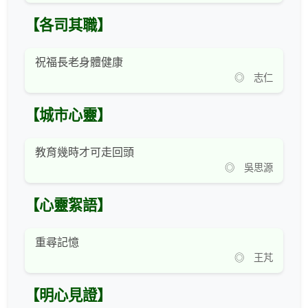
【各司其職】
祝福長老身體健康
◎ 志仁
【城市心靈】
教育幾時才可走回頭
◎ 吳思源
【心靈絮語】
重尋記憶
◎ 王芃
【明心見證】