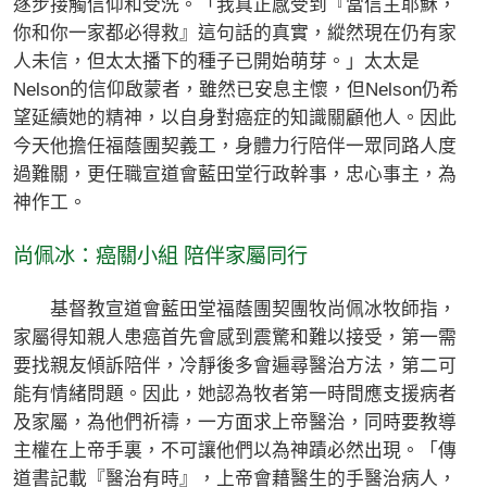
逐步接觸信仰和受洗。「我真正感受到『當信主耶穌，
你和你一家都必得救』這句話的真實，縱然現在仍有家
人未信，但太太播下的種子已開始萌芽。」太太是
Nelson的信仰啟蒙者，雖然已安息主懷，但Nelson仍希
望延續她的精神，以自身對癌症的知識關顧他人。因此
今天他擔任福蔭團契義工，身體力行陪伴一眾同路人度
過難關，更任職宣道會藍田堂行政幹事，忠心事主，為
神作工。
尚佩冰：癌關小組 陪伴家屬同行
基督教宣道會藍田堂福蔭團契團牧尚佩冰牧師指，
家屬得知親人患癌首先會感到震驚和難以接受，第一需
要找親友傾訴陪伴，冷靜後多會遍尋醫治方法，第二可
能有情緒問題。因此，她認為牧者第一時間應支援病者
及家屬，為他們祈禱，一方面求上帝醫治，同時要教導
主權在上帝手裏，不可讓他們以為神蹟必然出現。「傳
道書記載『醫治有時』，上帝會藉醫生的手醫治病人，