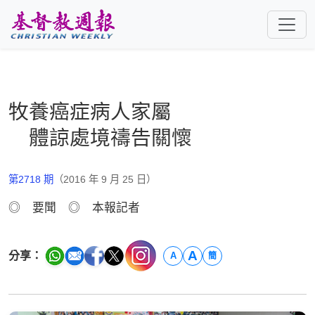
跳至主要內容
牧養癌症病人家屬
體諒處境禱告關懷
第2718 期
（2016 年 9 月 25 日）
◎ 要聞 ◎ 本報記者
A
分享：
A
簡