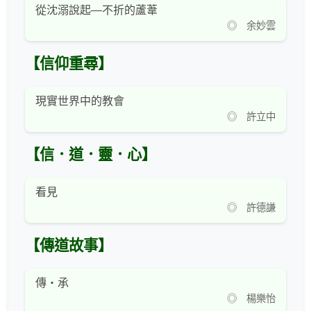
從沈溺說起—不折的蘆葦
◎ 余妙雲
【信仰重尋】
現實世界中的教會
◎ 許立中
【信．道．靈．心】
看見
◎ 許德謙
【傳道故事】
傳・承
◎ 楊樂怡