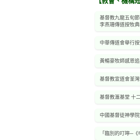
【教會、機構
基督教九龍五旬節
李燕珊傳道按牧典
中華傳道會舉行按
黃暢豪牧師感恩追
基督教宣道會荃灣
基督教滙基堂 十
中國基督徒神學院
「臨別的叮嚀─《