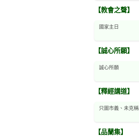
【教會之聲】
國家主日
【誠心所願】
誠心所願
【釋經講道】
只圖市義、未克稱
【品蘭集】