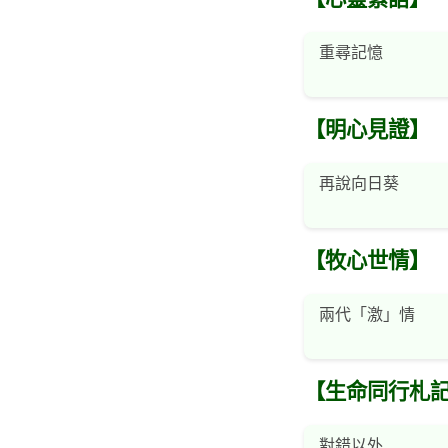
重尋記憶
【明心見證】
再說向日葵
【牧心世情】
兩代「激」情
【生命同行札
對錯以外