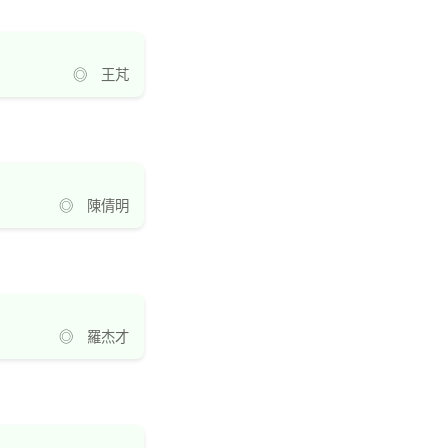
◎ 王芃
◎ 陳倩明
◎ 羅杰才