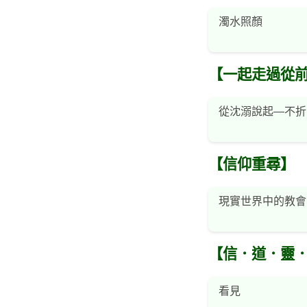
濁水照顏
【一起走過從
從沈溺說起—不折
【信仰重尋】
現實世界中的教會
【信．道．靈
看見