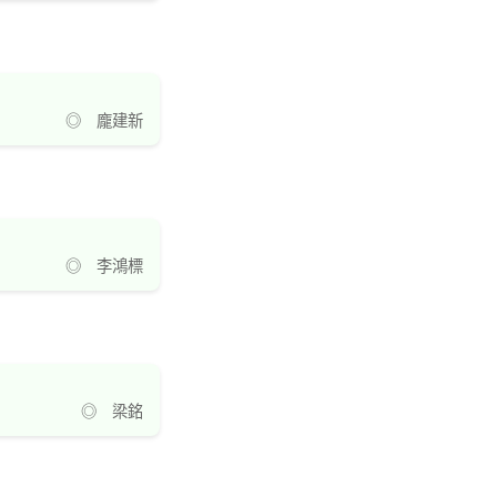
◎ 龐建新
◎ 李鴻標
◎ 梁銘