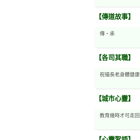
【傳道故事】
傳・承
【各司其職】
祝福長老身體健康
【城市心靈】
教育幾時才可走回
【心靈絮語】