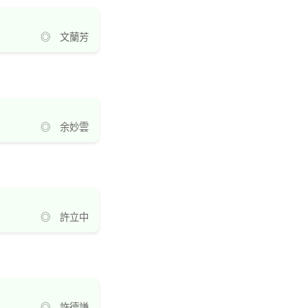
◎ 文蘭芳
◎ 余妙雲
◎ 許立中
◎ 許德謙