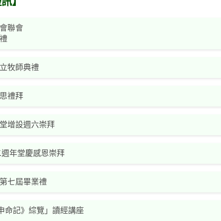
短訊】
會聯會
禮
立牧師典禮
思禮拜
堂增設週六崇拜
二週年堂慶感恩崇拜
第七屆畢業禮
申命記》綜覽」讀經講座