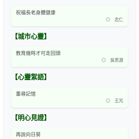
祝福長老身體健康
◎ 志仁
【城市心靈】
教育幾時才可走回頭
◎ 吳思源
【心靈絮語】
重尋記憶
◎ 王芃
【明心見證】
再說向日葵