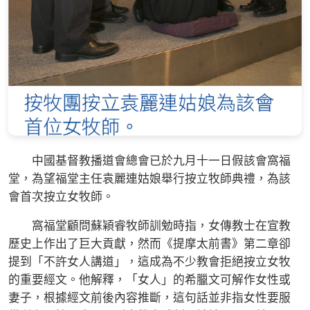
中國基督教播道會總會已於九月十一日假該會窩福
堂，為望福堂主任袁麗連姑娘舉行按立牧師典禮，為該
會首次按立女牧師。
窩福堂顧問蘇穎睿牧師訓勉時指，女傳教士在宣教
歷史上作出了巨大貢獻，然而《提摩太前書》第二章卻
提到「不許女人講道」，這成為不少教會拒絕按立女牧
的重要經文。他解釋，「女人」的希臘文可解作女性或
妻子，根據經文前後內容推斷，這句話並非指女性要服