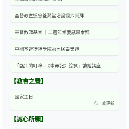
基督教宣道會荃灣堂增設週六崇拜
基督教滙基堂 十二週年堂慶感恩崇拜
中國基督徒神學院第七屆畢業禮
「臨別的叮嚀─《申命記》綜覽」讀經講座
【教會之聲】
國家主日
◎ 龐建新
【誠心所願】