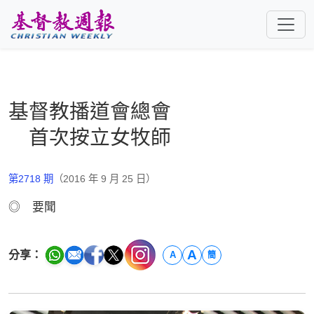
跳至主要內容
基督教播道會總會
首次按立女牧師
第2718 期
（2016 年 9 月 25 日）
◎ 要聞
A
分享：
A
簡