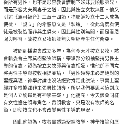
從所有男性，也不是形容教會體制下姊妹要順服弟兄，
而是形容丈夫與妻子之道，因此與按立女牧無關。他又
引述《馬可福音》三章十四節，指耶穌設立十二人成為
使徒，「設立」的希臘原文是「製造」，從此角度看使
徒是被製造而非與生俱來，因此與性別無關，而是看恩
賜與呼召，故按立女牧師並無與聖經產生任何衝突。
被問到播道會成立多年，為何今天才按立女牧，該
會執委會主席莫樹堅牧師稱，宗派部分領袖堅持男性主
導的信念，認為按立女牧師與信念相違，惟他卻不同意
將男性主導與按牧相提並論。「男性領導未必是絕對的
聖經真理，神學討論也沒法絕對肯定此說法，事實上聖
經許多根據都非主張男性領導，所以我們要思考這到底
是個人立論還是有神學基礎。」他補充，今天該會同樣
有女性擔任領導角色，帶領教會，只是沒有牧師的名
銜，即使按立也不會改變男性主導的現況。
因此他認為，牧者需透過聖經教導、神學推論和歷