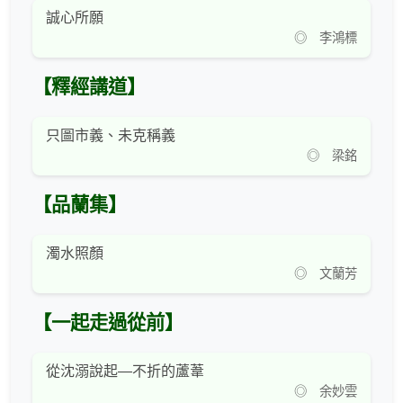
誠心所願
◎ 李鴻標
【釋經講道】
只圖市義、未克稱義
◎ 梁銘
【品蘭集】
濁水照顏
◎ 文蘭芳
【一起走過從前】
從沈溺說起—不折的蘆葦
◎ 余妙雲