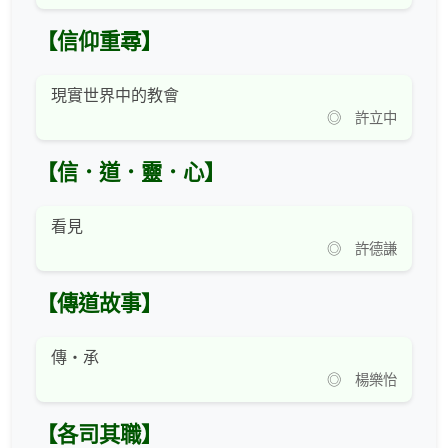
【信仰重尋】
現實世界中的教會
◎ 許立中
【信．道．靈．心】
看見
◎ 許德謙
【傳道故事】
傳・承
◎ 楊樂怡
【各司其職】