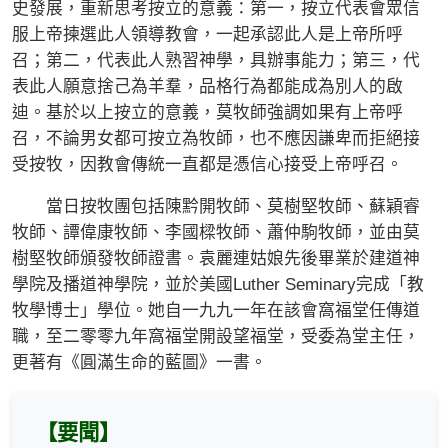
史發展，重新思考按立的意義：第一，按立代表會眾信
服上帝揀選此人領導教會，一起承認此人是上帝所呼
召；第二，代表此人熟習神學，具辦事能力；第三，代
表此人願意捨己為羊羣，品格行為都能成為別人的啟
迪。基於以上按立的意義，莫牧師強調如果有上帝呼
召，不論男女都可按立為牧師，也不應因謙卑而拒絕接
受按牧，因教會傳統一直都是憑信心接受上帝呼召。
當日按牧團包括陳黔開牧師、莫樹堅牧師、蘇穎睿
牧師、譚偉康牧師、李國樑牧師、蕭仲駒牧師，並由莫
樹堅牧師頒發牧師證書。袁麗連姑娘先後畢業於建道神
學院及播道神學院，並於美國Luther Seminary完成「教
牧學博士」學位。她自一九九一年在該會窩福堂任傳道
職，至二零零九年窩福堂開設望福堂，受委為堂主任，
更著有《圓滿生命的藍圖》一書。
【要聞】