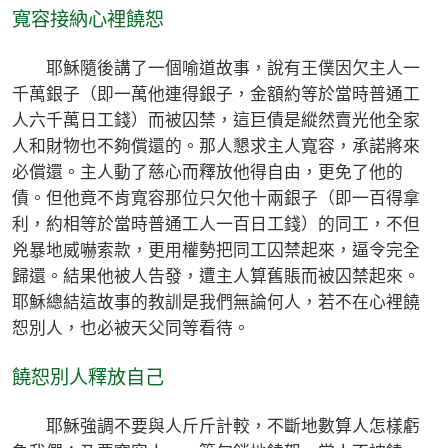
寬容接納心裡饒恕
耶穌隨後講了一個喻道故事，說有王僕因欠主人一
千萬銀子（即一萬他連得銀子，金額約等於當時普通工
人六千萬日工錢）而被囚禁，這巨債是縱然賣光他全家
人和財物也不夠償還的。那人懇求主人寬容，承諾將來
必償還。主人動了慈心而釋放他得自由，更免了他的
債。但他竟不肯寬容那位只欠他十兩銀子（即一百得拿
利，約相等於當時普通工人一百日工錢）的同工，不但
兇暴地威嚇索款，更用權勢把同工囚禁起來，逼令完全
歸還。結果他被人告發，遭主人算舊賬而被囚禁起來。
耶穌總結這故事的教訓是我們無論何人，若不在心裡饒
恕別人，也必被天父同等看待。
饒恕別人釋放自己
耶穌強調不要與人斤斤計較，不斷地數算人怎樣虧