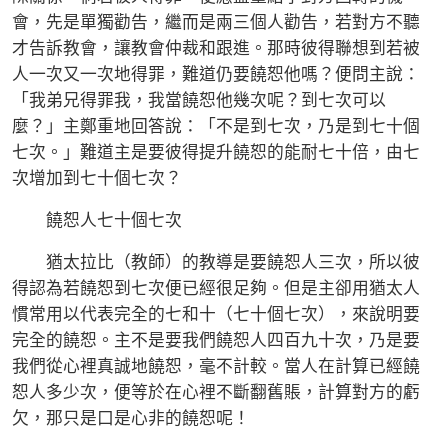
會，先是單獨勸告，繼而是兩三個人勸告，若對方不聽
才告訴教會，讓教會仲裁和跟進。那時彼得聯想到若被
人一次又一次地得罪，難道仍要饒恕他嗎？便問主說：
「我弟兄得罪我，我當饒恕他幾次呢？到七次可以
麼？」主鄭重地回答說：「不是到七次，乃是到七十個
七次。」難道主是要彼得提升饒恕的能耐七十倍，由七
次增加到七十個七次？
饒恕人七十個七次
猶太拉比（教師）的教導是要饒恕人三次，所以彼
得認為若饒恕到七次便已經很足夠。但是主卻用猶太人
慣常用以代表完全的七和十（七十個七次），來說明要
完全的饒恕。主不是要我們饒恕人四百九十次，乃是要
我們從心裡真誠地饒恕，毫不計較。當人在計算已經饒
恕人多少次，便等於在心裡不斷翻舊賬，計算對方的虧
欠，那只是口是心非的饒恕呢！