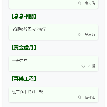
◎ 袁天佑
【息息相關】
老師終於回來掌權了
◎ 吳思源
【黃金歲月】
一得之見
◎ 昂嘯
【喜樂工程】
從工作中找到喜樂
◎ 區祥江