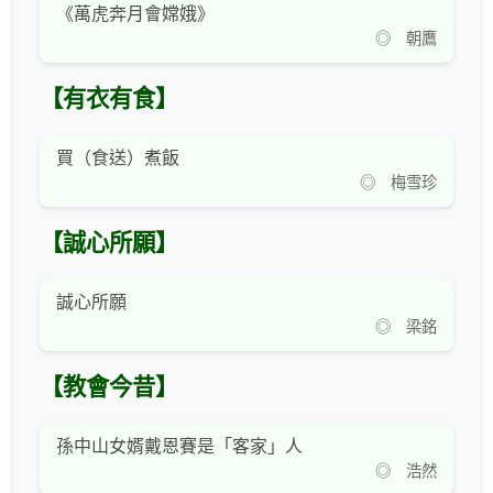
《萬虎奔月會嫦娥》
◎ 朝鷹
【有衣有食】
買（食送）煮飯
◎ 梅雪珍
【誠心所願】
誠心所願
◎ 梁銘
【教會今昔】
孫中山女婿戴恩賽是「客家」人
◎ 浩然