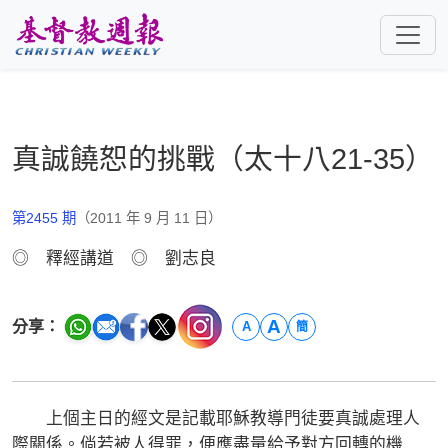
跳至主要內容
真誠饒恕的挑戰（太十八21-35）
第2455 期
（2011 年 9 月 11 日）
◎ 釋經講道 ◎ 劉志良
A
分享：
A
簡
上個主日的經文是記載耶穌教導門徒要真誠處理人
際關係。倘若被人得罪，便應盡量給予對方回轉的機