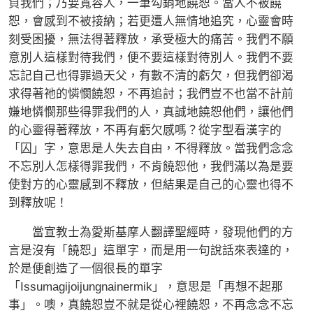
負我們；乃要寬容人，一筆勾銷地饒恕。當人不被饒
恕，會感到不被接納；若更遭人無情地追究，心靈會時
刻受困擾，無法得著釋放，承受極大的痛苦。我們不願
意別人這樣對待我們，便不要這樣對待別人。我們不要
忘記自己也得罪過天父，有數不清的虧欠，但我們卻渴
求得著祂的憐憫饒恕，不再追討；我們豈不也當不計前
嫌地憐憫那些得罪我們的人，真誠地饒恕他們，讓他們
的心靈得著釋放，不再有虧欠感嗎？從字型看漢字的
「囚」字，意思是人失去自由，不得釋放。當我們念念
不忘別人怎樣得罪我們，不肯饒恕他，我們滿以為是要
使對方的心靈感到不釋放，但結果是自己的心靈也得不
到釋放呢！
當宣教士為愛斯基摩人翻譯聖經時，發現他們的方
言是沒有「饒恕」這單字，而是用一句說話來表達的，
於是便創造了一個很長的單字
「Issumagijoijungnainermik」，意思是「再想不起那
事」。噢，真饒恕豈不就是從心裡饒恕，不再念念不忘