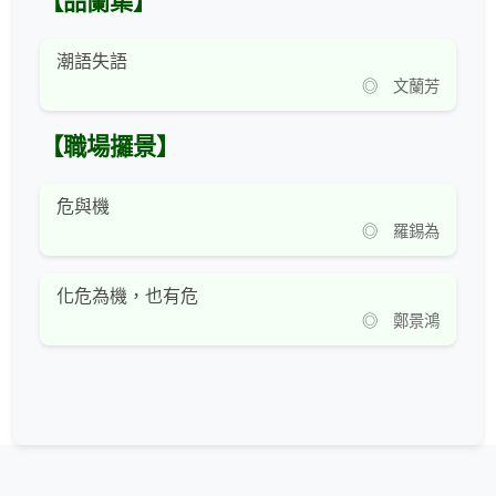
【品蘭集】
潮語失語
◎ 文蘭芳
【職場攞景】
危與機
◎ 羅錫為
化危為機，也有危
◎ 鄭景鴻