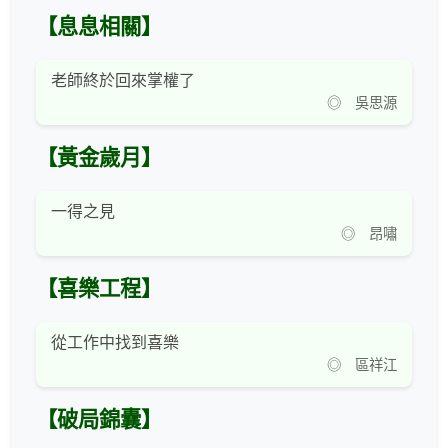
【息息相關】
老師終於回來掌權了
◎ 吳思源
【黃金歲月】
一得之見
◎ 昂嘯
【喜樂工程】
從工作中找到喜樂
◎ 區祥江
【破局錦囊】