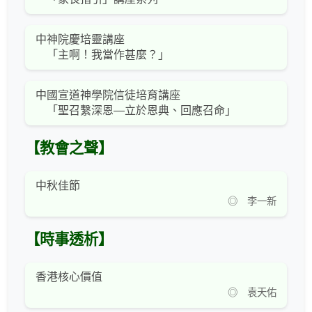
中神院慶培靈講座
「主啊！我當作甚麼？」
中國宣道神學院信徒培育講座
「聖召繫深恩—立於恩典、回應召命」
【教會之聲】
中秋佳節
◎ 李一新
【時事透析】
香港核心價值
◎ 袁天佑