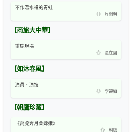
不作溫水裡的青蛙
◎ 許開明
【商旅大中華】
重慶現場
◎ 區在國
【如沐春風】
演員．演技
◎ 李碧如
【朝鷹珍藏】
《萬虎奔月會嫦娥》
◎ 朝鷹