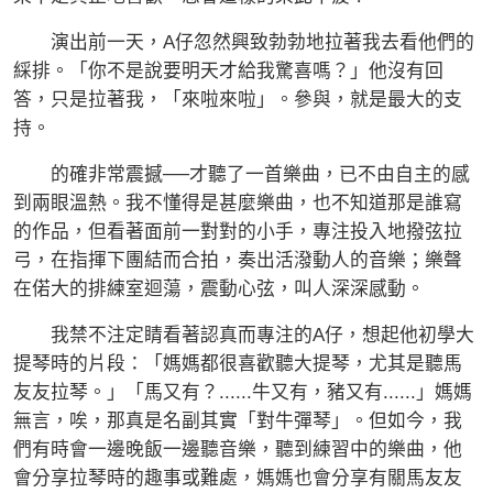
演出前一天，A仔忽然興致勃勃地拉著我去看他們的
綵排。「你不是說要明天才給我驚喜嗎？」他沒有回
答，只是拉著我，「來啦來啦」。參與，就是最大的支
持。
的確非常震撼──才聽了一首樂曲，已不由自主的感
到兩眼溫熱。我不懂得是甚麼樂曲，也不知道那是誰寫
的作品，但看著面前一對對的小手，專注投入地撥弦拉
弓，在指揮下團結而合拍，奏出活潑動人的音樂；樂聲
在偌大的排練室迴蕩，震動心弦，叫人深深感動。
我禁不注定睛看著認真而專注的A仔，想起他初學大
提琴時的片段：「媽媽都很喜歡聽大提琴，尤其是聽馬
友友拉琴。」「馬又有？......牛又有，豬又有......」媽媽
無言，唉，那真是名副其實「對牛彈琴」。但如今，我
們有時會一邊晚飯一邊聽音樂，聽到練習中的樂曲，他
會分享拉琴時的趣事或難處，媽媽也會分享有關馬友友