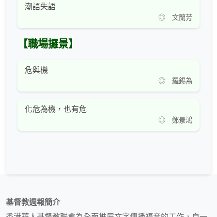
潮語失語
◎ 文蘭芳
【職場攞景】
危與機
◎ 羅錫為
化危為機，也有危
◎ 鄭景鴻
基督教週報簡介
香港華人基督教聯會為全面推展文字傳播福音的工作，自一