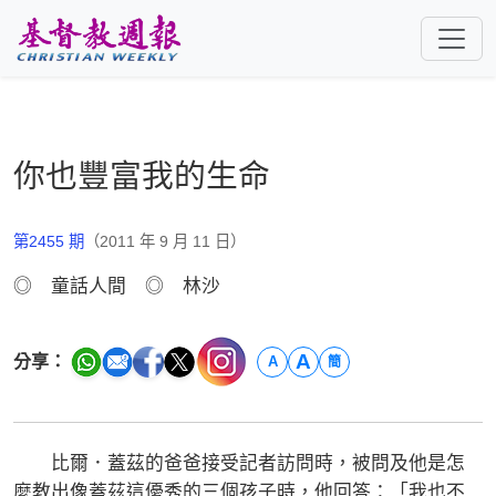
跳至主要內容
你也豐富我的生命
第2455 期
（2011 年 9 月 11 日）
◎ 童話人間 ◎ 林沙
A
分享：
A
簡
比爾．蓋茲的爸爸接受記者訪問時，被問及他是怎
麼教出像蓋茲這優秀的三個孩子時，他回答：「我也不