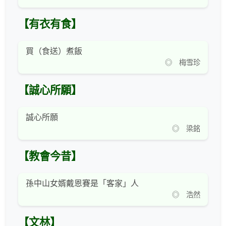
【有衣有食】
買（食送）煮飯
◎ 梅雪珍
【誠心所願】
誠心所願
◎ 梁銘
【教會今昔】
孫中山女婿戴恩賽是「客家」人
◎ 浩然
【文林】