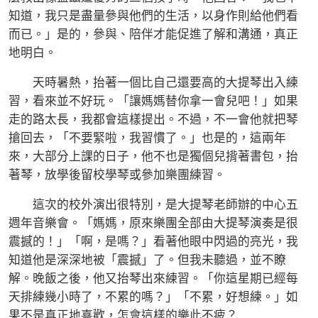
知道，我只是盡量參與他們的生活，以身作則給他們看
而已。」是的，參與、陪伴才能促進了解和溝通，真正
地明白。
天時暑熱，抬著一個比自己還要高的大提琴出入練
習，看來並不好玩。「讓媽媽替你拿一會兒吧！」如果
走的路太長，我都會這樣提出。不過，不一會他就把琴
搶回去，「不要緊啦，我習慣了。」也是的，這兩年
來，大部分上課的日子，他不也是獨個兒揹著書包，抬
著琴，放學後留校學琴或參加樂團練習。
這次的校外演出很特別，是大提琴老師辦的中心五
週年音樂會。「媽媽，原來樂團全部由大提琴演奏是很
震撼的！」「啊，是嗎？」看著他眼中閃過的亮光，我
知道他是深深地被「震撼」了。但我未聽過，並不瞭
解。晚飯之後，他又抬琴出來練習。「你這星期已經每
天排練幾小時了，不累的嗎？」「不累，好想練。」如
果不是真正地喜歡，怎會這樣的樂此不疲？