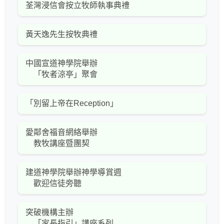
荃灣浸信會按立牧師執事典禮
黃天逸先生按牧典禮
中國宣道神學院舉辦
「牧者涼亭」聚會
「別留上帝在Reception」
愛鄰舍福音網絡舉辦
教牧講座暨團契
建道神學院舉辦神學導賞週
歡迎信徒旁聽
突破機構主辦
「家長指引」講座系列