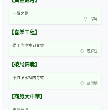
【黃金歲月】
一得之見
◎ 昂嘯
【喜樂工程】
從工作中找到喜樂
◎ 區祥江
【破局錦囊】
不作溫水裡的青蛙
◎ 許開明
【商旅大中華】
重慶現場