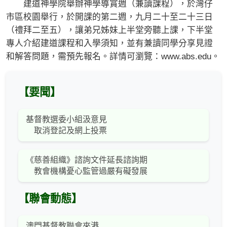
建道神學院舉辦神學導賞週（兼讀課程），於灣仔
市區校園舉行，於開課的第二週，九月二十至二十三日
（禮拜二至五），讓弟兄姊妹上半堂旁聽上課，下半堂
專人介紹建道課程和入學須知，並有兼讀同學分享見證
和解答問題，需預先報名。詳情可瀏覽：www.abs.edu。
【要聞】
基督教選委小組汲意見
取消登記及網上投票
《慈善組織》諮詢文件延長諮詢期
教會機構憂心監管過嚴有礙發展
【聯會動態】
澳門基督教聯會來港