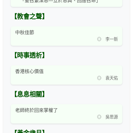
「聖召繫深恩—立於恩典、回應召命」
【教會之聲】
中秋佳節
◎ 李一新
【時事透析】
香港核心價值
◎ 袁天佑
【息息相關】
老師終於回來掌權了
◎ 吳思源