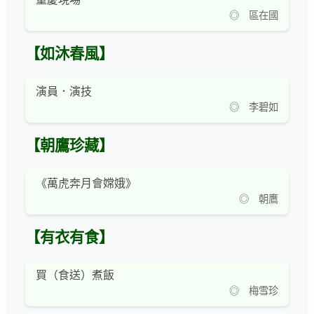
◎ 區在國
【如沐春風】
演員．演技
◎ 李碧如
【朝鷹珍藏】
《萬虎奔月會嫦娥》
◎ 朝鷹
【有衣有食】
買（食送）煮飯
◎ 梅雪珍