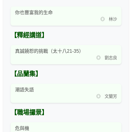
你也豐富我的生命
◎ 林沙
【釋經講道】
真誠饒恕的挑戰（太十八21-35）
◎ 劉志良
【品蘭集】
潮語失語
◎ 文蘭芳
【職場攞景】
危與機