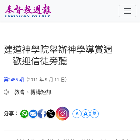
跳至主要內容
建道神學院舉辦神學導賞週
歡迎信徒旁聽
第2455 期
（2011 年 9 月 11 日）
◎ 教會、機構短訊
A
分享：
A
簡