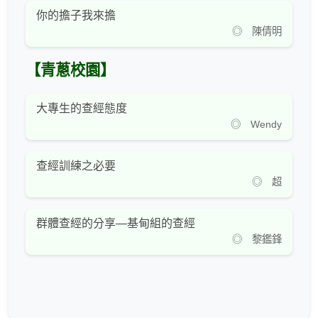
你的擔子我來擔
◎ 陳倩明
【青蔥校園】
大專生的查經態度
◎ Wendy
查經訓練之必要
◎ 超
群體查經的分享—基甸組的查經
◎ 黎鑑鋒