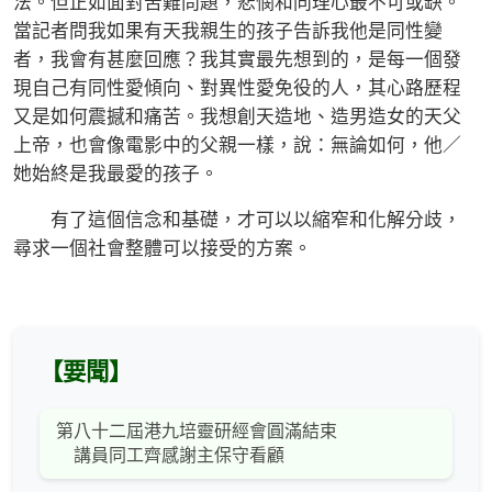
法。但正如面對苦難問題，悲憫和同理心最不可或缺。
當記者問我如果有天我親生的孩子告訴我他是同性變
者，我會有甚麼回應？我其實最先想到的，是每一個發
現自己有同性愛傾向、對異性愛免役的人，其心路歷程
又是如何震撼和痛苦。我想創天造地、造男造女的天父
上帝，也會像電影中的父親一樣，說：無論如何，他／
她始終是我最愛的孩子。
有了這個信念和基礎，才可以以縮窄和化解分歧，
尋求一個社會整體可以接受的方案。
【要聞】
第八十二屆港九培靈研經會圓滿結束
講員同工齊感謝主保守看顧