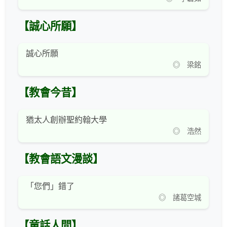
【誠心所願】
誠心所願
◎ 梁銘
【教會今昔】
猶太人創辦聖約翰大學
◎ 浩然
【教會語文漫談】
「您們」錯了
◎ 諸葛空城
【童話人間】