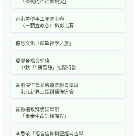
「透視內地社會現況」
香港差傳事工聯會主辦
〈一顆宣教心〉攝影比賽
德慧文化「盼望神學之旅」
愛鄰舍福音網絡
中秋「5餅易餘」拉闊行動
香港浸信會女傳道會聯會舉辦
港九新界三區鑽禧佈道會
青橄欖敬拜使團舉辦
「事奉生命訓練課程」
李思敬「福音信仰與聖經考古學」