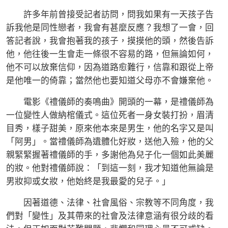
許多年前曾接受記者訪問，問我如果有一天孩子告
訴我他是同性戀者，我會有甚麼反應？我想了一會，回
答記者說，我會抱著我的孩子，摸摸他的頭，然後告訴
他，他往後一生會走一條很不容易的路，但無論如何，
他不可以放棄信仰，因為道路愈難行，信靠和跟從上帝
是他唯一的倚靠；當然他也要知道父母亦不會嫌棄他。
電影《禮儀師的奏鳴曲》開頭的一幕，是禮儀師為
一位變性人做納棺儀式。這位死者一身女裝打扮，眉清
目秀，樣子甜美，原來他本來是男生，他的名字又是叫
「阿男」。當禮儀師為遺體化好妝，送他入殮，他的父
親緊緊握著禮儀師的手，多謝他為兒子化一個如此美麗
的妝。他對禮儀師說：「到這一刻，我才知道他無論是
男妝抑或女妝，他始終是我最愛的兒子。」
因著道德、法律、社會風俗、宗教等不同角度，我
們對「變性」及其帶來的社會及法律意涵有很分歧的看