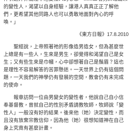
的變性人，渴望以自身經驗，讓港人真真正正了解他
們，更希望其他同路人也可以勇敢地面對內心的呼
喚。」
《東方日報》17.8.2010
聖經說，上帝照著祂的形像造男造女，但為甚麼世
上總是有一些人，生來是男生，卻覺得和渴望自己是女
生；又有些生來是巾幗，心中卻想著自己是鬚眉？這也
是理性不容易解答的苦罪懸迷。一天世界上仍有這個問
題，一天我們的神學仍有發展的空間，教會仍有未完成
的使命。
報章訪問一位由男變女的變性者，他說自己自小信
奉基督教，曾就自己的性別矛盾請教牧師，牧師說「變
性人」一般沒有好的結果。後來他（她）決定變性，而
且沒有放棄宗教信仰，因為他（她）很想知道神在自己
身上究竟有甚麼計畫。