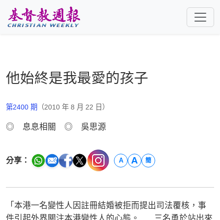
跳至主要內容
他始終是我最愛的孩子
第2400 期
（2010 年 8 月 22 日）
◎ 息息相關 ◎ 吳思源
A
分享：
A
簡
「本港一名變性人因註冊結婚被拒而提出司法覆核，事
件引起外界關注本港變性人的心態。......三名勇於站出來