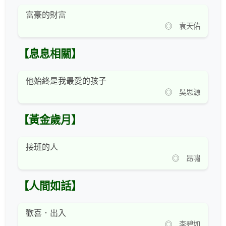
富豪的財富
◎ 袁天佑
【息息相關】
他始終是我最愛的孩子
◎ 吳思源
【黃金歲月】
接班的人
◎ 昂嘯
【人間如話】
歡喜．出入
◎ 李碧如