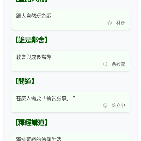
跟大自然玩遊戲
◎ 林沙
【誰是鄰舍】
教會與成長嚮導
◎ 余妙雲
【問道】
甚麼人需要「禱告服事」？
◎ 許立中
【釋經講道】
獨排眾議的信仰生活