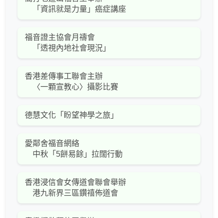
「資訊就是力量」癌症講座
福音證主協會月禱會
「透視內地社會現況」
香港差傳事工聯會主辦
〈一顆宣教心〉攝影比賽
德慧文化「盼望神學之旅」
愛鄰舍福音網絡
中秋「5餅易餘」拉闊行動
香港浸信會女傳道會聯會舉辦
港九新界三區鑽禧佈道會