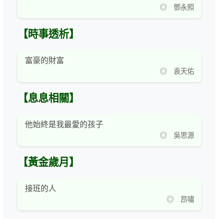
◎ 鄧永照
【時事透析】
富豪的財富
◎ 袁天佑
【息息相關】
他始終是我最愛的孩子
◎ 吳思源
【黃金歲月】
接班的人
◎ 昂嘯