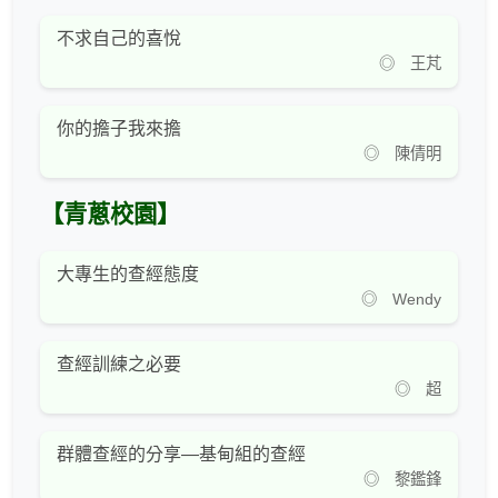
不求自己的喜悅
◎ 王芃
你的擔子我來擔
◎ 陳倩明
【青蔥校園】
大專生的查經態度
◎ Wendy
查經訓練之必要
◎ 超
群體查經的分享—基甸組的查經
◎ 黎鑑鋒