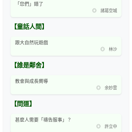
「您們」錯了
◎ 諸葛空城
【童話人間】
跟大自然玩遊戲
◎ 林沙
【誰是鄰舍】
教會與成長嚮導
◎ 余妙雲
【問道】
甚麼人需要「禱告服事」？
◎ 許立中