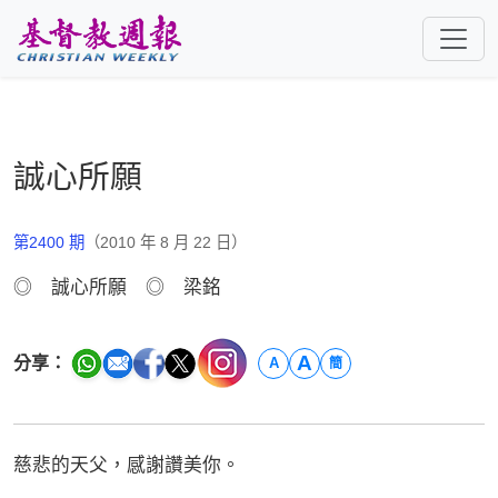
跳至主要內容
誠心所願
第2400 期
（2010 年 8 月 22 日）
◎ 誠心所願 ◎ 梁銘
A
分享：
A
簡
慈悲的天父，感謝讚美你。