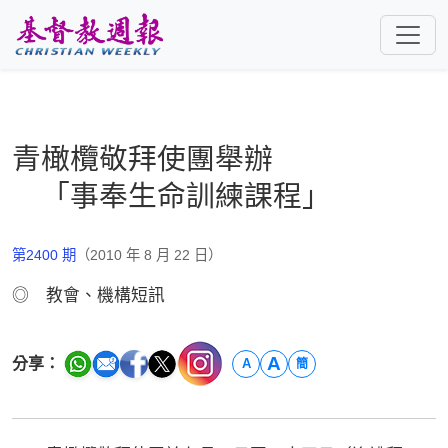
跳至主要內容
青橄欖敬拜使團舉辦
「事奉生命訓練課程」
第2400 期
（2010 年 8 月 22 日）
◎ 教會、機構短訊
A
分享：
A
簡