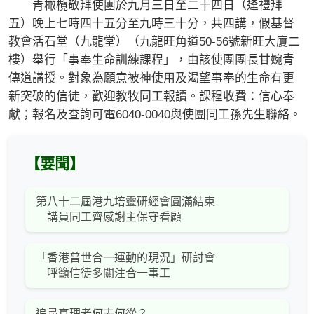
青橄欖敬拜使團於九月三日至二十四日（逢禮拜
五）晚上七時四十五分至九時三十分，共四講，假基督
教會活石堂（九龍堂）（九龍旺角道50-56號新旺大廈二
樓）舉行「事奉生命訓練課程」，由該使團團長甘婉青
傳道講授。對象為願意被神使用及渴望事奉的生命有更
新突破的信徒，歡迎教牧同工報讀。課程收費：信心奉
獻；報名及查詢可電6040-0040與使團同工孫先生聯絡。
【要聞】
第八十二屆港九培靈研經會圓滿結束
講員同工齊感謝主保守看顧
「香港普世合一運動的現況」研討會
呼籲信徒多關注合一事工
追尋真理者何去何從？