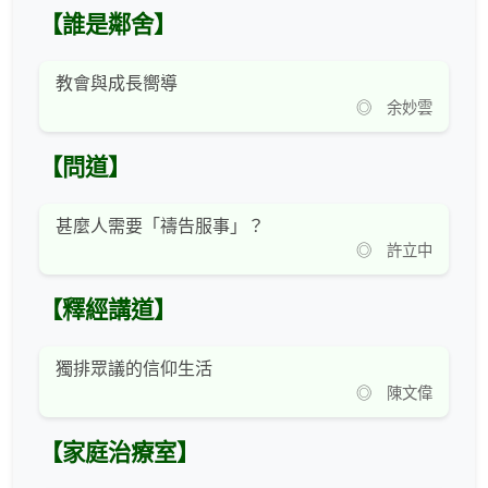
【誰是鄰舍】
教會與成長嚮導
◎ 余妙雲
【問道】
甚麼人需要「禱告服事」？
◎ 許立中
【釋經講道】
獨排眾議的信仰生活
◎ 陳文偉
【家庭治療室】