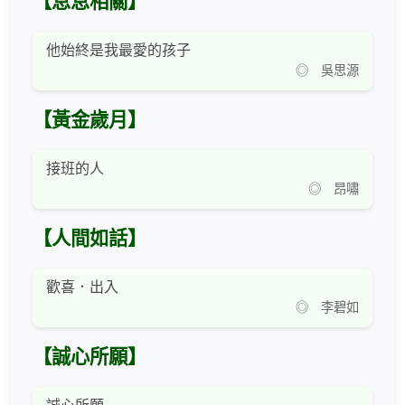
【息息相關】
他始終是我最愛的孩子
◎ 吳思源
【黃金歲月】
接班的人
◎ 昂嘯
【人間如話】
歡喜．出入
◎ 李碧如
【誠心所願】