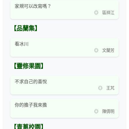
家規可以改寫嗎？
◎ 區祥江
【品蘭集】
看冰川
◎ 文蘭芳
【靈修果園】
不求自己的喜悅
◎ 王芃
你的擔子我來擔
◎ 陳倩明
【青蔥校園】