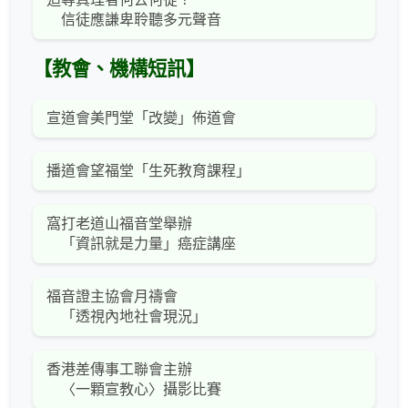
信徒應謙卑聆聽多元聲音
【教會、機構短訊】
宣道會美門堂「改變」佈道會
播道會望福堂「生死教育課程」
窩打老道山福音堂舉辦
「資訊就是力量」癌症講座
福音證主協會月禱會
「透視內地社會現況」
香港差傳事工聯會主辦
〈一顆宣教心〉攝影比賽