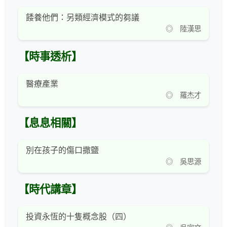
餧養他們：另類經濟模式的芻議
◎ 陸漢思
【時事透析】
醫療產業
◎ 羅杰才
【息息相關】
別在孩子的傷口撒鹽
◎ 吳思源
【時代講章】
投資永恆的十隻概念股（四）