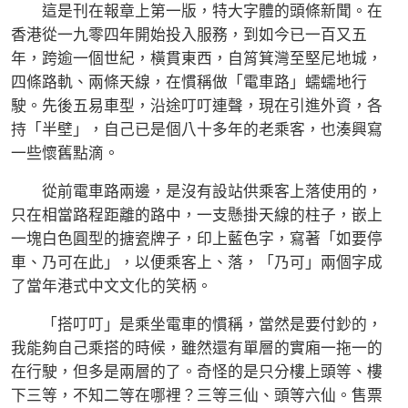
這是刊在報章上第一版，特大字體的頭條新聞。在
香港從一九零四年開始投入服務，到如今已一百又五
年，跨逾一個世紀，橫貫東西，自筲箕灣至堅尼地城，
四條路軌、兩條天線，在慣稱做「電車路」蠕蠕地行
駛。先後五易車型，沿途叮叮連聲，現在引進外資，各
持「半壁」，自己已是個八十多年的老乘客，也湊興寫
一些懷舊點滴。
從前電車路兩邊，是沒有設站供乘客上落使用的，
只在相當路程距離的路中，一支懸掛天線的柱子，嵌上
一塊白色圓型的搪瓷牌子，印上藍色字，寫著「如要停
車、乃可在此」，以便乘客上、落，「乃可」兩個字成
了當年港式中文文化的笑柄。
「搭叮叮」是乘坐電車的慣稱，當然是要付鈔的，
我能夠自己乘搭的時候，雖然還有單層的實廂一拖一的
在行駛，但多是兩層的了。奇怪的是只分樓上頭等、樓
下三等，不知二等在哪裡？三等三仙、頭等六仙。售票