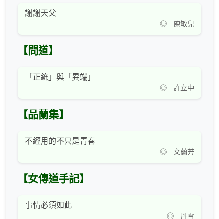
謝謝天父
◎ 陳敏兒
【問道】
「正統」與「異端」
◎ 許立中
【品蘭集】
不經用的不只是青春
◎ 文蘭芳
【女傳道手記】
事情必須如此
◎ 丹雪