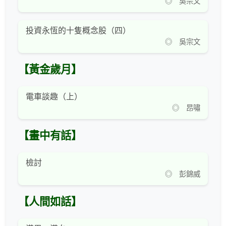
◎ 吳宗文
投資永恆的十隻概念股（四）
◎ 吳宗文
【黃金歲月】
電車談趣（上）
◎ 昂嘯
【畫中有話】
檢討
◎ 彭錦威
【人間如話】