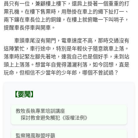
員只有一位，兼顧樓上樓下，還肩上掛著一個重重的打
票孔機。在樓下售票時，用懸掛在車上的繩下扯打一、
兩下鑲在車長位上的銅鐘，在樓上就俯瞰一下叫哨子，
提醒車長停車與開車。
車頭車尾沒有閘門，電車速度不高，那時交通沒有
這陣繁忙，車行途中，特別是年輕伙子隨意跳車上落。
落車時記緊左腳先著地，連我自己也是個好手，未到站
頭上上落落。想當年自覺得瀟灑利落，如今回想，直是
玩命，但相信不少當年的少年郎，哪個不曾試過？
【要聞】
教牧長執專業培訓講座
探討教會避免觸犯《版權法例》
監察賭風聯盟呼籲