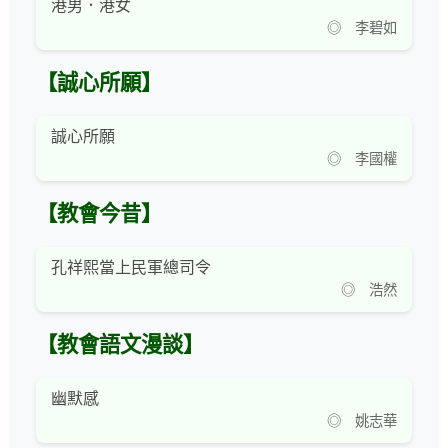
港男．港女
◎ 李碧如
【誠心所願】
誠心所願
◎ 李國權
【教會今昔】
孔祥熙當上民軍總司令
◎ 浩然
【教會語文漫談】
幽默感
◎ 姚志華