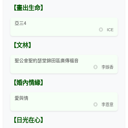
【畫出生命】
亞三4
◎ ICE
【文林】
聖公會聖約瑟堂錦田區廣傳福音
◎ 李娛香
【婚內情緣】
愛與情
◎ 李恩意
【日光在心】