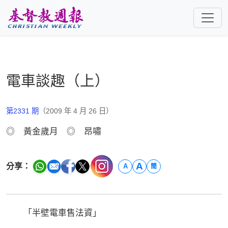
跳至主要內容
電車談趣（上）
第2331 期
（2009 年 4 月 26 日）
◎ 黃金歲月 ◎ 昂嘯
A
分享：
A
簡
「半壁電車售法資」