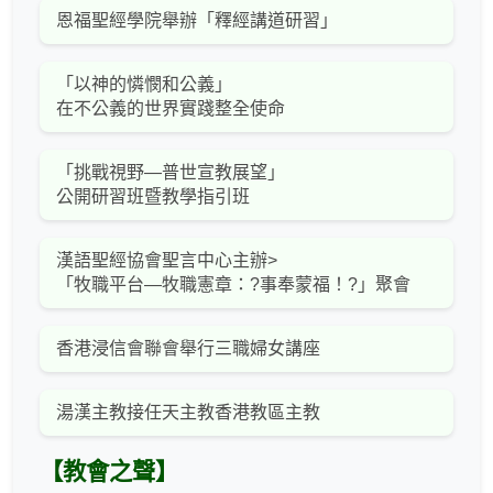
恩福聖經學院舉辦「釋經講道研習」
「以神的憐憫和公義」
在不公義的世界實踐整全使命
「挑戰視野—普世宣教展望」
公開研習班暨教學指引班
漢語聖經協會聖言中心主辦>
「牧職平台—牧職憲章：?事奉蒙福！?」聚會
香港浸信會聯會舉行三職婦女講座
湯漢主教接任天主教香港教區主教
【教會之聲】