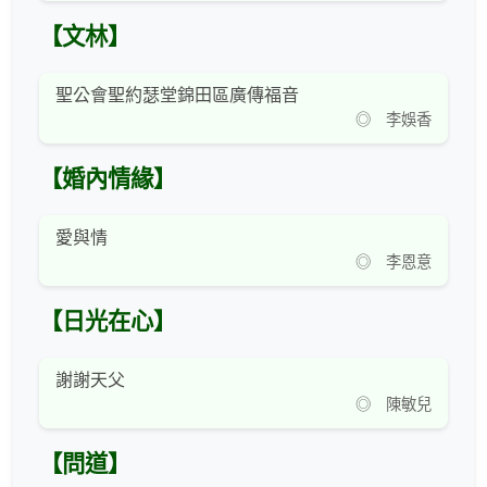
【文林】
聖公會聖約瑟堂錦田區廣傳福音
◎ 李娛香
【婚內情緣】
愛與情
◎ 李恩意
【日光在心】
謝謝天父
◎ 陳敏兒
【問道】