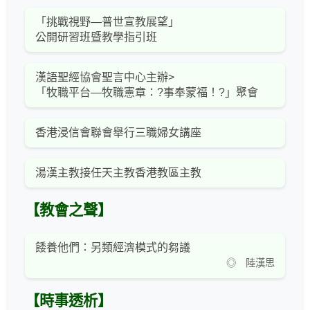
「挑戰視野—普世宣教展望」
公開研習班暨教學指引班
漢語聖經協會聖言中心主辦>
「牧職平台—牧職憲章：?事奉蒙福！?」聚會
香港浸信會聯會舉行三職婦女講座
湯漢主教接任天主教香港教區主教
【教會之聲】
餧養他們：另類經濟模式的芻議
◎ 陸漢思
【時事透析】