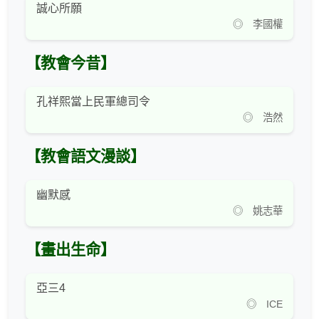
誠心所願
◎ 李國權
【教會今昔】
孔祥熙當上民軍總司令
◎ 浩然
【教會語文漫談】
幽默感
◎ 姚志華
【畫出生命】
亞三4
◎ ICE