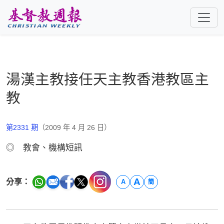
跳至主要內容
湯漢主教接任天主教香港教區主
教
第2331 期
（2009 年 4 月 26 日）
◎ 教會、機構短訊
A
分享：
A
簡