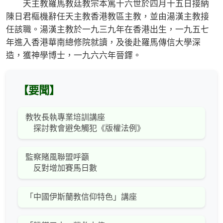
天主教羅馬教廷教宗本篤十六世於四月十五日接納
陳日君樞機辭任天主教香港教區主教，並由湯漢主教接
任該職。湯漢主教於一九三九年在香港出生，一九五七
年進入香港華南總修院就讀，及後赴羅馬傳信大學深
造，獲神學博士，一九六六年晉鐸。
【要聞】
教牧長執專業培訓講座
探討教會避免觸犯《版權法例》
監察賭風聯盟呼籲
反對增加賽馬日數
「中國伊斯蘭教信仰特色」講座