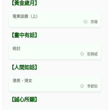
【黃金歲月】
電車談趣（上）
◎ 昂嘯
【畫中有話】
檢討
◎ 彭錦威
【人間如話】
港男．港女
◎ 李碧如
【誠心所願】