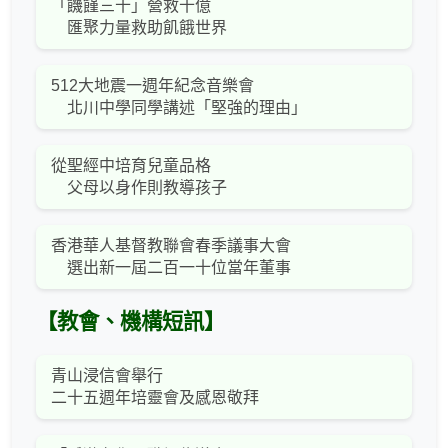
「饑饉三十」營救十億
匯聚力量救助飢餓世界
512大地震一週年紀念音樂會
北川中學同學講述「堅強的理由」
從聖經中培育兒童品格
父母以身作則教導孩子
香港華人基督教聯會春季議事大會
選出新一屆二百一十位當年董事
【教會、機構短訊】
青山浸信會舉行
二十五週年培靈會及感恩敬拜