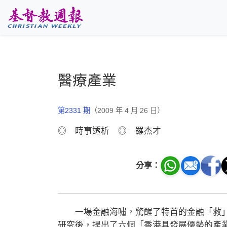
跳至主要內容
醫療產業
第2331 期
（2009 年 4 月 26 日）
◎ 時事透析 ◎ 羅杰才
分享：
一場金融海嘯，驚醒了特首的金融「救」
研究後，提出了六個「香港具發展優勢的產