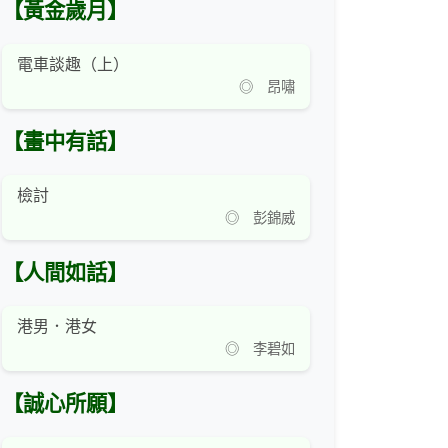
【黃金歲月】
電車談趣（上）
◎ 昂嘯
【畫中有話】
檢討
◎ 彭錦威
【人間如話】
港男．港女
◎ 李碧如
【誠心所願】