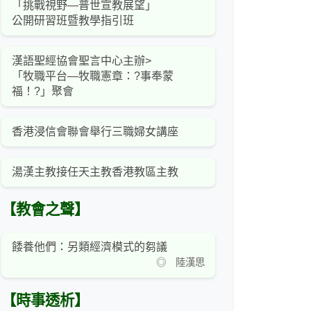
「挑戰視野—普世宣教展望」
公開研習班暨教學指引班
漢語聖經協會聖言中心主辦>
「牧職平台—牧職憲章：?事奉蒙
福！?」聚會
香港浸信會聯會舉行三職婦女講座
湯漢主教接任天主教香港教區主教
【教會之聲】
餧養他們：另類經濟模式的芻議
◎ 陸漢思
【時事透析】