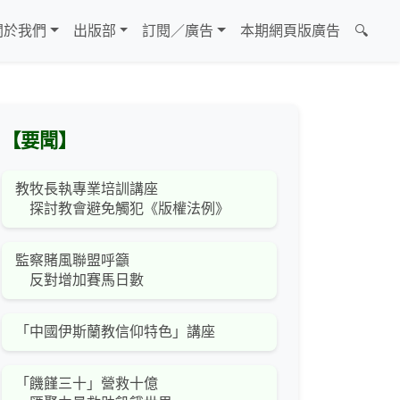
關於我們
出版部
訂閱／廣告
本期網頁版廣告
🔍
【要聞】
教牧長執專業培訓講座
探討教會避免觸犯《版權法例》
監察賭風聯盟呼籲
反對增加賽馬日數
「中國伊斯蘭教信仰特色」講座
「饑饉三十」營救十億