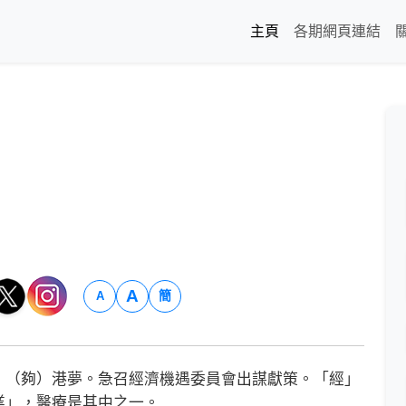
主頁
各期網頁連結
A
簡
A
（夠）港夢。急召經濟機遇委員會出謀獻策。「經」
業」，醫療是其中之一。