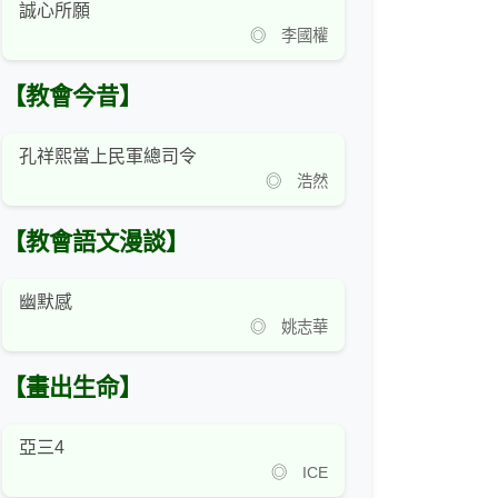
誠心所願
◎ 李國權
【教會今昔】
孔祥熙當上民軍總司令
◎ 浩然
【教會語文漫談】
幽默感
◎ 姚志華
【畫出生命】
亞三4
◎ ICE