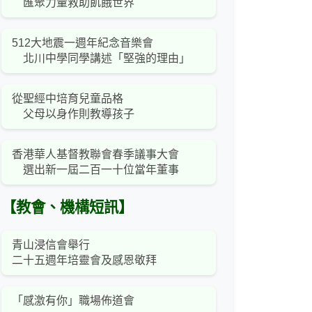
匯聚力量救助飢餓世界
512大地震一週年紀念音樂會
北川中學同學講述「堅強的理由」
從聖經中培育兒童品格
父母以身作則教導孩子
香港華人基督教聯會春季議事大會
選出新一屆二百一十位當年董事
【教會、機構短訊】
青山浸信會舉行
二十五週年培靈會及感恩敬拜
「感激有你」職場佈道會