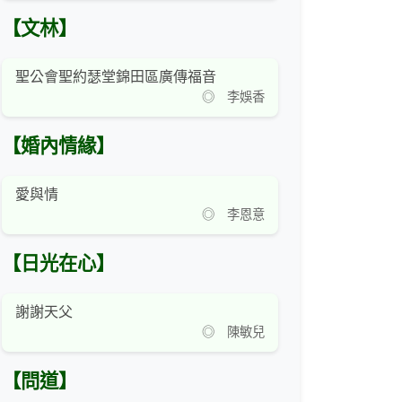
【文林】
聖公會聖約瑟堂錦田區廣傳福音
◎ 李娛香
【婚內情緣】
愛與情
◎ 李恩意
【日光在心】
謝謝天父
◎ 陳敏兒
【問道】