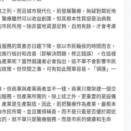
之列，而且城市現代化，若發展醫療，無疑對鄰近地
，醫療雖然可以收益創匯，但其根本性質卻是治病救
的市民所用。除非當地資源足夠，自用有餘，才會考慮
服務的質素亦日趨下降，就以市民輪侯的時間而言，
面進行檢討和改善（即解決問題，修正錯誤）。在這樣
為產業呢？當然倡議者必會指出，這不單不會影響市民
的政策。但世間之事，可有如此簡單容易。「領匯」一
，但商業與產業兩者並不一樣。商業只需架建一個交
的服務。但產業所需的，除上述之外，更重要的是設備
，產業是生產製造。因此，若把醫療作為產業，最根本
夠市民所需，並且獲得稱善。而不是只看是否優於鄰近
出的，就不單只是醫療服務，而是市民的健康和生命