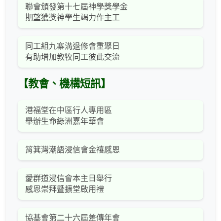
聯會頒發第十七屆神學獎學金
期望獲獎神學生竭力作主工
同工組九寨溝退修會重聚日
有助增加教牧同工彼此交流
【教會、機構短訊】
港福堂在中區行人專用區
舉辦生命綠洲嘉年華會
筲箕灣潮語浸信會金禧感恩
愛群道浸信會本主日舉行
感恩崇拜暨擴堂啟用禮
協基會第二十六屆差傳年會