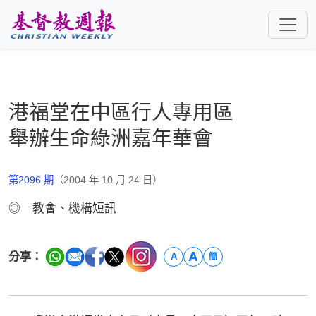
跳至主要內容
港福堂在中區行人專用區
舉辦生命綠洲嘉年華會
第2096 期
（2004 年 10 月 24 日）
◎ 教會、機構短訊
A
分享：
A
簡