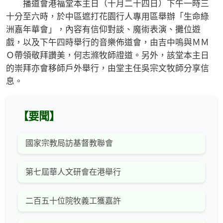
播道會港福堂本主日（十月二十四日）下午一時三
十分至六時，於中區遮打花園行人專用區舉辦「生命綠
洲嘉年華會」，內容有信仰對談、魔術表演、攤位遊
戲，以及下午四時舉行的音樂佈道會，由吉中嗚與ＭＭ
Ｏ帶領敬拜讚美，何志滌牧師證道。另外，該堂本主日
的崇拜亦會移師戶外舉行，由堂主任吳宗文牧師分享信
息。
【要聞】
國家宗教局訪基督教聯會
第七屆華人文研會在港舉行
二百五十位院牧義工獲嘉許