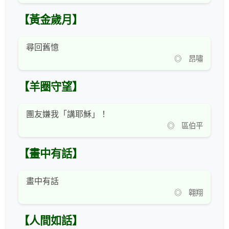
【黃金歲月】
尋回舊憶
◎ 昂嘯
【羊圈守望】
團友嫌我「講耶穌」！
◎ 區伯平
【畫中有話】
畫中有話
◎ 翱翔
【人間如話】