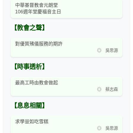
中華基督教會元朗堂
106週年堂慶福音主日
【教會之聲】
對優質殯儀服務的期許
◎ 吳思源
【時事透析】
最高工時由教會做起
◎ 蔡志森
【息息相關】
求學豈如吃雪糕
◎ 吳思源