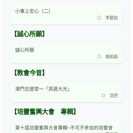
小事上忠心（二）
◎ 李碧如
【誠心所願】
誠心所願
◎ 植柏燊
【教會今昔】
澳門志道堂～「其道大光」
◎ 浩然
【培靈奮興大會 專輯】
第十屆培靈奮興大會專輯~不可不參加的培靈會