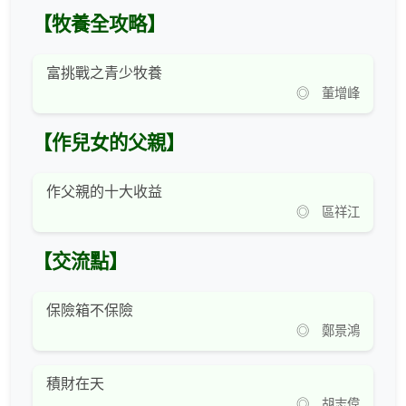
【牧養全攻略】
富挑戰之青少牧養
◎ 董增峰
【作兒女的父親】
作父親的十大收益
◎ 區祥江
【交流點】
保險箱不保險
◎ 鄭景鴻
積財在天
◎ 胡志偉