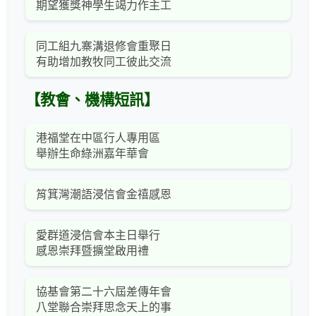
期望獲獎神學生竭力作主工
同工組九寨溝退修會重聚日
有助增加教牧同工彼此交流
【教會、機構短訊】
港福堂在中區行人專用區
舉辦生命綠洲嘉年華會
筲箕灣潮語浸信會金禧感恩
愛群道浸信會本主日舉行
感恩崇拜暨擴堂啟用禮
協基會第二十六屆差傳年會
八堂聯合崇拜思念天上的事