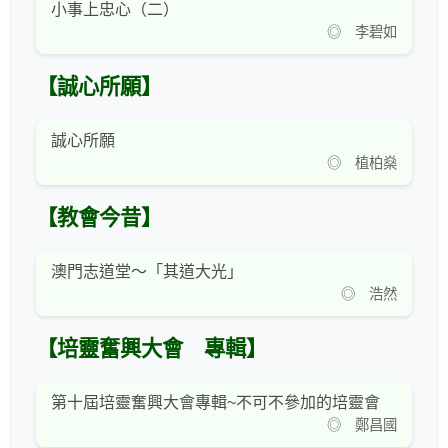
小事上忠心（二）
◎ 李碧如
【誠心所願】
誠心所願
◎ 植柏燊
【教會今昔】
澳門志道堂～「其道大光」
◎ 浩然
【培靈奮興大會 專輯】
第十屆培靈奮興大會專輯~不可不參加的培靈會
◎ 鄭昌國