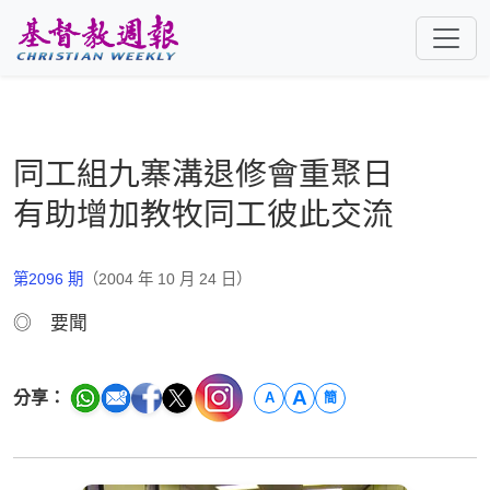
跳至主要內容
同工組九寨溝退修會重聚日
有助增加教牧同工彼此交流
第2096 期
（2004 年 10 月 24 日）
◎ 要聞
A
分享：
A
簡