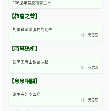
106週年堂慶福音主日
【教會之聲】
對優質殯儀服務的期許
◎ 吳思源
【時事透析】
最高工時由教會做起
◎ 蔡志森
【息息相關】
求學豈如吃雪糕
◎ 吳思源