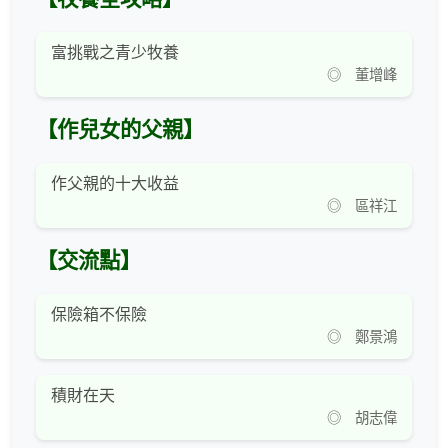
富挑戰之青少牧養
◎ 董增峰
【作兒女的父親】
作父親的十大收益
◎ 區祥江
【交流點】
保險箱不保險
◎ 鄭景鴻
積財在天
◎ 胡志偉