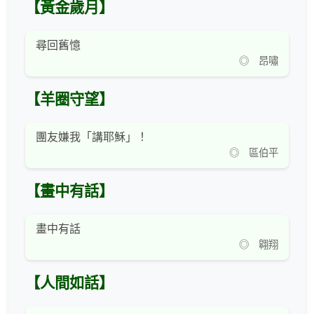
【黃金歲月】
尋回舊憶
◎ 昂嘯
【羊圈守望】
團友嫌我「講耶穌」！
◎ 區伯平
【畫中有話】
畫中有話
◎ 翱翔
【人間如話】