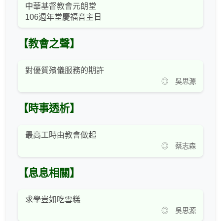
中華基督教會元朗堂
106週年堂慶福音主日
【教會之聲】
對優質殯儀服務的期許
◎ 吳思源
【時事透析】
最高工時由教會做起
◎ 蔡志森
【息息相關】
求學豈如吃雪糕
◎ 吳思源