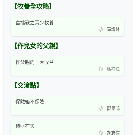
【牧養全攻略】
富挑戰之青少牧養
◎ 董增峰
【作兒女的父親】
作父親的十大收益
◎ 區祥江
【交流點】
保險箱不保險
◎ 鄭景鴻
積財在天
◎ 胡志偉