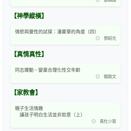
◎ 鄭昌國
【神學縱橫】
情慾與靈性的試探：潘霍華的角度（四）
◎ 鄧紹光
【真情真性】
同志運動、孌童合理化性交年齡
◎ 關啟文
【家教會】
親子生活情趣
讓孩子明白生活並非如意（上）
◎ 黃杜少蓉