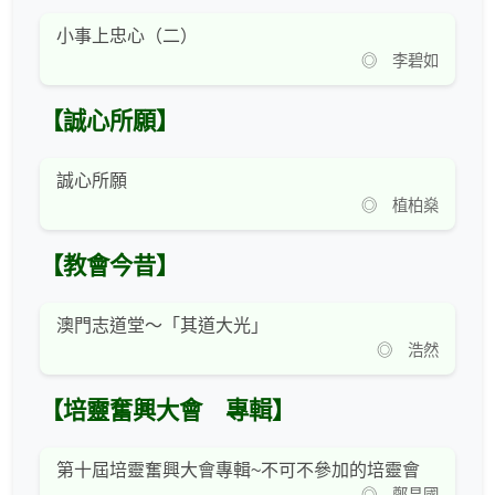
小事上忠心（二）
◎ 李碧如
【誠心所願】
誠心所願
◎ 植柏燊
【教會今昔】
澳門志道堂～「其道大光」
◎ 浩然
【培靈奮興大會 專輯】
第十屆培靈奮興大會專輯~不可不參加的培靈會