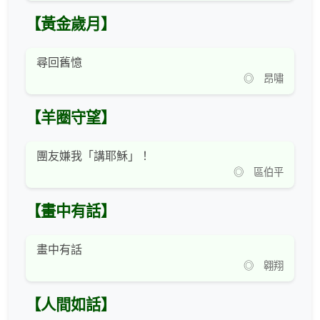
【黃金歲月】
尋回舊憶
◎ 昂嘯
【羊圈守望】
團友嫌我「講耶穌」！
◎ 區伯平
【畫中有話】
畫中有話
◎ 翱翔
【人間如話】