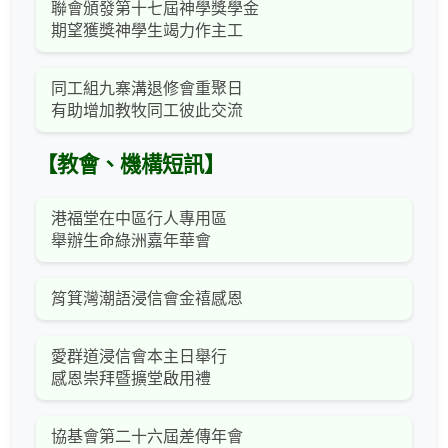
聯會頒發第十七屆神學獎學金
期望獲獎神學生竭力作主工
同工組九寨溝退修會重聚日
有助增加教牧同工彼此交流
【教會、機構短訊】
港福堂在中區行人專用區
舉辦生命綠洲嘉年華會
筲箕灣潮語浸信會金禧感恩
愛群道浸信會本主日舉行
感恩崇拜暨擴堂啟用禮
協基會第二十六屆差傳年會