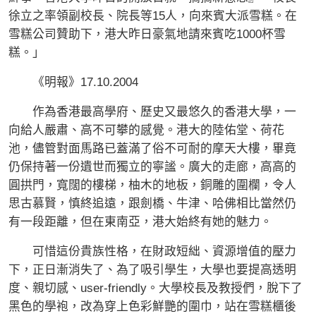
徐立之率領副校長、院長等15人，向來賓大派雪糕。在
雪糕公司贊助下，港大昨日豪氣地請來賓吃1000杯雪
糕。」
《明報》17.10.2004
作為香港最高學府、歷史又最悠久的香港大學，一
向給人嚴肅、高不可攀的感覺。港大的陸佑堂、荷花
池，儘管對面馬路已蓋滿了俗不可耐的摩天大樓，畢竟
仍保持著一份遺世而獨立的寧謐。廣大的走廊，高高的
圓拱門，寬闊的樓梯，柚木的地板，銅雕的圍欄，令人
思古慕賢，慎終追遠，跟劍橋、牛津、哈佛相比當然仍
有一段距離，但在東南亞，港大始終有她的魅力。
可惜這份貴族性格，在財政短絀、資源增值的壓力
下，正日漸消失了、為了吸引學生，大學也要提高透明
度、親切感、user-friendly。大學校長及教授們，脫下了
黑色的學袍，改為穿上色彩鮮艷的圍巾，站在雪糕櫃後