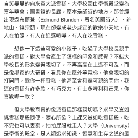
言笑晏晏的向來賓大派雪糕。大學校園由學術殿堂變為
嘉年華會；圖書館的長廊，原本是誦詩的地方，那曾經
出現過布蘭登（Edmund Blunden，著名英國詩人）、許
地山、饒宗頤，現在卻變成老少咸宜的歡樂小天地，有
人在拍照，有人在追逐喧嘩，有人在吃雪糕。
想像一下這些可愛的小孩子，吃過了大學校長親手
派的雪糕，對大學會產生了怎樣的印象和感覺？不錯大
學校長的形象變得親切了，不再高高在上遙不可及，而
是像鄰家的大哥哥，看見你在屋外等電梯，他會親切的
打開門，遞你一杯雪糕。他甚至會和靄可親的問你，我
這的雪糕有許多款，有巧克力，有士多啤利和芒果，你
喜歡哪一款？
但大學教育真的像派雪糕那樣親切嗎？求學又豈如
挑雪糕那般隨便、隨心所欲？上課又豈如吃雪糕般，吃
不完也可以丟棄，拍拍屁股就走人？大學（Univensity）
是學術的殿堂，是人類追求知識、智慧和生存之道的最