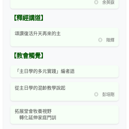
◎ 余英嶽
【釋經講道】
頌讚復活升天再來的主
◎ 陸輝
【教會觸覺】
「主日學的多元實踐」編者語
從主日學的混齡教學說起
◎ 彭培剛
拓展堂會牧養視野
轉化延伸家庭門訓