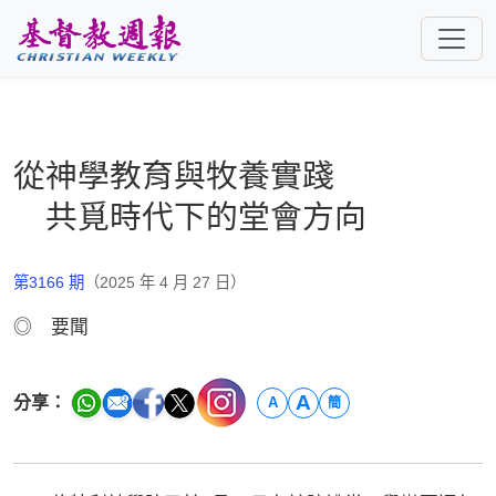
跳至主要內容
從神學教育與牧養實踐
共覓時代下的堂會方向
第3166 期
（2025 年 4 月 27 日）
◎ 要聞
A
分享：
A
簡