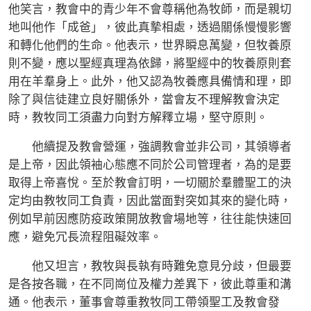
他笑言，教會中的青少年不會尊稱他為牧師，而是親切
地叫他作「成爸」，彼此真摯相處，透過關係慢慢影響
和轉化他們的生命。他表示，世界瞬息萬變，但牧養原
則不變，應以聖經真理為依歸，將聖經中的牧養原則套
用在羊羣身上。此外，他又認為牧養應具備情和理，即
除了與信徒建立良好關係外，當會友不理解教會決定
時，教牧同工須盡力向對方解釋立場，堅守原則。
他續提及教會營運，強調教會並非公司，其領導者
是上帝，因此領袖心態應不同於公司管理者，為的是要
取得上帝喜悅。至於教會訂明，一切關於羣體聖工的決
定均由教牧同工負責，因此當面對突如其來的變化時，
例如早前因應防疫政策開放教會場地等，往往能快速回
應，避免冗長流程阻礙效率。
他又坦言，教牧與長執有時難免意見分歧，但最要
是各按各職，在不同崗位及權力差異下，彼此尊重和溝
通。他表示，董事會尊重教牧同工帶領聖工及教會發