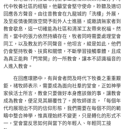
代中牧養社區的經驗，他籲堂會堅守使命，聆聽及適切
回應各方聲音。由往昔教會在九龍城的「洗樓」外展，
及至疫情後開放空間予街外人士進膳，或邀請無家者到
教會歇息，這一切確能為社區和清潔工友帶來祝福。然
而，當中的張力依然持續存在，牧者同時需要處理堂會
同工，以及教友的不同聲音。他坦言，縱是如此，他們
仍會堅持牧養、扶貧和關懷，不斷學習接觸羣體，且成
為真正能夠「門常開」的一所教會，讓本不認識福音的
人進入教會。
在回應環節中，有與會者問及時代下牧養之重重艱
鉅，禇牧師表示，需要成為面向社羣的堂會，正如神學
家侯活士所言，教會只要做好本身應該做的事，讓教會
成為教會，便足見其顛覆性了。房牧師遂言，「每個年
代均展現出不同的信仰形態，我們需要在每個不同的範
疇中整合神學，惟真理始終不變更，只是轉化的形式不
一，堂會當反思如何與當下的年輕人、年輕同工接