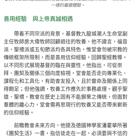
一樣的屬靈體驗。
善用經驗 與上帝真誠相遇
帶着不同宗派的背景，基督教九龍城潮人生命堂副
主任牧師房大偉牧師回顧過往的牧養，他不諱言，福音
派、聖禮派或五旬節派均各具特色，惟堂會勿被宗教的
傳統框架所限制，而是善用信仰經驗，回歸聖經教導，
以不同形式展現基督的臨在與靈性。他指出，可從崇
拜、團契及關係三個向度檢視，堂會能否走向專業化、
課程化和工具化，有助會友投入，且於靈命及關係上同
得飽足；但他強調，牧養工作應先於事務處理。觀乎聖
道、聖禮，教會在歷史上固有不能摒棄之傳統，但面對
羣體的離心力，堂會需再思現行的牧養又能否帶來嶄新
的信仰經驗。
前瞻教會未來方向，他提及德國神學家潘霍華所著
《團契生活》一書，指信徒走在一起，必須要與不信的