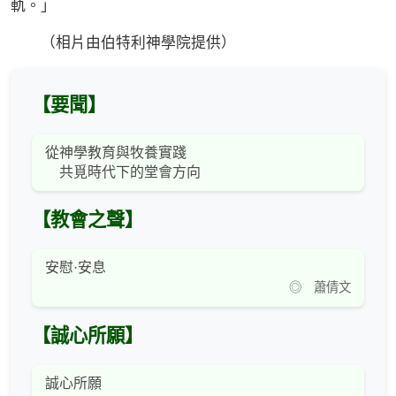
軌。」
（相片由伯特利神學院提供）
【要聞】
從神學教育與牧養實踐
共覓時代下的堂會方向
【教會之聲】
安慰·安息
◎ 蕭倩文
【誠心所願】
誠心所願