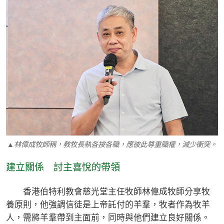
▲林偉成牧師稱，教牧長執各按各職，應彼此尊重職權，減少衝突。
建立關係 討主喜悅的帶領
香港伯特利教會慈光堂主任牧師林偉成牧師分享牧
養原則，他強調信徒是上帝託付的羊羣，牧者作為牧羊
人，需將羊羣帶到主面前，同時與他們建立良好關係。