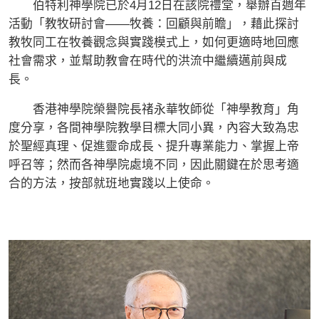
伯特利神學院已於4月12日在該院禮堂，舉辦百週年
活動「教牧研討會——牧養：回顧與前瞻」，藉此探討
教牧同工在牧養觀念與實踐模式上，如何更適時地回應
社會需求，並幫助教會在時代的洪流中繼續邁前與成
長。
香港神學院榮譽院長禇永華牧師從「神學教育」角
度分享，各間神學院教學目標大同小異，內容大致為忠
於聖經真理、促進靈命成長、提升專業能力、掌握上帝
呼召等；然而各神學院處境不同，因此關鍵在於思考適
合的方法，按部就班地實踐以上使命。