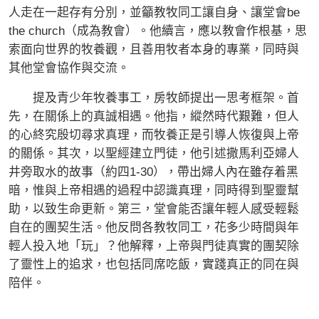
人走在一起存有分別，並籲教牧同工讓自身、讓堂會be
the church（成為教會）。他續言，應以教會作根基，思
索面向世界的牧養觀，且善用牧者本身的專業，同時與
其他堂會協作與交流。
提及青少年牧養事工，房牧師提出一思考框架。首
先，在關係上的真誠相遇。他指，縱然時代艱難，但人
的心終究殷切尋求真理，而牧養正是引導人恢復與上帝
的關係。其次，以聖經建立門徒，他引述撒馬利亞婦人
井旁取水的故事（約四1-30），帶出婦人內在雖存着黑
暗，惟與上帝相遇的過程中認識真理，同時得到聖靈幫
助，以致生命更新。第三，堂會能否讓年輕人感受輕鬆
自在的團契生活。他反問各教牧同工，花多少時間與年
輕人投入地「玩」？他解釋，上帝與門徒真實的團契除
了靈性上的追求，也包括同席吃飯，實踐真正的同在與
陪伴。