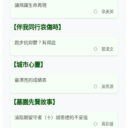
讓飛躍生命再現
◎ 梁美英
【伴我同行哀傷時】
跑步抗抑鬱？有得諗
◎ 鄭漢文
【城市心靈】
最漂亮的成績表
◎ 吳思源
【墓園先賢故事】
淪陷期留守者（十）胡恩德的不妥協
◎ 黃彩蓮