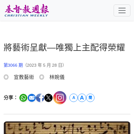
跳至主要內容
將藝術呈獻—唯獨上主配得榮耀
第3066 期
（2023 年 5 月 28 日）
◎ 宣教藝術 ◎ 林婉儀
A
分享：
A
簡