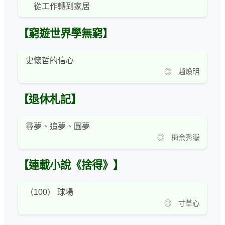
從工作轉到家居
【窮遊世界學無窮】
史懷哲的信心
◎ 趙煥明
【退休札記】
尋夢、追夢、圓夢
◎ 梅余秀嶽
【連載小說《捨得》】
（100） 球場
◎ 寸草心