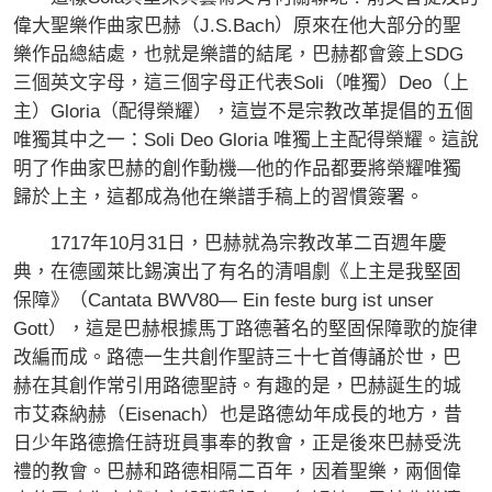
偉大聖樂作曲家巴赫（J.S.Bach）原來在他大部分的聖
樂作品總結處，也就是樂譜的結尾，巴赫都會簽上SDG
三個英文字母，這三個字母正代表Soli（唯獨）Deo（上
主）Gloria（配得榮耀），這豈不是宗教改革提倡的五個
唯獨其中之一：Soli Deo Gloria 唯獨上主配得榮耀。這說
明了作曲家巴赫的創作動機—他的作品都要將榮耀唯獨
歸於上主，這都成為他在樂譜手稿上的習慣簽署。
1717年10月31日，巴赫就為宗教改革二百週年慶
典，在德國萊比錫演出了有名的清唱劇《上主是我堅固
保障》（Cantata BWV80— Ein feste burg ist unser
Gott），這是巴赫根據馬丁路德著名的堅固保障歌的旋律
改編而成。路德一生共創作聖詩三十七首傳誦於世，巴
赫在其創作常引用路德聖詩。有趣的是，巴赫誕生的城
市艾森納赫（Eisenach）也是路德幼年成長的地方，昔
日少年路德擔任詩班員事奉的教會，正是後來巴赫受洗
禮的教會。巴赫和路德相隔二百年，因着聖樂，兩個偉