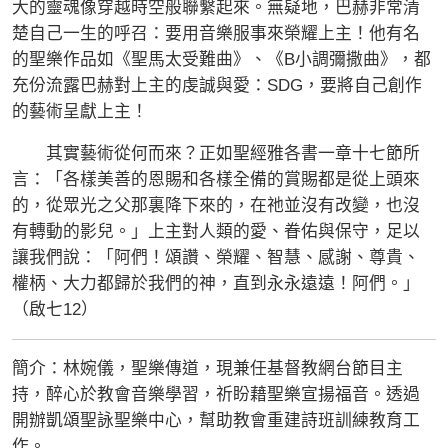
大的靈魂像穿越時空般聯繫起來。無疑地，巴赫非常清
楚自己一生的呼召：要用音樂服事來榮耀上主！他有名
的聖樂作品如《聖馬太受難曲》、《B小調彌撒曲》，都
充份流露巴赫對上主的虔誠與愛：SDG，要將自己創作
的藝術呈獻上主！
其實藝術從何而來？正如聖經雅各書一章十七節所
言：「各樣美善的恩賜和各樣全備的賞賜都是從上頭來
的，從眾光之父那裏降下來的，在祂並沒有改變，也沒
有轉動的影兒。」上主對人類的愛、眷佑與保守，足以
讓我們說：「阿們！頌讚、榮耀、智慧、感謝、尊貴、
權柄、大力都歸於我們的神，直到永永遠遠！阿們。」
（啟七12）
簡介：林婉儀，聖樂傳道，現兼任基督教網台節目主
持，醉心於教會音樂學習，祈盼藉聖樂宣揚福音。透過
開辦凱頌聖詠聖樂中心，幫助教會重建詩班訓練教育工
作。