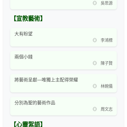
◎ 吳思源
【宣教藝術】
大有盼望
◎ 李鴻標
兩個小錢
◎ 陳子賢
將藝術呈獻—唯獨上主配得榮耀
◎ 林婉儀
分別為聖的藝術作品
◎ 周文志
【心靈絮語】