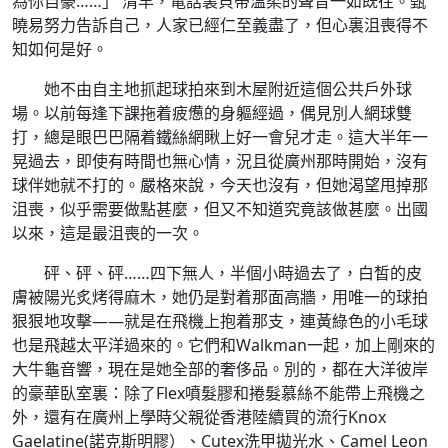
為你自豪……」 清早，電話裏貝蒂溫柔的聲音一如既往。甄
曉易努力告訴自己，人家已經仁至義盡了，但心裏沮喪得不
知如何是好。
她不由自主地抓起球拍來到木屋附近這個公共戶外球
場。以前每逢下課拖着疲憊的身軀經過，偶見別人網球雙
打，總是眼巴巴隔着鐵絲網瞅上好一會兒才走。這大半年一
晃過去，即使有時間也無心情，況且從廣州那時開始，沒有
球伴她就不打的。嚴格來說，今天也沒有，但她渴望甩掉那
沮喪，似乎需要做點甚麼，但又不知道究竟該做甚麼。出國
以來，這是最沮喪的一次。
砰、砰、砰……四下無人，半個小時過去了，白皙的皮
膚被陽光炙烤得麻木，她仍是對着那面高牆，用唯一的球拍
狠狠地攻擊——就是在飛機上抱着那支，連黃綠色的小毛球
也是飛越太平洋過來的。它們和Walkman一起，加上剛來的
大牛龜音響，現在是她全部的奢侈品。別的，都在大洋彼岸
的豪華臥室裏：除了Flex噴髮膠和捲髮慕絲不能帶上飛機之
外，還有在廣州上學時父親從香港陸續買的流行Knox
Gaelatine(諾克斯明膠）、Cutex洗甲拋光水、Camel Leon