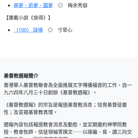
尋夢、追夢、圓夢
◎ 梅余秀嶽
【連載小說《捨得》】
（100） 球場
◎ 寸草心
基督教週報簡介
香港華人基督教聯會為全面推展文字傳播福音的工作，自一
九六四年八月三十日創辦《基督教週報》。
《基督教週報》的宗旨是報道基督教消息；培育基督徒靈
性；及宣揚基督教真理。
週報內容包括報道教會消息及動態，並定期邀約神學院教
授、教會牧師、信徒領袖等撰文⋯⋯以達編、寫、讀三向交