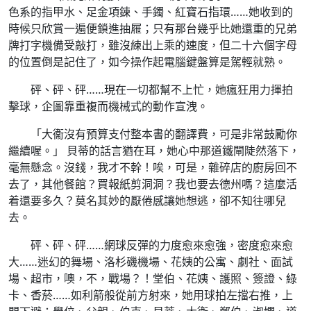
色系的指甲水、足金項鍊、手鐲、紅寶石指環……她收到的
時候只欣賞一遍便鎖進抽屜；只有那台幾乎比她還重的兄弟
牌打字機備受敲打，雖沒練出上乘的速度，但二十六個字母
的位置倒是記住了，如今操作起電腦鍵盤算是駕輕就熟。
砰、砰、砰……現在一切都幫不上忙，她瘋狂用力揮拍
擊球，企圖靠重複而機械式的動作宣洩。
「大衞沒有預算支付整本書的翻譯費，可是非常鼓勵你
繼續喔。」 貝蒂的話言猶在耳，她心中那道鐵閘陡然落下，
毫無懸念。沒錢，我才不幹！唉，可是，雜碎店的廚房回不
去了，其他餐館？買報紙剪洞洞？我也要去德州嗎？這麼活
着還要多久？莫名其妙的厭倦感讓她想逃，卻不知往哪兒
去。
砰、砰、砰……網球反彈的力度愈來愈強，密度愈來愈
大……迷幻的舞場、洛杉磯機場、花姨的公寓、劇社、面試
場、超市，噢，不，戰場？！堂伯、花姨、護照、簽證、綠
卡、香菸……如利箭般從前方射來，她用球拍左擋右推，上