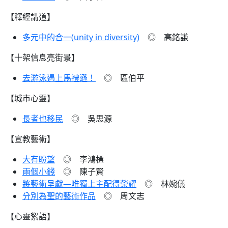
【釋經講道】
多元中的合一(unity in diversity)
◎ 高銘謙
【十架信息亮街景】
去游泳遇上馬禮遜！
◎ 區伯平
【城市心靈】
長者也移民
◎ 吳思源
【宣教藝術】
大有盼望
◎ 李鴻標
兩個小錢
◎ 陳子賢
將藝術呈獻—唯獨上主配得榮耀
◎ 林婉儀
分別為聖的藝術作品
◎ 周文志
【心靈絮語】