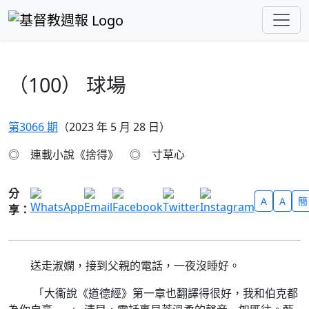
跳至主要內容
（100） 球場
第3066 期
（2023 年 5 月 28 日）
◎ 連載小說《捨得》 ◎ 寸草心
分
A
A
簡
享：
送走淑嫻，接到父親的電話，一夜沒睡好。
「大衞說《道德經》第一章也翻譯得很好，我和伯克都