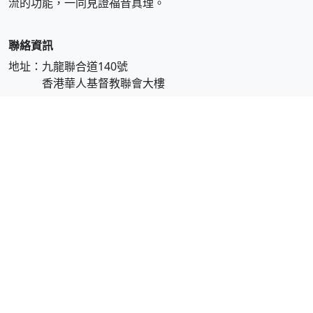
流的功能，一同見證福音真理。
聯絡資訊
地址：九龍聯合道140號
香港華人基督教聯會大樓
電話：23374171
傳真：23382314
電郵：
info@christianweekly.net
快速連結
刊登廣告
訂閱資訊
文章搜尋
投稿指南
各期網頁連結