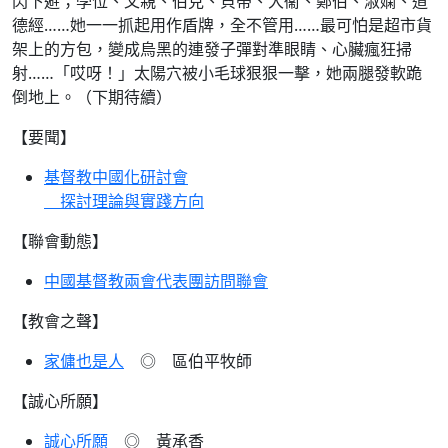
閃下避；學位、父親、伯克、貝蒂、大衞、鄭伯、淑嫻、道
德經……她一一抓起用作盾牌，全不管用……最可怕是超市貨
架上的方包，變成烏黑的連發子彈對準眼睛、心臟瘋狂掃
射……「哎呀！」太陽穴被小毛球狠狠一擊，她兩腿發軟跪
倒地上。（下期待續）
【要聞】
基督教中國化研討會
探討理論與實踐方向
【聯會動態】
中國基督教兩會代表團訪問聯會
【教會之聲】
家傭也是人
◎ 區伯平牧師
【誠心所願】
誠心所願
◎ 黃承香