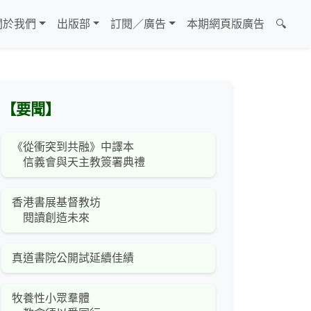
關於我們
出版部
訂閱／廣告
本期網頁版廣告
🔍
【要聞】
《從衝突到共融》中譯本
信義會與天主教簽署典禮
香港書展基督教坊
閱讀創造未來
真道書院公開試延續佳績
牧養性小眾羣體