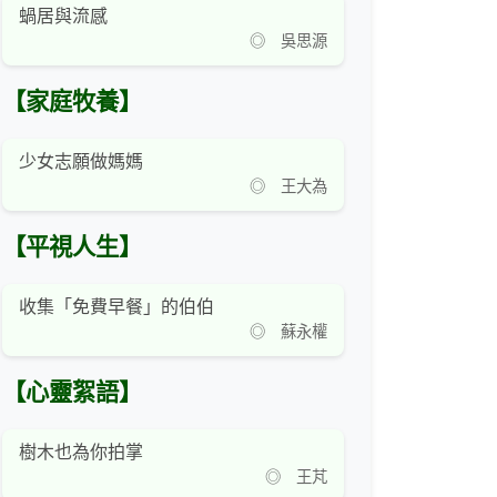
蝸居與流感
◎ 吳思源
【家庭牧養】
少女志願做媽媽
◎ 王大為
【平視人生】
收集「免費早餐」的伯伯
◎ 蘇永權
【心靈絮語】
樹木也為你拍掌
◎ 王芃