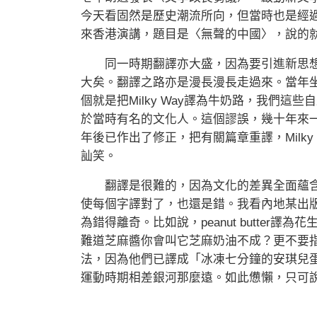
今天看固然是歷史潮流所向，但當時也是經
來香港演講，題目是〈無聲的中國〉，說的
同一時期翻譯亦大盛，因為要引進新思想
大矣。翻譯之路亦是漫長漫長走過來。當年
個就是把Milky Way譯為牛奶路，我們
於當時有名的文化人。這個謬誤，幾十年來
年後已作出了修正，把有關篇章重譯，Milk
訕笑。
翻譯是很難的，因為文化的差異全面蘊含
使每個字譯對了，也還是錯。我看內地某出
為錯得離奇。比如說，peanut butte
難道芝麻醬你會叫它芝麻奶油不成？更不要指望他們知
法，因為他們已譯成「冰凍七分鐘的安琪兒
運動時期相差銀河那麼遠。如此憊懶，只可