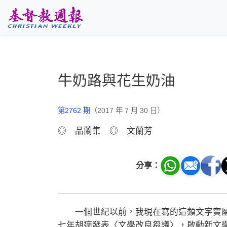
跳至主要內容
牛奶路與花生奶油
第2762 期
（2017 年 7 月 30 日）
◎ 品蘭集 ◎ 文蘭芳
分享：
一個世紀以前，我現在寫的這類文字實屬
七年胡適發表〈文學改良芻議〉，啟動新文