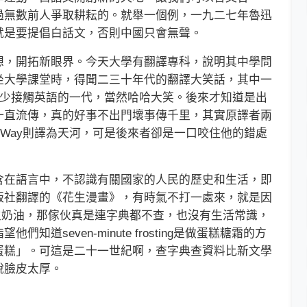
過無數前人爭取耕耘的。就舉一個例，一九二七年魯迅
就是要提倡白話文，否則中國只會無聲。
，開拓新眼界。今天大學有翻譯專科，說明其中學問
坐大學課堂時，得聞二三十年代的翻譯大笑話，其中一
這些自少接觸英語的一代，當然哈哈大笑。後來才知道是出
一直流傳，真的好事不出門壞事傳千里，其實原譯者兩
y Way則譯為天河，可是後來者卻是一口咬住他的錯處
在語言中，不認識有關國家的人民的歷史和生活，即
版社翻譯的《花生漫畫》，有時氣不打一處來，就是因
r譯為花生奶油，那傢伙真是連字典都不查，也沒有生活常識，
道seven-minute frosting是做蛋糕糖霜的方
蛋糕」。可這是二十一世紀啊，查字典查資料比新文學
說臉皮太厚。