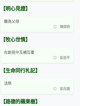
【明心見證】
難為父母
◎ 陳倩明
【牧心世情】
在創見中互補互重
◎ 區伯平
【生命同行札記】
活祭
◎ 區在國
【路德的蘋果樹】