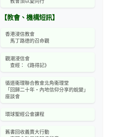
教會須以愛同行
【教會、機構短訊】
香港浸信教會
馬丁路德的召命觀
觀潮浸信會
查經：《路得記》
循道衞理聯合教會北角衞理堂
「回歸二十年‧內地信仰分享的蛻變」
座談會
環球聖經公會課程
舊書回收義賣大行動