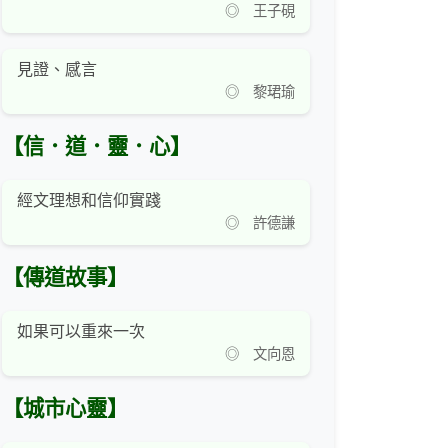
◎ 王子硯
見證、感言
◎ 黎珺瑜
【信．道．靈．心】
經文理想和信仰實踐
◎ 許德謙
【傳道故事】
如果可以重來一次
◎ 文向恩
【城市心靈】