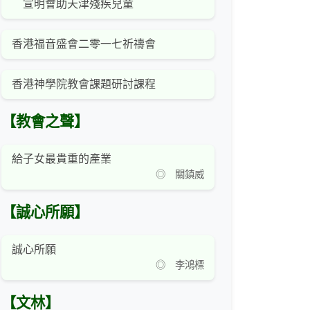
宣明會助天津殘疾兒童
香港福音盛會二零一七祈禱會
香港神學院教會課題研討課程
【教會之聲】
給子女最貴重的產業
◎ 關鎮威
【誠心所願】
誠心所願
◎ 李鴻標
【文林】