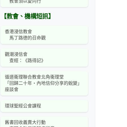
教會須以愛同行
【教會、機構短訊】
香港浸信教會
馬丁路德的召命觀
觀潮浸信會
查經：《路得記》
循道衞理聯合教會北角衞理堂
「回歸二十年‧內地信仰分享的蛻變」
座談會
環球聖經公會課程
舊書回收義賣大行動