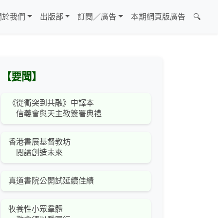
關於我們
出版部
訂閱／廣告
本期網頁版廣告
🔍
【要聞】
《從衝突到共融》中譯本
信義會與天主教簽署典禮
香港書展基督教坊
閱讀創造未來
真道書院公開試延續佳績
牧養性小眾羣體