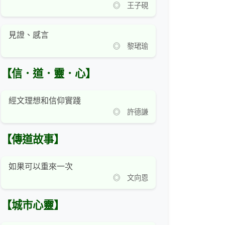
◎ 王子硯
見證、感言
◎ 黎珺瑜
【信．道．靈．心】
經文理想和信仰實踐
◎ 許德謙
【傳道故事】
如果可以重來一次
◎ 文向恩
【城市心靈】