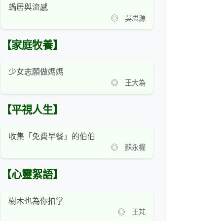
蝸居與流感
◎ 吳思源
【家庭牧養】
少女志願做媽媽
◎ 王大為
【平視人生】
收集「免費早餐」的伯伯
◎ 蘇永權
【心靈絮語】
樹木也為你拍掌
◎ 王芃