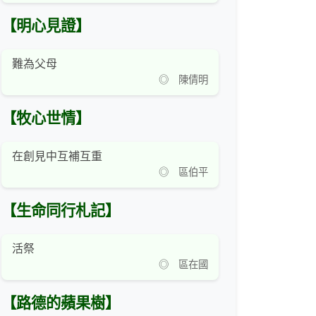
【明心見證】
難為父母
◎ 陳倩明
【牧心世情】
在創見中互補互重
◎ 區伯平
【生命同行札記】
活祭
◎ 區在國
【路德的蘋果樹】