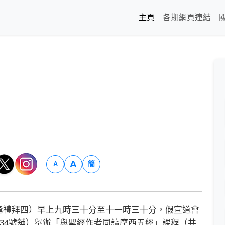
主頁
各期網頁連結
A
簡
A
禮拜四）早上九時三十分至十一時三十分，假宣道會
134號舖）舉辦「與聖經作者同讀摩西五經」課程（共