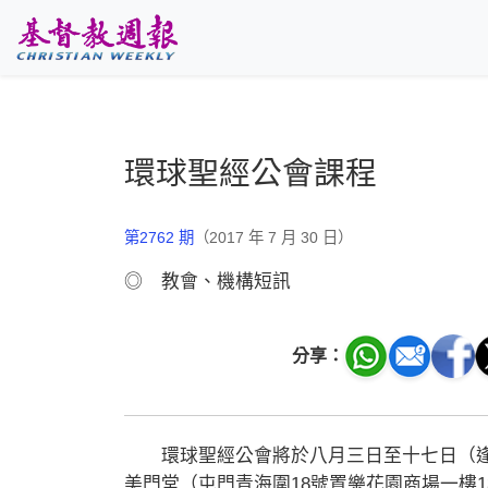
跳至主要內容
環球聖經公會課程
第2762 期
（2017 年 7 月 30 日）
◎ 教會、機構短訊
分享：
環球聖經公會將於八月三日至十七日（逢
美門堂（屯門青海圍18號置樂花園商場一樓