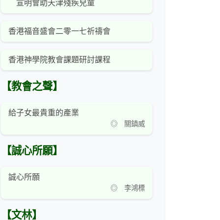
宣明會助天津殘疾兒童
香港福音盛會二零一七祈禱會
香港神學院教會課題研討課程
【教會之聲】
給子女最貴重的產業
◎ 關鎮威
【誠心所願】
誠心所願
◎ 李鴻標
【文林】