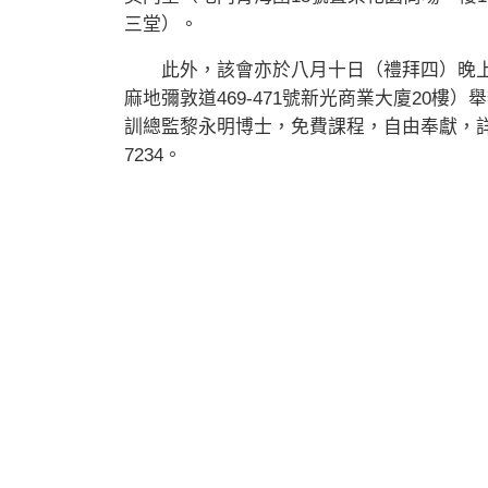
三堂）。
此外，該會亦於八月十日（禮拜四）晚上
麻地彌敦道469-471號新光商業大廈20
訓總監黎永明博士，免費課程，自由奉獻，詳情可瀏覽
7234。