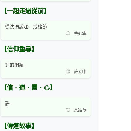
【一起走過從前】
從沈溺說起—戒賭節
◎ 余妙雲
【信仰重尋】
罪的網羅
◎ 許立中
【信．道．靈．心】
靜
◎ 莫鉅章
【傳道故事】