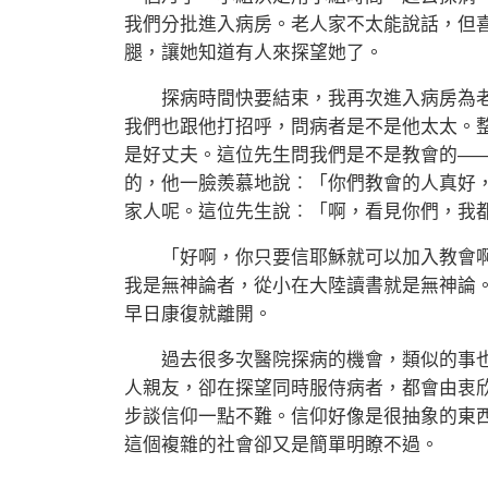
我們分批進入病房。老人家不太能說話，但
腿，讓她知道有人來探望她了。
探病時間快要結束，我再次進入病房為老
我們也跟他打招呼，問病者是不是他太太。
是好丈夫。這位先生問我們是不是教會的—
的，他一臉羨慕地說︰「你們教會的人真好
家人呢。這位先生說︰「啊，看見你們，我
「好啊，你只要信耶穌就可以加入教會啊
我是無神論者，從小在大陸讀書就是無神論
早日康復就離開。
過去很多次醫院探病的機會，類似的事也
人親友，卻在探望同時服侍病者，都會由衷
步談信仰一點不難。信仰好像是很抽象的東
這個複雜的社會卻又是簡單明瞭不過。