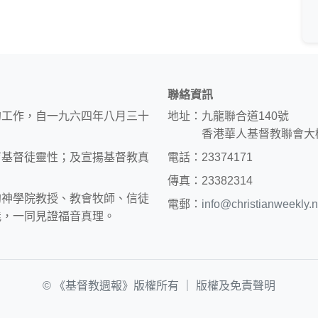
聯絡資訊
的工作，自一九六四年八月三十
地址：九龍聯合道140號
香港華人基督教聯會大
育基督徒靈性；及宣揚基督教真
電話：23374171
傳真：23382314
約神學院教授、教會牧師、信徒
電郵：
info@christianweekly.n
能，一同見證福音真理。
© 《基督教週報》版權所有 ｜
版權及免責聲明