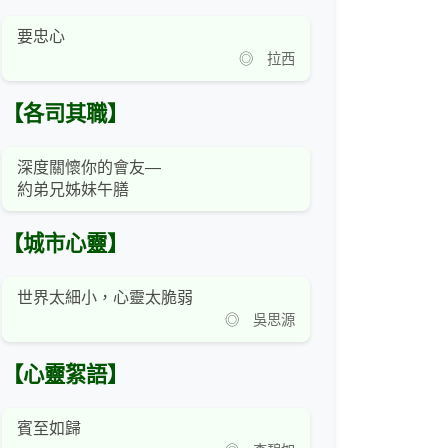
要忠心
◎ 拉西
【各司其職】
深度關懷你的會友—
約弟兄姊妹午膳
【城市心靈】
世界太細小，心靈太脆弱
◎ 吳思源
【心靈絮語】
賓至如歸