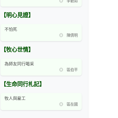
◎ 李碧如
【明心見證】
不怕死
◎ 陳倩明
【牧心世情】
為師友同行喝采
◎ 區伯平
【生命同行札記】
牧人與雇工
◎ 區在國