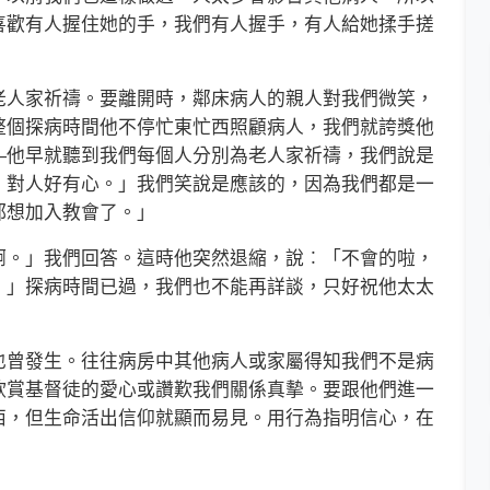
喜歡有人握住她的手，我們有人握手，有人給她揉手搓
人家祈禱。要離開時，鄰床病人的親人對我們微笑，
整個探病時間他不停忙東忙西照顧病人，我們就誇獎他
—他早就聽到我們每個人分別為老人家祈禱，我們說是
，對人好有心。」我們笑說是應該的，因為我們都是一
都想加入教會了。」
。」我們回答。這時他突然退縮，說︰「不會的啦，
。」探病時間已過，我們也不能再詳談，只好祝他太太
曾發生。往往病房中其他病人或家屬得知我們不是病
欣賞基督徒的愛心或讚歎我們關係真摰。要跟他們進一
西，但生命活出信仰就顯而易見。用行為指明信心，在