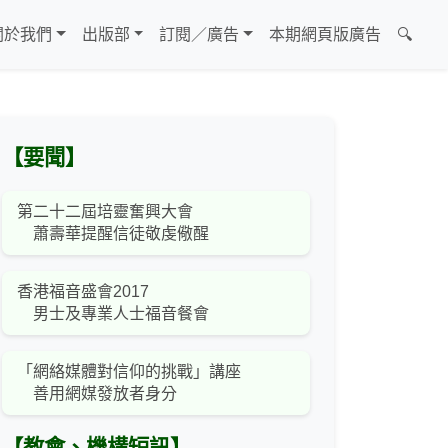
關於我們
出版部
訂閱／廣告
本期網頁版廣告
🔍
【要聞】
第二十二屆培靈奮興大會
蕭壽華提醒信徒敬虔儆醒
香港福音盛會2017
男士及專業人士福音餐會
「網絡媒體對信仰的挑戰」講座
善用網媒發放者身分