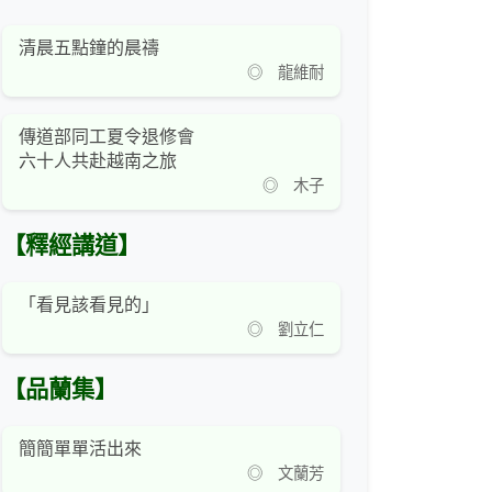
清晨五點鐘的晨禱
◎ 龍維耐
傳道部同工夏令退修會
六十人共赴越南之旅
◎ 木子
【釋經講道】
「看見該看見的」
◎ 劉立仁
【品蘭集】
簡簡單單活出來
◎ 文蘭芳