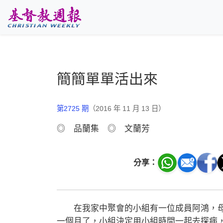
跳至主要內容
簡簡單單活出來
第2725 期
（2016 年 11 月 13 日）
◎ 品蘭集 ◎ 文蘭芳
分享：
在我家中聚會的小組有一位成員阿鴻，母
一個月了，小組決定用小組時間一起去探病