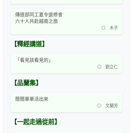
傳道部同工夏令退修會
六十人共赴越南之旅
◎ 木子
【釋經講道】
「看見該看見的」
◎ 劉立仁
【品蘭集】
簡簡單單活出來
◎ 文蘭芳
【一起走過從前】