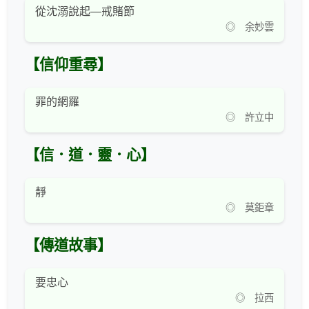
從沈溺說起—戒賭節
◎ 余妙雲
【信仰重尋】
罪的網羅
◎ 許立中
【信．道．靈．心】
靜
◎ 莫鉅章
【傳道故事】
要忠心
◎ 拉西