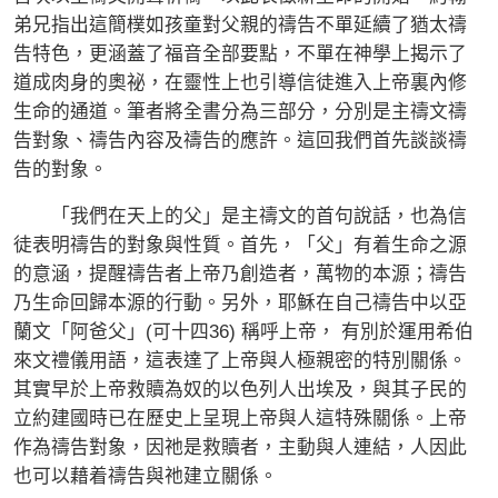
弟兄指出這簡樸如孩童對父親的禱告不單延續了猶太禱
告特色，更涵蓋了福音全部要點，不單在神學上揭示了
道成肉身的奧祕，在靈性上也引導信徒進入上帝裏內修
生命的通道。筆者將全書分為三部分，分別是主禱文禱
告對象、禱告內容及禱告的應許。這回我們首先談談禱
告的對象。
「我們在天上的父」是主禱文的首句說話，也為信
徒表明禱告的對象與性質。首先，「父」有着生命之源
的意涵，提醒禱告者上帝乃創造者，萬物的本源；禱告
乃生命回歸本源的行動。另外，耶穌在自己禱告中以亞
蘭文「阿爸父」(可十四36) 稱呼上帝， 有別於運用希伯
來文禮儀用語，這表達了上帝與人極親密的特別關係。
其實早於上帝救贖為奴的以色列人出埃及，與其子民的
立約建國時已在歷史上呈現上帝與人這特殊關係。上帝
作為禱告對象，因祂是救贖者，主動與人連結，人因此
也可以藉着禱告與祂建立關係。