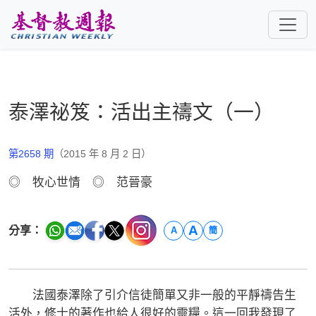
跳至主要內容
泰澤祕笈：活出主禱文（一）
第2658 期
（2015 年 8 月 2 日）
◎ 牧心世情 ◎ 范晉豪
A
分享：
A
簡
法國泰澤除了引介信徒簡單又非一般的平靜禱告生
活外，修士的著作也給人很好的靈糧。這一回我發現了