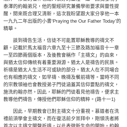
泰澤的約翰弟兄，他的聖經研究兼備學術要求與靈性提
醒，閱來既合理又清新，這次我盼望跟大家分享他一本
一九九二年出版的小書‘Praying the Our Father Today’的
精華。
談到禱告生活，信徒不可能置耶穌教導的禱文不
顧。記載於馬太福音六章九至十三節及路加福音十一章
一至四節兩個版本，及後教會稱作「主禱文」的由來，
與猶太信仰傳统有着重要淵源。猶太人是禱告的民族。
祈禱是猶太人生活不可或缺的部分。猶太人在不同場合
也有相應的禱文，如早禱、晚禱及餐前禱等。當時不同
的宗教領袖也會教授弟子門徒涵蓋其信仰要點的禱文，
施洗約翰亦然。因此，耶穌的門徒看見他禱告，便求主
教導他們禱告，傳授他們耶穌信仰的精粹。(路十一1)
因此，早期教會已對主禱文十分重視。慕道者在洗
禮前須學會主禱文，而在復活前夕崇拜中，剛領洗者將
首次以主禱文開聲祈禱，以此表徵新生命的開始。約翰