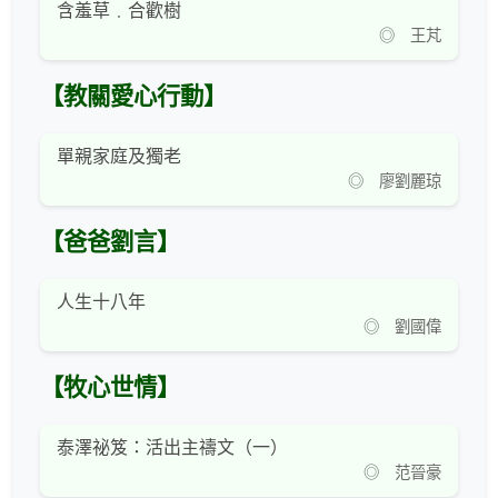
含羞草﹒合歡樹
◎ 王芃
【教關愛心行動】
單親家庭及獨老
◎ 廖劉麗琼
【爸爸劉言】
人生十八年
◎ 劉國偉
【牧心世情】
泰澤祕笈：活出主禱文（一）
◎ 范晉豪