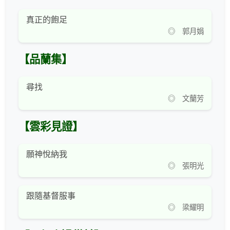
真正的飽足
◎ 郭月娟
【品蘭集】
尋找
◎ 文蘭芳
【雲彩見證】
願神悅納我
◎ 張明光
跟隨基督服事
◎ 梁耀明