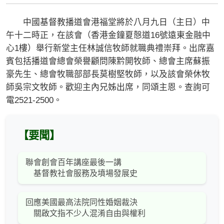
中國基督教播道會港福堂將於八月九日（主日）中
午十二時正，在該會（香港金鐘夏慤道16號遠東金融中
心1樓）舉行新堂主任林誠信牧師就職典禮崇拜。出席嘉
賓包括播道會總會榮譽顧問陳黔開牧師、總會主席蘇振
豪先生、總會牧職部部長莫樹堅牧師，以及該會榮休牧
師吳宗文牧師。歡迎主內兄姊出席，同頌主恩。查詢可
電2521-2500。
【要聞】
聯會創會百年講座最後一講
基督教社會服務及墳場發展史
回應美國最高法院同性婚姻裁決
關啟文指不少人混淆自由與權利