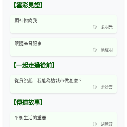
【雲彩見證】
願神悅納我
◎ 張明光
跟隨基督服事
◎ 梁耀明
【一起走過從前】
從貧說起—我能為這城市做甚麼？
◎ 余妙雲
【傳道故事】
平衡生活的重要
◎ 胡麗蓉