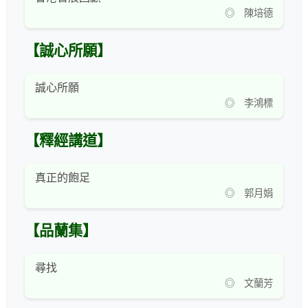
◎ 陳培德
【誠心所願】
誠心所願
◎ 李鴻標
【釋經講道】
真正的飽足
◎ 郭月娟
【品蘭集】
尋找
◎ 文蘭芳