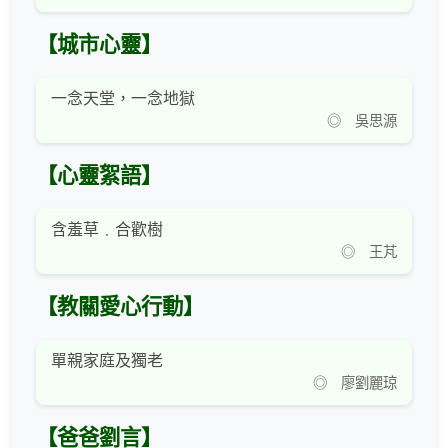
【城市心靈】
一念天堂，一念地獄
◎ 吳思源
【心靈絮語】
含羞草﹒合歡樹
◎ 王芃
【教關愛心行動】
單親家庭及獨老
◎ 廖劉麗琼
【爸爸劉言】