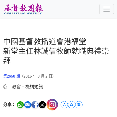
跳至主要內容
中國基督教播道會港福堂
新堂主任林誠信牧師就職典禮崇
拜
第2658 期
（2015 年 8 月 2 日）
◎ 教會、機構短訊
A
分享：
A
簡