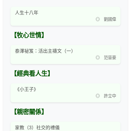
人生十八年
◎ 劉國偉
【牧心世情】
泰澤祕笈：活出主禱文（一）
◎ 范晉豪
【經典看人生】
《小王子》
◎ 許立中
【親密關係】
家教（3）社交的禮儀