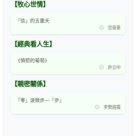
【牧心世情】
「信」的五重天
◎ 范晉豪
【經典看人生】
《憤怒的葡萄》
◎ 許立中
【親密關係】
「零」波微步—「步」
◎ 李樊道霞