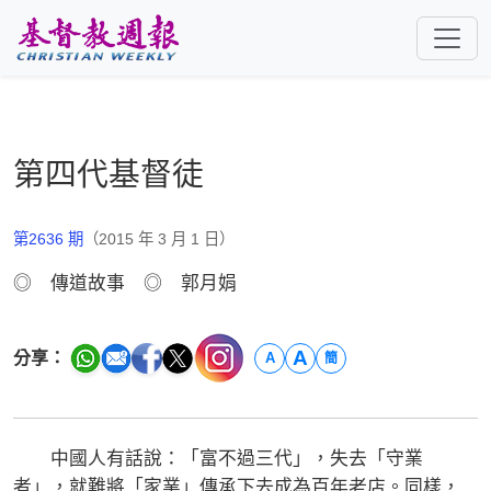
跳至主要內容
第四代基督徒
第2636 期
（2015 年 3 月 1 日）
◎ 傳道故事 ◎ 郭月娟
A
分享：
A
簡
中國人有話說：「富不過三代」，失去「守業
者」，就難將「家業」傳承下去成為百年老店。同樣，