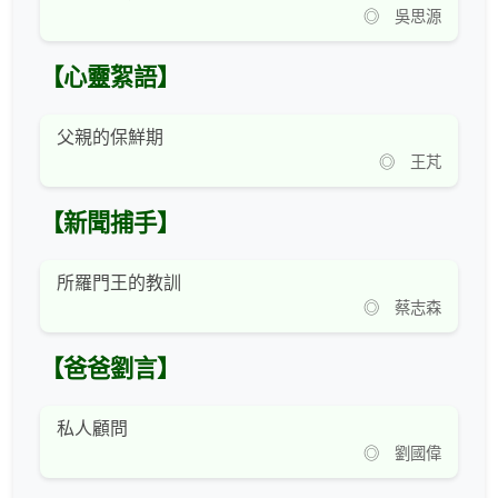
◎ 吳思源
【心靈絮語】
父親的保鮮期
◎ 王芃
【新聞捕手】
所羅門王的教訓
◎ 蔡志森
【爸爸劉言】
私人顧問
◎ 劉國偉