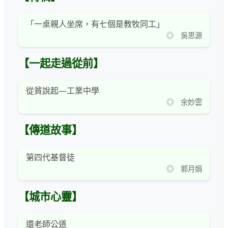
「一桌親人坐席，有七個是教牧同工」
◎ 吳思源
【一起走過從前】
從貧說起—工業中學
◎ 余妙雲
【傳道故事】
第四代基督徒
◎ 郭月娟
【城市心靈】
還老師公道