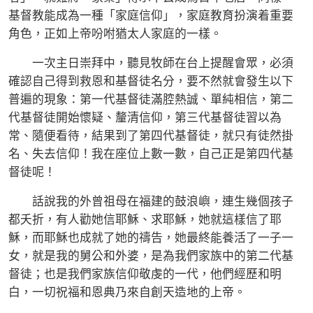
基督教能成為一種「家庭信仰」，家庭教育扮演着重要
角色，正如上帝吩咐猶太人家庭的一樣。
一次主日崇拜中，聽見牧師在台上提醒會眾，必須
確認自己得到救恩和基督徒名分，要不然就會發生以下
普遍的現象：第一代基督徒滿腔熱誠、單純相信，第二
代基督徒開始懷疑、釐清信仰，第三代基督徒習以為
常、隨便看待，結果到了第四代基督徒，就只有徒然掛
名、失去信仰！我在座位上數一數，自己正是第四代基
督徒呢！
話說我的外曾祖母在福建的鼓浪嶼，連生幾個孩子
都夭折，有人勸她信耶穌、求耶穌，她就這樣信了耶
穌，而耶穌也成就了她的禱告，她最終能養活了一子一
女，就是我的舅公和外婆，是為我們家族中的第二代基
督徒；也是我們家族信仰敬虔的一代，他們經歷和明
白，一切祝福和恩典乃來自創天造地的上帝。