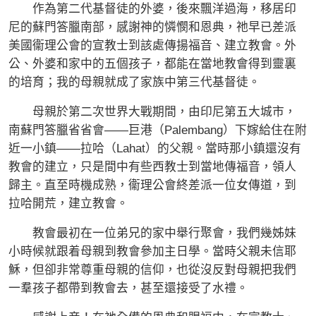
作為第二代基督徒的外婆，後來飄洋過海，移居印
尼的蘇門答臘南部，感謝神的憐憫和恩典，祂早已差派
美國衞理公會的宣教士到該處傳揚福音、建立教會。外
公、外婆和家中的五個孩子，都能在當地教會得到靈裏
的培育；我的母親就成了家族中第三代基督徒。
母親於第二次世界大戰期間，由印尼第五大城市，
南蘇門答臘省省會——巨港（Palembang）下嫁給住在附
近一小鎮——拉哈（Lahat）的父親。當時那小鎮還沒有
教會的建立，只是間中有些西教士到當地傳福音，領人
歸主。直至時機成熟，衞理公會終差派一位女傳道，到
拉哈開荒，建立教會。
教會最初在一位弟兄的家中舉行聚會，我們幾姊妹
小時候就跟着母親到教會參加主日學。當時父親未信耶
穌，但卻非常尊重母親的信仰，也從沒反對母親把我們
一羣孩子都帶到教會去，甚至還接受了水禮。