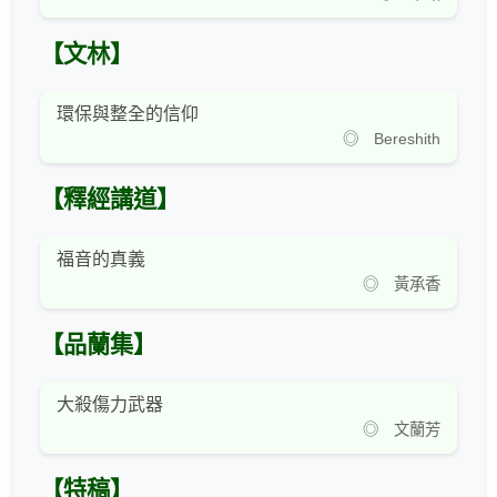
【文林】
環保與整全的信仰
◎ Bereshith
【釋經講道】
福音的真義
◎ 黃承香
【品蘭集】
大殺傷力武器
◎ 文蘭芳
【特稿】