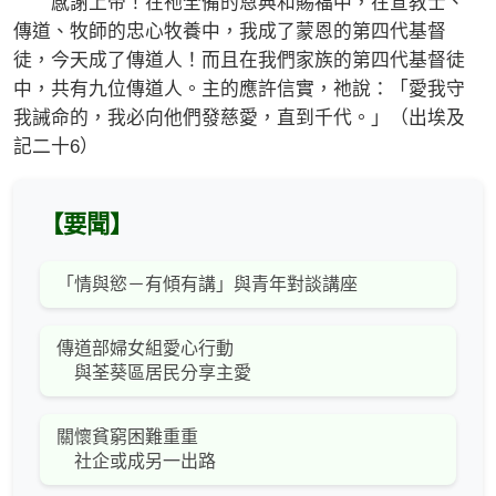
感謝上帝！在祂全備的恩典和賜福中，在宣教士、
傳道、牧師的忠心牧養中，我成了蒙恩的第四代基督
徒，今天成了傳道人！而且在我們家族的第四代基督徒
中，共有九位傳道人。主的應許信實，祂說：「愛我守
我誡命的，我必向他們發慈愛，直到千代。」（出埃及
記二十6）
【要聞】
「情與慾－有傾有講」與青年對談講座
傳道部婦女組愛心行動
與荃葵區居民分享主愛
關懷貧窮困難重重
社企或成另一出路