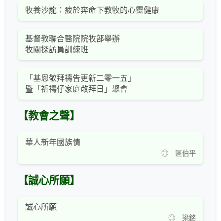
牧養沙龍：疲於奔命下教牧的心靈健康
基督教聯合醫院院牧部舉辦
牧關探訪員訓練班
「基恩敬拜禱告更新二零一五」
暨「祈禱仔家庭敬拜日」聚會
【教會之聲】
華人新年國族情
◎ 區伯平
【誠心所願】
誠心所願
◎ 梁銘