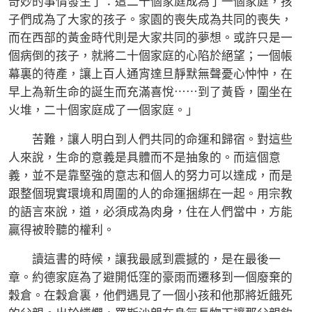
奇妙的事情發生了：這二十個家庭成為了一個家庭，孩
子們成為了大家的孩子。家園的喪失成為共同的喪失，
而在西部的黃金時代則是大家共同的夢想。或許只是一
個病倒的孩子，就將二十個家庭的心陷於絕望；一個帳
幕裏的待產，讓上百人通宵達旦靜默無聲憂心忡忡，在
早上為新生命的誕生而充滿喜悅⋯⋯到了黃昏，圍坐在
火堆，二十個家庭成了一個家庭。」
苦難，讓人明白到人們共同的命運和歸宿。對這些
人來說，生命的意義是具體而不是抽象的。而這個意
義，並不是靠堅強的意志和個人的努力可以達成，而是
跟整個現實環境和周圍的人的命運捆綁在一起。用宗教
的語言來說，道，必須成為肉身，住在人們當中，方能
贏得被聆聽的權利。
讀這書的時候，讓我最感到震撼的，是在最後一
章。約德家庭為了避開低窪的豪雨而遷移到一個廢棄的
穀倉。在穀倉裏，他們遇見了一個小孩和他那將近餓死