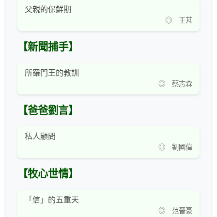
父親的保鮮期
◎ 王芃
【新聞捕手】
所羅門王的教訓
◎ 蔡志森
【爸爸劉言】
私人顧問
◎ 劉國偉
【牧心世情】
「信」的五重天
◎ 范晉豪