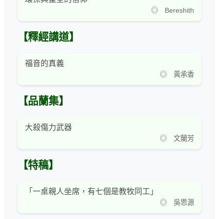
◎ Bereshith
【釋經講道】
福音的真義
◎ 黃承香
【品蘭集】
大殺傷力武器
◎ 文蘭芳
【特稿】
「一桌親人坐席，有七個是教牧同工」
◎ 吳思源