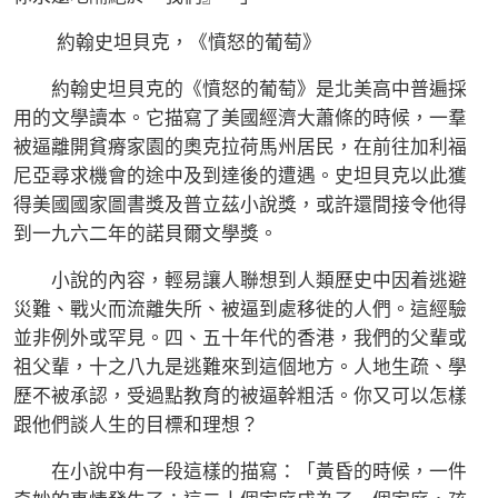
約翰史坦貝克，《憤怒的葡萄》
約翰史坦貝克的《憤怒的葡萄》是北美高中普遍採
用的文學讀本。它描寫了美國經濟大蕭條的時候，一羣
被逼離開貧瘠家園的奧克拉荷馬州居民，在前往加利福
尼亞尋求機會的途中及到達後的遭遇。史坦貝克以此獲
得美國國家圖書獎及普立茲小說獎，或許還間接令他得
到一九六二年的諾貝爾文學獎。
小說的內容，輕易讓人聯想到人類歷史中因着逃避
災難、戰火而流離失所、被逼到處移徙的人們。這經驗
並非例外或罕見。四、五十年代的香港，我們的父輩或
祖父輩，十之八九是逃難來到這個地方。人地生疏、學
歷不被承認，受過點教育的被逼幹粗活。你又可以怎樣
跟他們談人生的目標和理想？
在小說中有一段這樣的描寫：「黃昏的時候，一件