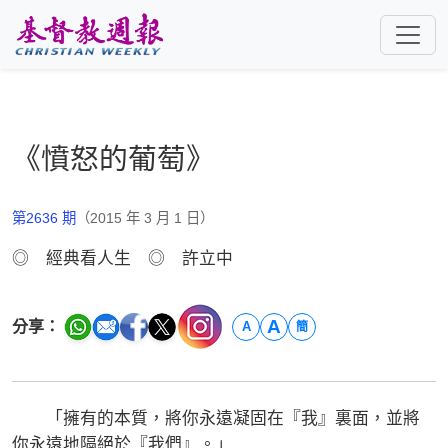
跳至主要內容
《憤怒的葡萄》
第2636 期
（2015 年 3 月 1 日）
◎ 經典看人生 ◎ 許立中
A
分享：
A
簡
「擁有的本質，將你永遠凝固在『我』裏面，並將
你永遠地隔絕於『我們』。」