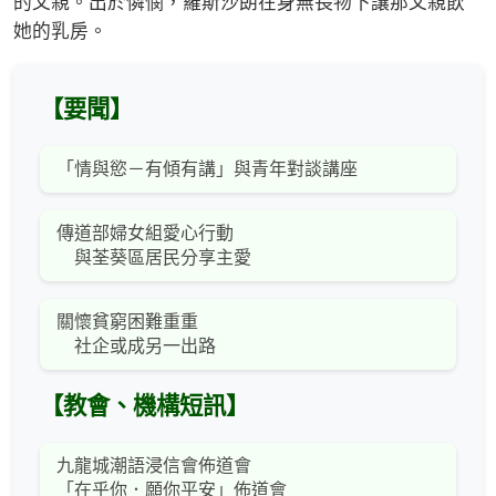
的父親。出於憐憫，羅斯沙朗在身無長物下讓那父親飲
她的乳房。
【要聞】
「情與慾－有傾有講」與青年對談講座
傳道部婦女組愛心行動
與荃葵區居民分享主愛
關懷貧窮困難重重
社企或成另一出路
【教會、機構短訊】
九龍城潮語浸信會佈道會
「在乎你．願你平安」佈道會