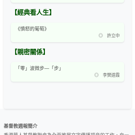
【經典看人生】
《憤怒的葡萄》
◎ 許立中
【親密關係】
「零」波微步—「步」
◎ 李樊道霞
基督教週報簡介