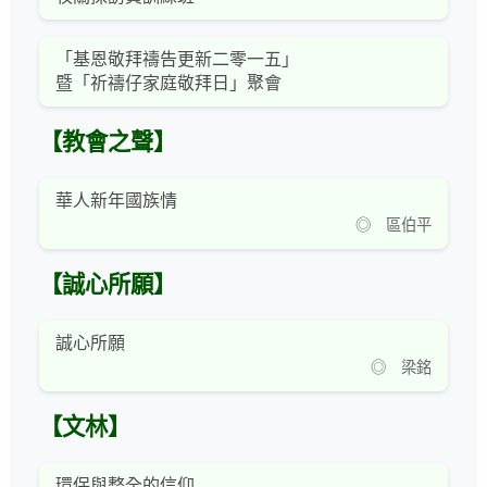
「基恩敬拜禱告更新二零一五」
暨「祈禱仔家庭敬拜日」聚會
【教會之聲】
華人新年國族情
◎ 區伯平
【誠心所願】
誠心所願
◎ 梁銘
【文林】
環保與整全的信仰