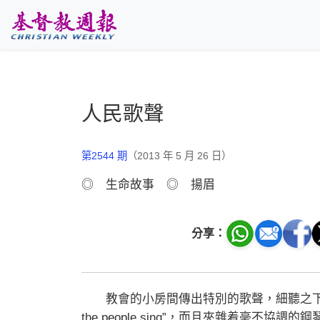
跳至主要內容
人民歌聲
第2544 期
（2013 年 5 月 26 日）
◎ 生命故事 ◎ 揚眉
分享：
教會的小房間傳出特別的歌聲，細聽之下，原來
the people sing”，而且夾雜着毫不協調的