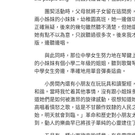
團契活動時，父母就將子女留在這間房，
兩小姊妹的小妹妹，幼稚園高班，她一邊做
正確無疑，後來的幾句雖然聽不清楚，但她
她有點不以為意，只說聽過很多次。後來我才
版，邊聽邊唱。
與此同時，那位中學女生努力地在琴鍵上
的小妹妹有個小學二年級的姐姐，聽到歌聲
中學女生旁邊，準確地用單音彈奏這曲。
小房間內還有小朋友在玩玩具和讀聖經，
和諧。當時我忙着其他事情，沒有跟小姐妹
道她們是如何被激昂的旋律感動，很想知道
高唱着憤怒之歌，這是不甘願作奴隸的人民
始，明天就會到臨。」革命和歷史對小朋友
到，動人的樂曲早已將孩子單純的心靈逮住