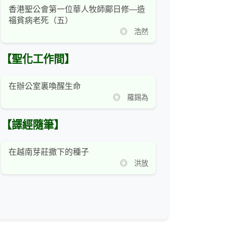
香港聖公會第一位華人牧師鄺日修—造
福貧病老死（五）
◎ 浩然
【聖化工作間】
在辦公室裏喚醒生命
◎ 羅錫為
【譯經隨筆】
在越南芽莊撒下的種子
◎ 洪放