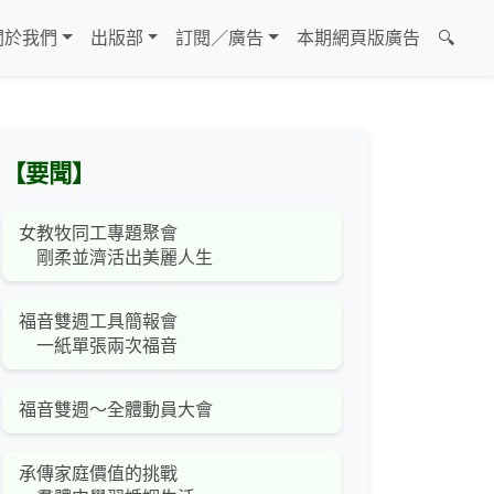
關於我們
出版部
訂閱／廣告
本期網頁版廣告
🔍
【要聞】
女教牧同工專題聚會
剛柔並濟活出美麗人生
福音雙週工具簡報會
一紙單張兩次福音
福音雙週～全體動員大會
承傳家庭價值的挑戰