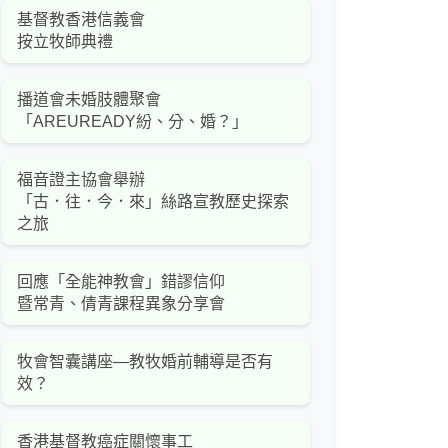
基督教香港信義會
按立牧師典禮
播道會未婚肢體聚會
「AREUREADY紛、分、婚？」
福音證主協會舉辦
「古．往．今．來」絲路宣教歷史探索
之旅
回應「全能神教會」錯謬信仰
暨常青、倩青課程異象分享會
牧會智囊講座—教牧婚前輔導是否有
效？
香港基督教癌症關懷事工