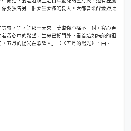
中開始，氣溫還跌至近百年最凍的五月天，還有狂風
，像要預告另一個夢生夢滅的夏天。大都會紙醉金迷此
。
等待，等，等那一天來；莫道你心痛不可耐，我心更
為着我心中的希望，生命已擲門外。看着這如病染的祖
切，五月的陽光在照耀。」（《五月的陽光》，曲、