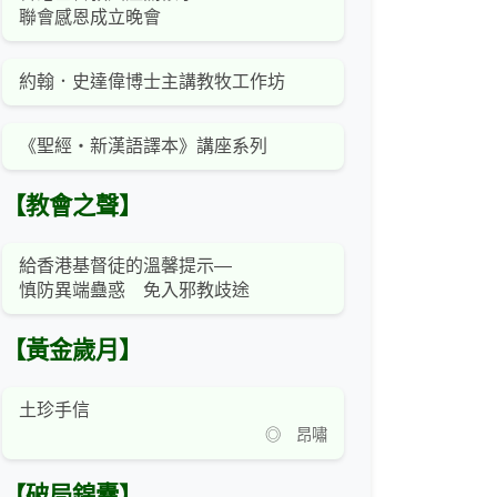
聯會感恩成立晚會
約翰．史達偉博士主講教牧工作坊
《聖經‧新漢語譯本》講座系列
【教會之聲】
給香港基督徒的溫馨提示—
慎防異端蠱惑 免入邪教歧途
【黃金歲月】
土珍手信
◎ 昂嘯
【破局錦囊】