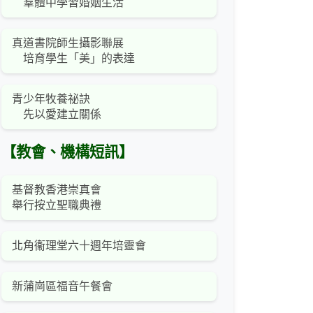
羣體中學習婚姻生活
真道書院師生攝影聯展
培育學生「美」的表達
青少年牧養祕訣
先以愛建立關係
【教會、機構短訊】
基督教香港崇真會
舉行按立聖職典禮
北角衞理堂六十週年培靈會
新蒲崗區福音午餐會