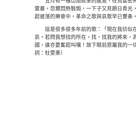
五月有一種山雨欲來的感覺，在烏雲密佈
雷暴，忽爾悶熱翳焗，一下子又見朗日青光
起彼落的樂章中，革命之歌與哀歌早已響奏
這是很多很多年前的歌：「現在我彷似在
哀。若問我想找的所在，找，找我的將來，
國，誰亦要奮起叫嚷！放下眼前原屬我的一
詞：杜雯惠）