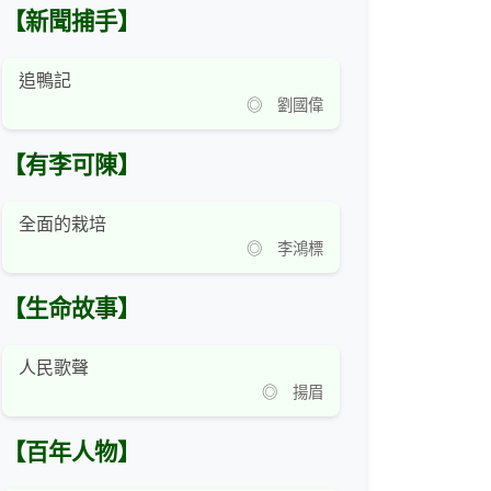
【新聞捕手】
追鴨記
◎ 劉國偉
【有李可陳】
全面的栽培
◎ 李鴻標
【生命故事】
人民歌聲
◎ 揚眉
【百年人物】