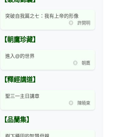
突破自我篇之七：我有上帝的形像
◎ 許開明
【朝鷹珍藏】
進入@的世界
◎ 朝鷹
【釋經講道】
聖三一主日講章
◎ 陳曉東
【品蘭集】
樹下種田的智慧母親