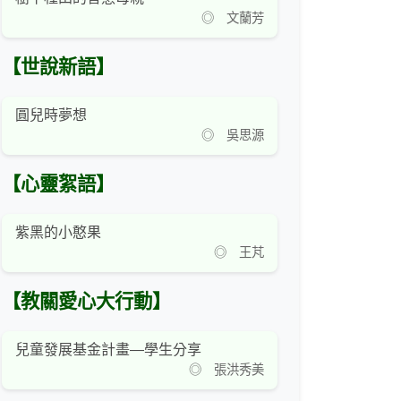
◎ 文蘭芳
【世說新語】
圓兒時夢想
◎ 吳思源
【心靈絮語】
紫黑的小憨果
◎ 王芃
【教關愛心大行動】
兒童發展基金計畫—學生分享
◎ 張洪秀美