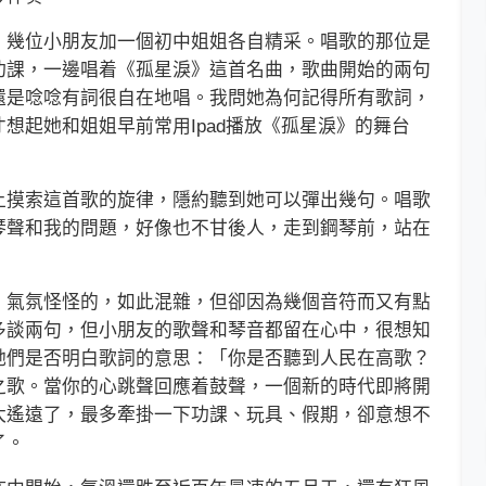
幾位小朋友加一個初中姐姐各自精采。唱歌的那位是
功課，一邊唱着《孤星淚》這首名曲，歌曲開始的兩句
還是唸唸有詞很自在地唱。我問她為何記得所有歌詞，
想起她和姐姐早前常用Ipad播放《孤星淚》的舞台
摸索這首歌的旋律，隱約聽到她可以彈出幾句。唱歌
琴聲和我的問題，好像也不甘後人，走到鋼琴前，站在
氣氛怪怪的，如此混雜，但卻因為幾個音符而又有點
多談兩句，但小朋友的歌聲和琴音都留在心中，很想知
她們是否明白歌詞的意思：「你是否聽到人民在高歌？
之歌。當你的心跳聲回應着鼓聲，一個新的時代即將開
太遙遠了，最多牽掛一下功課、玩具、假期，卻意想不
了。