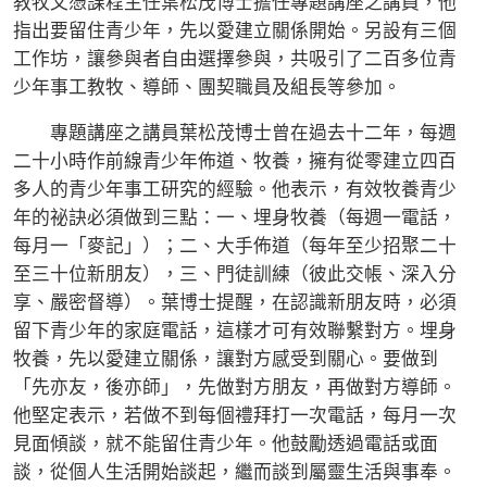
教牧文憑課程主任葉松茂博士擔任專題講座之講員，他
指出要留住青少年，先以愛建立關係開始。另設有三個
工作坊，讓參與者自由選擇參與，共吸引了二百多位青
少年事工教牧、導師、團契職員及組長等參加。
專題講座之講員葉松茂博士曾在過去十二年，每週
二十小時作前線青少年佈道、牧養，擁有從零建立四百
多人的青少年事工研究的經驗。他表示，有效牧養青少
年的祕訣必須做到三點：一、埋身牧養（每週一電話，
每月一「麥記」）；二、大手佈道（每年至少招聚二十
至三十位新朋友），三、門徒訓練（彼此交帳、深入分
享、嚴密督導）。葉博士提醒，在認識新朋友時，必須
留下青少年的家庭電話，這樣才可有效聯繫對方。埋身
牧養，先以愛建立關係，讓對方感受到關心。要做到
「先亦友，後亦師」，先做對方朋友，再做對方導師。
他堅定表示，若做不到每個禮拜打一次電話，每月一次
見面傾談，就不能留住青少年。他鼓勵透過電話或面
談，從個人生活開始談起，繼而談到屬靈生活與事奉。