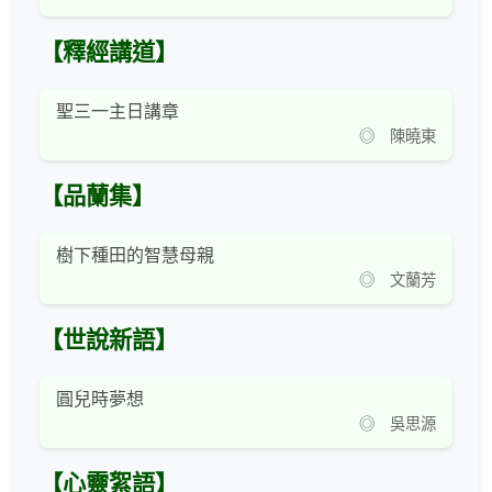
【釋經講道】
聖三一主日講章
◎ 陳曉東
【品蘭集】
樹下種田的智慧母親
◎ 文蘭芳
【世說新語】
圓兒時夢想
◎ 吳思源
【心靈絮語】