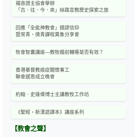
福音證主協會舉辦
「古．往．今．來」絲路宣教歷史探索之旅
回應「全能神教會」錯謬信仰
暨常青、倩青課程異象分享會
牧會智囊講座—教牧婚前輔導是否有效？
香港基督教癌症關懷事工
聯會感恩成立晚會
約翰．史達偉博士主講教牧工作坊
《聖經‧新漢語譯本》講座系列
【教會之聲】