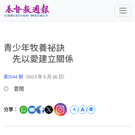
跳至主要內容
青少年牧養祕訣
先以愛建立關係
第2544 期
（2013 年 5 月 26 日）
◎ 要聞
A
分享：
A
簡