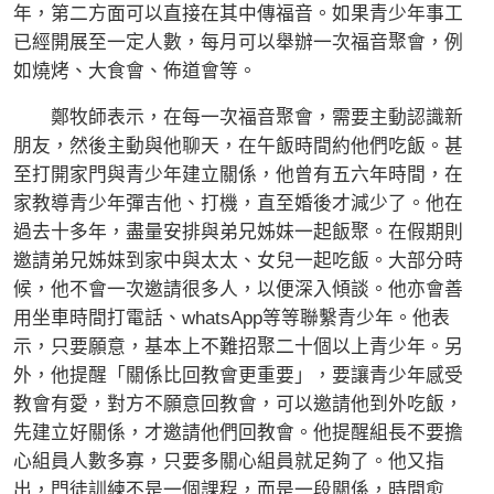
年，第二方面可以直接在其中傳福音。如果青少年事工
已經開展至一定人數，每月可以舉辦一次福音聚會，例
如燒烤、大食會、佈道會等。
鄭牧師表示，在每一次福音聚會，需要主動認識新
朋友，然後主動與他聊天，在午飯時間約他們吃飯。甚
至打開家門與青少年建立關係，他曾有五六年時間，在
家教導青少年彈吉他、打機，直至婚後才減少了。他在
過去十多年，盡量安排與弟兄姊妹一起飯聚。在假期則
邀請弟兄姊妹到家中與太太、女兒一起吃飯。大部分時
候，他不會一次邀請很多人，以便深入傾談。他亦會善
用坐車時間打電話、whatsApp等等聯繫青少年。他表
示，只要願意，基本上不難招聚二十個以上青少年。另
外，他提醒「關係比回教會更重要」，要讓青少年感受
教會有愛，對方不願意回教會，可以邀請他到外吃飯，
先建立好關係，才邀請他們回教會。他提醒組長不要擔
心組員人數多寡，只要多關心組員就足夠了。他又指
出，門徒訓練不是一個課程，而是一段關係，時間愈