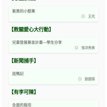
紫黑的小憨果
◎ 王芃
【教關愛心大行動】
兒童發展基金計畫—學生分享
◎ 張洪秀美
【新聞捕手】
追鴨記
◎ 劉國偉
【有李可陳】
全面的栽培