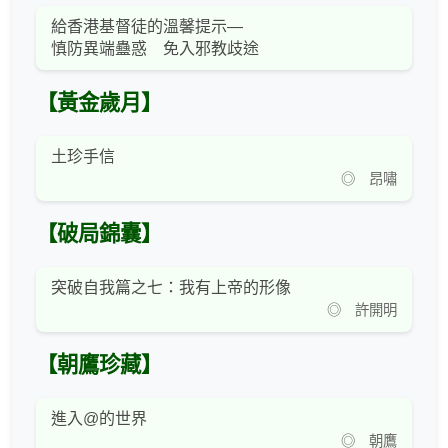
給香港基督徒的溫馨提示—
慎防異端蠱惑 免入邪教歧途
【黃金歲月】
土珍手信
◎ 昂嘯
【破局錦囊】
突破自我篇之七：我有上帝的形像
◎ 許開明
【朝鷹珍藏】
進入@的世界
◎ 朝鷹