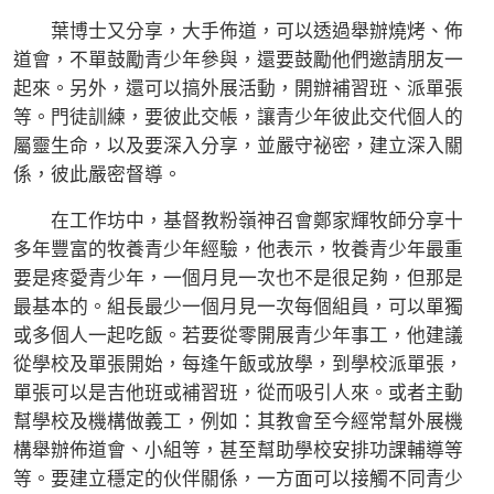
葉博士又分享，大手佈道，可以透過舉辦燒烤、佈
道會，不單鼓勵青少年參與，還要鼓勵他們邀請朋友一
起來。另外，還可以搞外展活動，開辦補習班、派單張
等。門徒訓練，要彼此交帳，讓青少年彼此交代個人的
屬靈生命，以及要深入分享，並嚴守祕密，建立深入關
係，彼此嚴密督導。
在工作坊中，基督教粉嶺神召會鄭家輝牧師分享十
多年豐富的牧養青少年經驗，他表示，牧養青少年最重
要是疼愛青少年，一個月見一次也不是很足夠，但那是
最基本的。組長最少一個月見一次每個組員，可以單獨
或多個人一起吃飯。若要從零開展青少年事工，他建議
從學校及單張開始，每逢午飯或放學，到學校派單張，
單張可以是吉他班或補習班，從而吸引人來。或者主動
幫學校及機構做義工，例如：其教會至今經常幫外展機
構舉辦佈道會、小組等，甚至幫助學校安排功課輔導等
等。要建立穩定的伙伴關係，一方面可以接觸不同青少