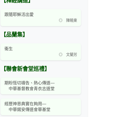
【釋經講道】
跟隨耶穌活出愛
◎ 陳曉東
【品蘭集】
衞生
◎ 文蘭芳
【聯會新會堂巡禮】
期盼恆切禱告、熱心傳道—
中華基督教會青衣志道堂
經歷神恩典實在夠用—
中華錫安傳道會華基堂