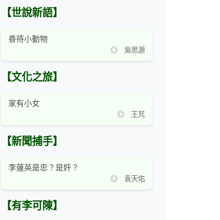
【世說新語】
善待小動物
◎ 吳思源
【文化之旅】
家有小女
◎ 王芃
【新聞捕手】
李蓮英是忠？是奸？
◎ 袁天佑
【有李可陳】