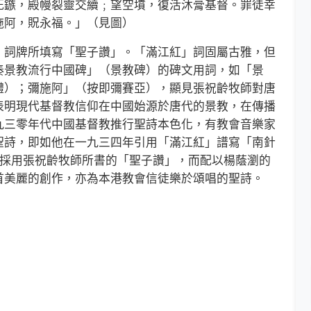
死鏃，殿幔裂靈交續﹔望空墳，復活沐膏基督。罪徒幸
施阿，貺永福。」（見圖）
詞牌所填寫「聖子讚」。「滿江紅」詞固屬古雅，但
秦景教流行中國碑」（景教碑）的碑文用詞，如「景
體）；彌施阿」（按即彌賽亞），顯見張祝齡牧師對唐
表明現代基督教信仰在中國始源於唐代的景教，在傳播
九三零年代中國基督教推行聖詩本色化，有教會音樂家
聖詩，即如他在一九三四年引用「滿江紅」譜寫「南針
今採用張祝齡牧師所書的「聖子讚」，而配以楊蔭瀏的
首美麗的創作，亦為本港教會信徒樂於頌唱的聖詩。