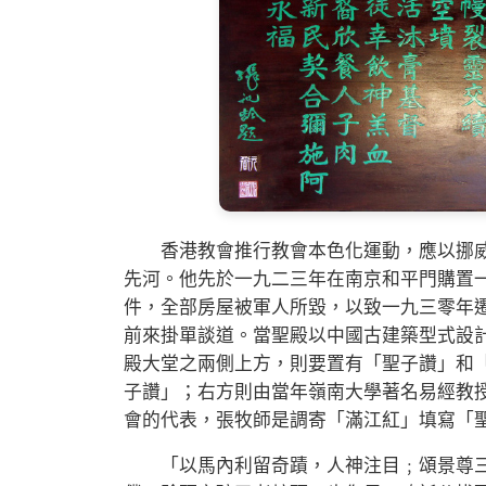
香港教會推行教會本色化運動，應以挪威信義會艾香德牧
先河。他先於一九二三年在南京和平門購置
件，全部房屋被軍人所毀，以致一九三零年
前來掛單談道。當聖殿以中國古建築型式設
殿大堂之兩側上方，則要置有「聖子讚」和
子讚」；右方則由當年嶺南大學著名易經教
會的代表，張牧師是調寄「滿江紅」填寫「
「以馬內利留奇蹟，人神注目﹔頌景尊三