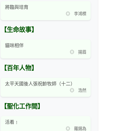
將臨與培育
◎ 李鴻標
【生命故事】
貓咪相伴
◎ 揚眉
【百年人物】
太平天國後人張祝齡牧師（十二）
◎ 浩然
【聖化工作間】
活着﹗
◎ 羅錫為