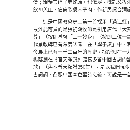
僕﹔驗預言碎了老蛇頭，也傷足。魂託父拔
飲神羔血，信裔欣餐人子肉﹔作新民契合彌
這是中國教會史上第一首採用「滿江紅」
最難能可貴的是張祝齡牧師是引用唐代「大
尊」（按即基督「三一妙身」（按即三位一
代景教碑已有深度認識，在「聖子讚」中，
發展上已有一千二百年的歷史。據所知在一
楊蔭瀏在《普天頌讚》譜寫多首中國古詞的
歌」（舊本普天頌讚350首）。是以我們現
古詞調，凸顯中國本色聖詩意義，可說是一