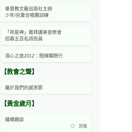
基督教文藝出版社主辦
少年/兒童合唱團訓練
「祢是神」敬拜讚美音樂會
招募五百名詩班員
清心之旅2012：簡樸曠野行
【教會之聲】
屬於我們的感恩節
【黃金歲月】
繙繹趣談
◎ 昂嘯