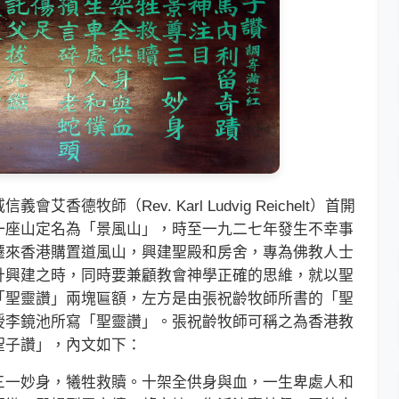
師（Rev. Karl Ludvig Reichelt）首開
一座山定名為「景風山」，時至一九二七年發生不幸事
遷來香港購置道風山，興建聖殿和房舍，專為佛教人士
計興建之時，同時要兼顧教會神學正確的思維，就以聖
「聖靈讚」兩塊匾額，左方是由張祝齡牧師所書的「聖
授李鏡池所寫「聖靈讚」。張祝齡牧師可稱之為香港教
聖子讚」，內文如下：
一妙身，犧牲救贖。十架全供身與血，一生卑處人和