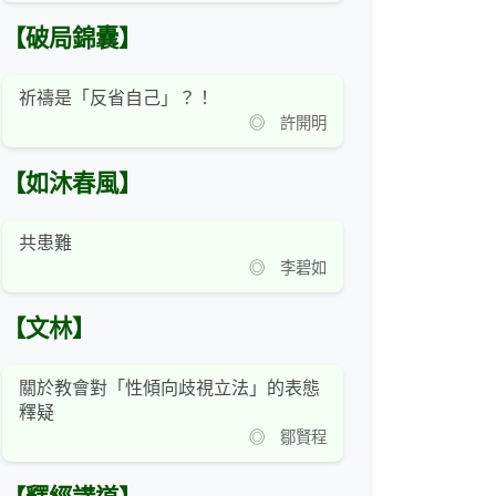
【破局錦囊】
祈禱是「反省自己」？！
◎ 許開明
【如沐春風】
共患難
◎ 李碧如
【文林】
關於教會對「性傾向歧視立法」的表態
釋疑
◎ 鄒賢程