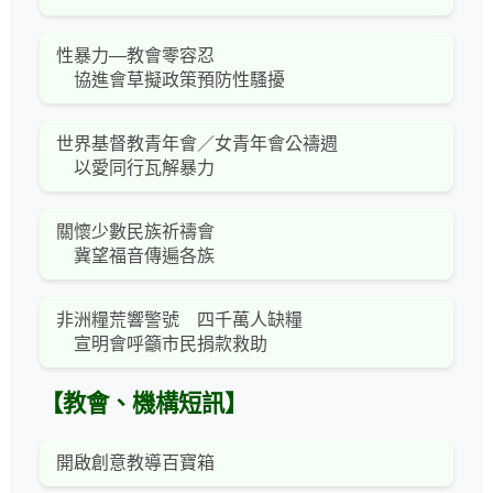
性暴力—教會零容忍
協進會草擬政策預防性騷擾
世界基督教青年會／女青年會公禱週
以愛同行瓦解暴力
關懷少數民族祈禱會
冀望福音傳遍各族
非洲糧荒響警號 四千萬人缺糧
宣明會呼籲市民捐款救助
【教會、機構短訊】
開啟創意教導百寶箱