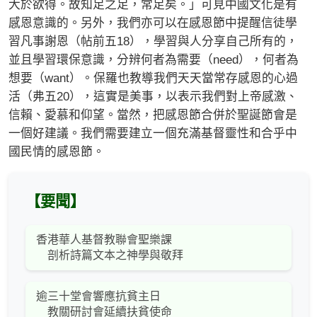
大於欲得。故知足之足，常足矣。」可見中國文化是有
感恩意識的。另外，我們亦可以在感恩節中提醒信徒學
習凡事謝恩（帖前五18），學習與人分享自己所有的，
並且學習環保意識，分辨何者為需要（need），何者為
想要（want）。保羅也教導我們天天當常存感恩的心過
活（弗五20），這實是美事，以表示我們對上帝感激、
信賴、愛慕和仰望。當然，把感恩節合併於聖誕節會是
一個好建議。我們需要建立一個充滿基督靈性和合乎中
國民情的感恩節。
【要聞】
香港華人基督教聯會聖樂課
剖析詩篇文本之神學與敬拜
逾三十堂會響應抗貧主日
教關研討會延續扶貧使命