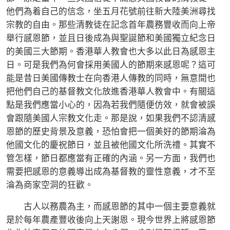
他們為着自己的信念，坐五月花號前往新大陸美洲尋找
宗教的自由。那些清教徒在記念首年農務豐收而向上帝
舉行感恩節，並且日後成為與聖誕節和美國獨立紀念日
的美國三大節期。香港華人教會也大多以此日為感恩主
日。可是我們為何會採用美國人的節期來感恩呢？這可
能是昔日美國傳教士在向香港人傳教的同時，無意間也
把他們自己的基督教文化放進香港華人教會中。有關這
點是我們應當小心的，因為若我們隨便仿效，就會被誤
會跟隨美國人宗教文化走。那是說，如果我們不認清感
恩節的歷史背景及意義，恐怕會把一個美好的節期淪為
他國文化的慶祝節日，並且被他國文化所洗禮。其實不
管怎樣，節日都應當有正確的內涵。另一方面，我們也
需要把感恩的意義導出成為基督教的靈性意義，才不至
淪為商家空洞的狂歡。
古人以務農為主，而感恩節的其中一個主要意義就
是於每年農產豐收後向上天謝恩。現今世界上將感恩節