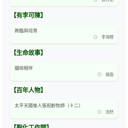
【有李可陳】
將臨與培育
◎ 李鴻標
【生命故事】
貓咪相伴
◎ 揚眉
【百年人物】
太平天國後人張祝齡牧師（十二）
◎ 浩然
【聖化工作間】