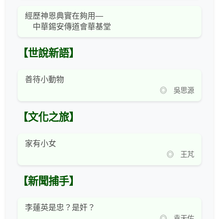
經歷神恩典實在夠用—
中華錫安傳道會華基堂
【世說新語】
善待小動物
◎ 吳思源
【文化之旅】
家有小女
◎ 王芃
【新聞捕手】
李蓮英是忠？是奸？
◎ 袁天佑