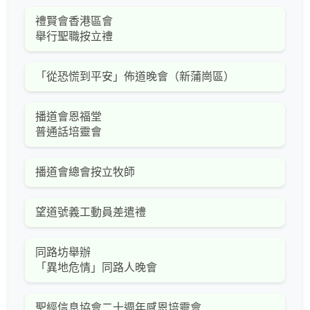
禮賢會香港區會
舉行聖職按立禮
「從恐慌到平安」佈道晚會（新蒲崗區）
播道會恩福堂
普通話培靈會
播道會總會按立牧師
望道號義工動員差遣禮
同路坊舉辦
「異地危情」同路人晚會
聖經信息協會二十週年感恩培靈會