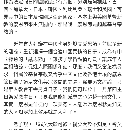
作為法定假日的國家最少有八個，分別是阿根廷、巴
西、加拿大、日本、韓國、利比利亞、瑞士和美國。可
見其中的日本及韓國是亞洲國家，基本上與美國基督新
教的感恩節來由無關的。那是說，感恩節是超越基督宗
教的。
近年有人建議在中國也另外設立感恩節，並賦予新
的涵義，重新選擇一個合適中國民情的日子，成為有中
國特色的「感恩節」，讓孩子學習親情可貴，讓成年人
互相體諒，促進人際關係和諧。那麼，我們又當怎樣尋
求一個屬於基督宗教又合乎中國文化及香港土壤的感恩
節日期？這是文化與宗教間的問題，需要另文討論。只
是華人教會不需另覓日子，我們仍可以於十一月第四主
日為感恩主日，只要我們能把感恩之心超越一國文化。
其實，感恩是信徒的一項美德。人能常常感恩就是知足
的人。知足加上敬虔就是大利了。
老子說，「罪莫大於可欲，禍莫大於不知足，咎莫