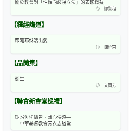
關於教會對「性傾向歧視立法」的表態釋疑
◎ 鄒賢程
【釋經講道】
跟隨耶穌活出愛
◎ 陳曉東
【品蘭集】
衞生
◎ 文蘭芳
【聯會新會堂巡禮】
期盼恆切禱告、熱心傳道—
中華基督教會青衣志道堂