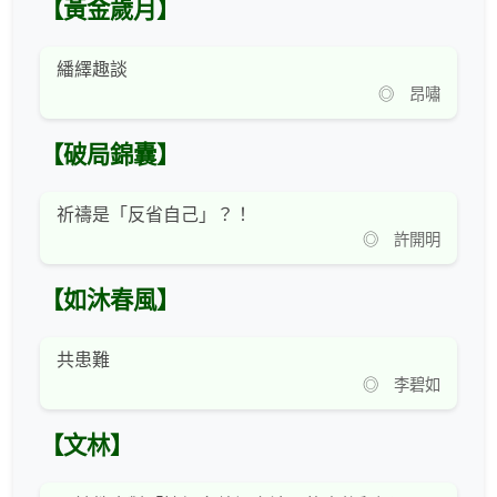
【黃金歲月】
繙繹趣談
◎ 昂嘯
【破局錦囊】
祈禱是「反省自己」？！
◎ 許開明
【如沐春風】
共患難
◎ 李碧如
【文林】