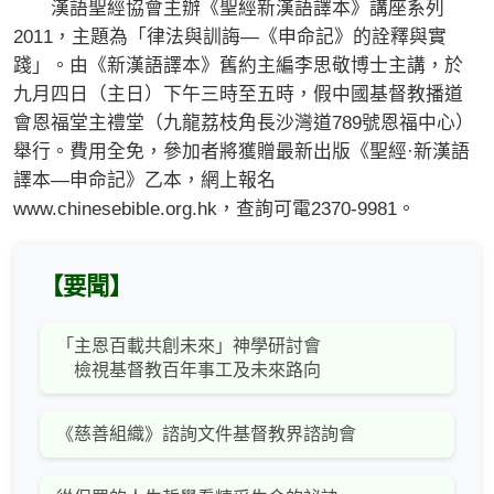
漢語聖經協會主辦《聖經新漢語譯本》講座系列
2011，主題為「律法與訓誨—《申命記》的詮釋與實
踐」。由《新漢語譯本》舊約主編李思敬博士主講，於
九月四日（主日）下午三時至五時，假中國基督教播道
會恩福堂主禮堂（九龍荔枝角長沙灣道789號恩福中心）
舉行。費用全免，參加者將獲贈最新出版《聖經·新漢語
譯本—申命記》乙本，網上報名
www.chinesebible.org.hk，查詢可電2370-9981。
【要聞】
「主恩百載共創未來」神學研討會
檢視基督教百年事工及未來路向
《慈善組織》諮詢文件基督教界諮詢會