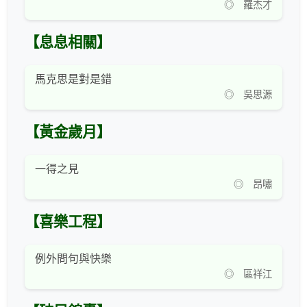
◎ 羅杰才
【息息相關】
馬克思是對是錯
◎ 吳思源
【黃金歲月】
一得之見
◎ 昂嘯
【喜樂工程】
例外問句與快樂
◎ 區祥江