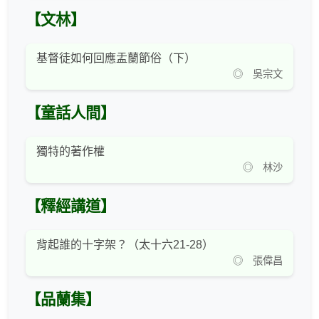
【文林】
基督徒如何回應盂蘭節俗（下）
◎ 吳宗文
【童話人間】
獨特的著作權
◎ 林沙
【釋經講道】
背起誰的十字架？（太十六21-28）
◎ 張偉昌
【品蘭集】