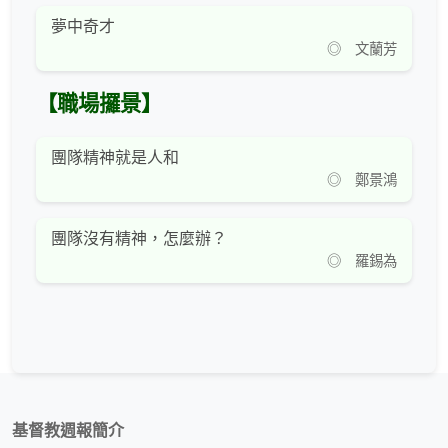
夢中奇才
◎ 文蘭芳
【職場攞景】
團隊精神就是人和
◎ 鄭景鴻
團隊沒有精神，怎麼辦？
◎ 羅錫為
基督教週報簡介