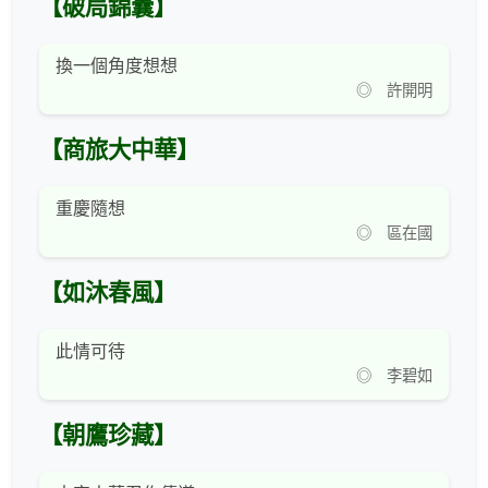
【破局錦囊】
換一個角度想想
◎ 許開明
【商旅大中華】
重慶隨想
◎ 區在國
【如沐春風】
此情可待
◎ 李碧如
【朝鷹珍藏】