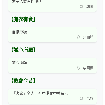
太空人蒙召作傳道
◎ 朝鷹
【有衣有食】
自慚形穢
◎ 余和靜
【誠心所願】
誠心所願
◎ 李國權
【教會今昔】
「客家」名人—有香港羅香林長老
◎ 浩然