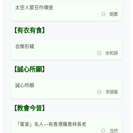
太空人蒙召作傳道
◎ 朝鷹
【有衣有食】
自慚形穢
◎ 余和靜
【誠心所願】
誠心所願
◎ 李國權
【教會今昔】
「客家」名人—有香港羅香林長老
◎ 浩然