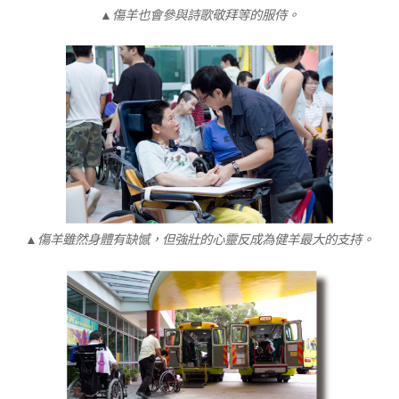
▲傷羊也會參與詩歌敬拜等的服侍。
▲傷羊雖然身體有缺憾，但強壯的心靈反成為健羊最大的支持。