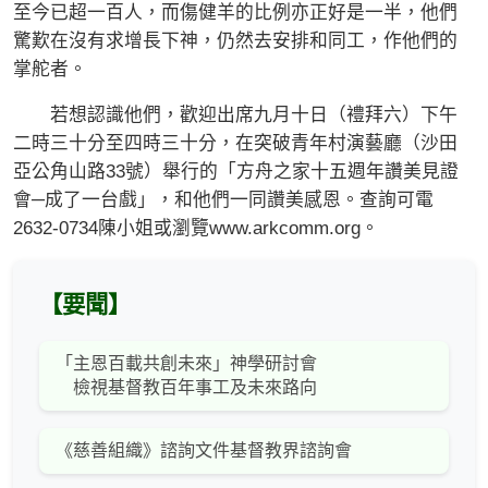
至今已超一百人，而傷健羊的比例亦正好是一半，他們
驚歎在沒有求增長下神，仍然去安排和同工，作他們的
掌舵者。
若想認識他們，歡迎出席九月十日（禮拜六）下午
二時三十分至四時三十分，在突破青年村演藝廳（沙田
亞公角山路33號）舉行的「方舟之家十五週年讚美見證
會─成了一台戲」，和他們一同讚美感恩。查詢可電
2632-0734陳小姐或瀏覽www.arkcomm.org。
【要聞】
「主恩百載共創未來」神學研討會
檢視基督教百年事工及未來路向
《慈善組織》諮詢文件基督教界諮詢會