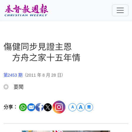
跳至主要內容
傷健同步見證主恩
方舟之家十五年情
第2453 期
（2011 年 8 月 28 日）
◎ 要聞
A
分享：
A
簡