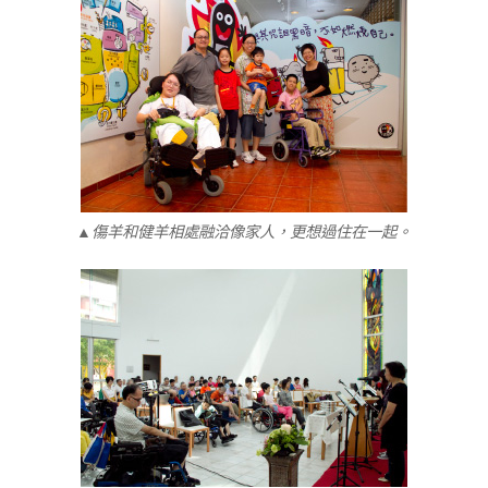
▲傷羊和健羊相處融洽像家人，更想過住在一起。