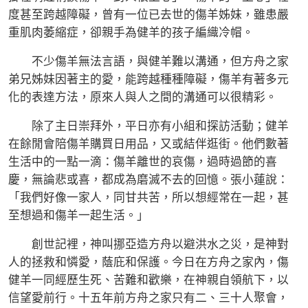
度甚至跨越障礙，曾有一位已去世的傷羊姊妹，雖患嚴
重肌肉萎縮症，卻親手為健羊的孩子編織冷帽。
不少傷羊無法言語，與健羊難以溝通，但方舟之家
弟兄姊妹因著主的愛，能跨越種種障礙，傷羊有著多元
化的表達方法，原來人與人之間的溝通可以很精彩。
除了主日崇拜外，平日亦有小組和探訪活動；健羊
在餘閒會陪傷羊購買日用品，又或結伴逛街。他們數著
生活中的一點一滴：傷羊離世的哀傷，過時過節的喜
慶，無論悲或喜，都成為磨滅不去的回憶。張小蓮說：
「我們好像一家人，同甘共苦，所以想經常在一起，甚
至想過和傷羊一起生活。」
創世記裡，神叫挪亞造方舟以避洪水之災，是神對
人的拯救和憐愛，蔭庇和保護。今日在方舟之家內，傷
健羊一同經歷生死、苦難和歡樂，在神親自領航下，以
信望愛前行。十五年前方舟之家只有二、三十人聚會，