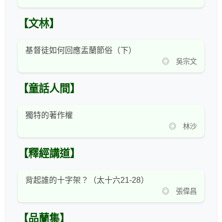
【文林】
基督徒如何回應盂蘭節俗（下）
◎ 吳宗文
【童話人間】
獨特的著作權
◎ 林沙
【釋經講道】
背起誰的十字架？（太十六21-28）
◎ 張偉昌
【品蘭集】