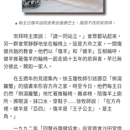
▲每主日傷羊由院舍乘坐復康巴士，風雨不改到來崇拜。
崇拜時主席說：「請一同站立。」會眾都站起來，
另一群會眾靜靜地坐在輪椅上。這是方舟之家，一間傷
健共融的教會。他們以「傷羊」和「健羊」互相稱呼，
健羊推著傷羊的輪椅一起走過十五年的悲與喜，早已無
分彼此，親如一家人。
在五週年的見證集內，徐玉瓊牧師引述挪亞「倒瀉
籮蟹」的插畫來形容方舟之家。時至今日，他們每主日
仍然「倒瀉籮蟹」地忙著推輪椅、搬桌椅、陪傷羊上廁
所、擦眼淚、抹口水、穿鞋子......徐牧師說：「在方舟
裡，健羊是『亞四』，傷羊是『王子公主』，是主
角。」
一九九二年「回聲谷傷健協會」向宣道會沙田堂借