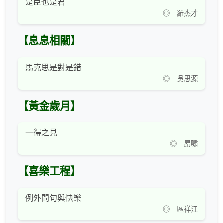
是臣也是君
◎ 羅杰才
【息息相關】
馬克思是對是錯
◎ 吳思源
【黃金歲月】
一得之見
◎ 昂嘯
【喜樂工程】
例外問句與快樂
◎ 區祥江