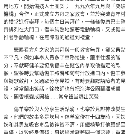
用地方，開始傷殘人士團契；一九九六年九月與「突破
機構」合作，正式成立方舟之家教會，並於突破青年村
的禮堂進行崇拜。每個主日崇拜前，一輛輛復康巴士整
齊排列在大門口，傷羊純熟地駕著電動輪椅，又或健羊
推著手動輪椅，在無障礙的通道到禮堂。
驟眼看方舟之家的崇拜與一般教會無異，卻又帶點
不平凡，例如事奉人員多了車務接送，跟車往返的職
分；奉獻時健羊要協助傷羊在錢包內拿取他指定的款
額，聖餐時要幫助傷羊將餅和葡萄汁放進口內。傷羊參
與詩歌敬拜，又踴躍分享見證，有時要翻譯語障者的見
證，常常鬧出笑話。徐牧師也曾把海洋公園翻譯成醫
院、開香檳變成開槍......常令禮堂爆出笑聲。
傷羊樂於與人分享生活點滴，也樂於見證神改變生
命，他們的故事多是坎坷。傷羊家俊在十四歲時，因姊
姊和其男友吸食毒品後神智不清，用鐵椅擊打他頭部至
重傷，以致終身傷殘；事後經常發著同一個惡夢，重演