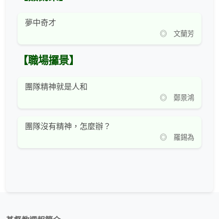
夢中奇才
◎ 文蘭芳
【職場攞景】
團隊精神就是人和
◎ 鄭景鴻
團隊沒有精神，怎麼辦？
◎ 羅錫為