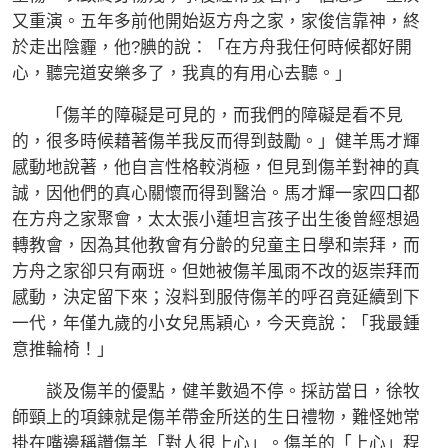
又重演。五年多前他開始返方舟之家，家俊信靠神，終
於走出陰霾，他?腆的說：「在方舟我任何時候都好開
心，聽完道安樂多了，我真的有用心去聽。」
「傷羊的障礙是可見的，而我們的障礙是看不見
的，很多時候藉著傷羊我反而得到鼓勵。」健羊馬才輝
感動地說著，他自言性格較消極，但見到傷羊對神的真
誠，因他們的真心關懷而得到醫治。馬才輝一家四口都
在方舟之家聚會，太太張小蓮坦言孩子出生後曾經想過
轉教會，因為其他教會有分齡的兒童主日學和崇拜，而
方舟之家卻只有兩班。但她被傷羊風雨不改的返崇拜而
感動，決定留下來；沒料到服侍傷羊的呼召竟延續到下
一代，年僅九歲的小女兒馬穎心，今天竟說：「我最鍾
意推輪椅！」
談及傷羊的優點，健羊數過不停。採訪當日，徐牧
師頸上的項鍊就是傷羊帶金所送的生日禮物，難怪她常
掛在嘴邊稱讚傷羊「對人很上心」。傷羊的「上心」程