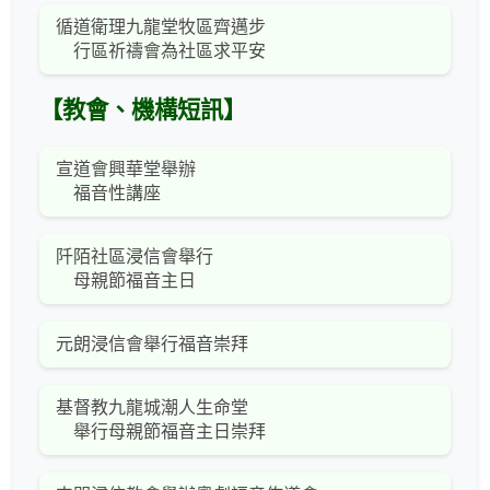
循道衛理九龍堂牧區齊邁步
行區祈禱會為社區求平安
【教會、機構短訊】
宣道會興華堂舉辦
福音性講座
阡陌社區浸信會舉行
母親節福音主日
元朗浸信會舉行福音崇拜
基督教九龍城潮人生命堂
舉行母親節福音主日崇拜