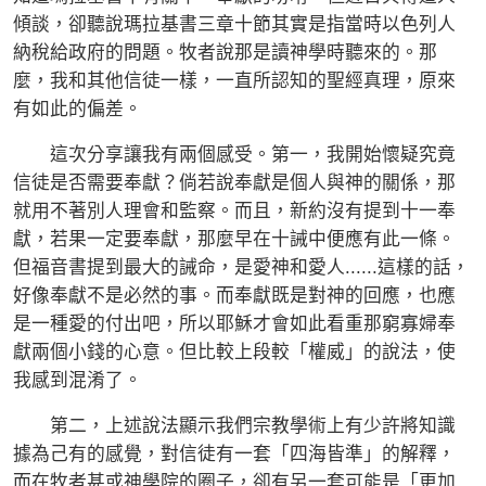
傾談，卻聽說瑪拉基書三章十節其實是指當時以色列人
納稅給政府的問題。牧者說那是讀神學時聽來的。那
麼，我和其他信徒一樣，一直所認知的聖經真理，原來
有如此的偏差。
這次分享讓我有兩個感受。第一，我開始懷疑究竟
信徒是否需要奉獻？倘若說奉獻是個人與神的關係，那
就用不著別人理會和監察。而且，新約沒有提到十一奉
獻，若果一定要奉獻，那麼早在十誡中便應有此一條。
但福音書提到最大的誡命，是愛神和愛人......這樣的話，
好像奉獻不是必然的事。而奉獻既是對神的回應，也應
是一種愛的付出吧，所以耶穌才會如此看重那窮寡婦奉
獻兩個小錢的心意。但比較上段較「權威」的說法，使
我感到混淆了。
第二，上述說法顯示我們宗教學術上有少許將知識
據為己有的感覺，對信徒有一套「四海皆準」的解釋，
而在牧者甚或神學院的圈子，卻有另一套可能是「更加