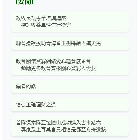
【要聞】
教牧長執專業培訓講座
探討牧養異性信徒操守
聯會撥款援助青海省玉樹縣結古鎮災民
教會關懷貧窮網絡愛心糧倉感恩會
勉勵更多教會齊來關心貧窮人需要
編者的話
信徒正確理財之道
首隊探索隊亞拉臘山成功進入古木結構
專家及土耳其官員相信是挪亞方舟遺骸