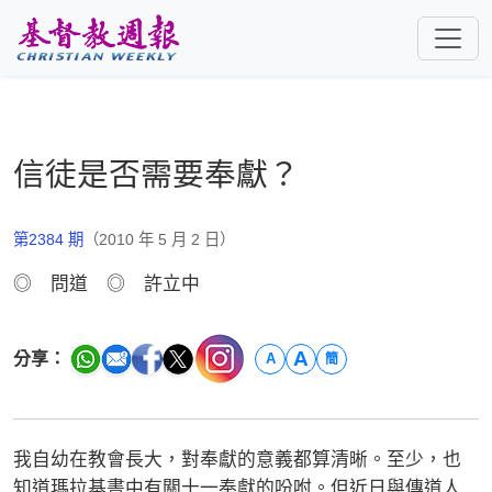
跳至主要內容
信徒是否需要奉獻？
第2384 期
（2010 年 5 月 2 日）
◎ 問道 ◎ 許立中
A
分享：
A
簡
我自幼在教會長大，對奉獻的意義都算清晰。至少，也
知道瑪拉基書中有關十一奉獻的吩咐。但近日與傳道人