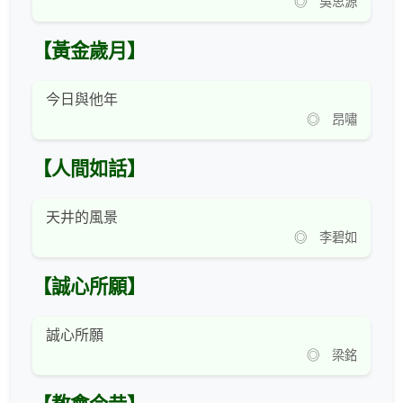
◎ 吳思源
【黃金歲月】
今日與他年
◎ 昂嘯
【人間如話】
天井的風景
◎ 李碧如
【誠心所願】
誠心所願
◎ 梁銘