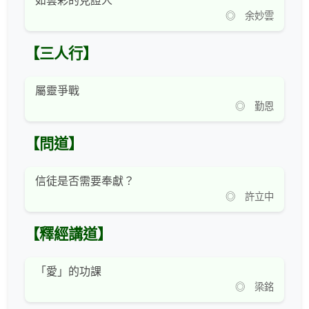
如雲彩的見證人
◎ 余妙雲
【三人行】
屬靈爭戰
◎ 勤恩
【問道】
信徒是否需要奉獻？
◎ 許立中
【釋經講道】
「愛」的功課
◎ 梁銘