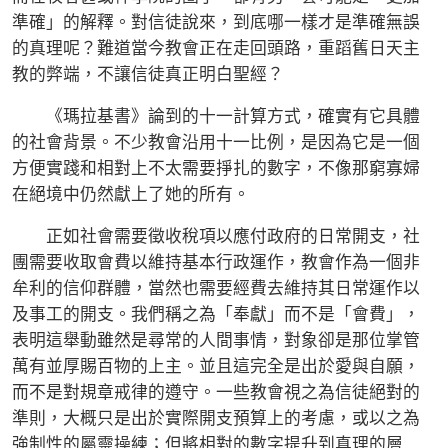
準確」的解釋。對信徒說來，到底哪一樣才是準確無誤
的真理呢？難道當今教會正在走回頭路，重蹈舊日天主
教的弊端，不讓信徒真正明白聖經？
《瑪拉基書》論到的十一計算方式，確實有它具體
的社會背景。不少教會沿用十一比例，是因為它是一個
方便實踐和相對上不太需要掙扎的數字，不像那窮寡婦
在絕境中仍然獻上了她的所有。
正如社會需要徵收稅項以應付政府的日常開支，社
團需要收取會費以維持基本行政運作，教會作為一個非
牟利的信仰群體，當然也需要經費去維持其日常運作以
及事工的開支。我們稱之為「奉獻」而不是「會費」，
表明這舉動雖然是尋常的人間事情，對象卻是那位掌管
萬有並厚賜百物的上主。並且這完全是出於愛與自願，
而不是對規章戒律的遵守。一些教會視之為信徒絕對的
準則，大概只是出於實際開支預算上的考慮，或以之為
強制性的屬靈操練；但將相對的數字提升到真理的層