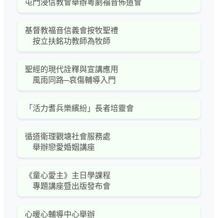
屯門浸信教會舉辦粵劇福音佈道會
基督教福音信義會按牧聖禮
按立扶銘功教師為牧師
聖經的現代詮釋與宣講應用
風雨同路─哀傷輔導入門
「活力耆兵樂繽紛」長者培靈會
循道衛理觀塘社會服務處
舉辦戀愛婚姻講座
《童心愛主》主日學課程
專題講座暨出版發布會
心暖心輔導中心舉辦