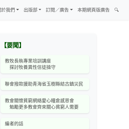
關於我們
出版部
訂閱／廣告
本期網頁版廣告
🔍
【要聞】
教牧長執專業培訓講座
探討牧養異性信徒操守
聯會撥款援助青海省玉樹縣結古鎮災民
教會關懷貧窮網絡愛心糧倉感恩會
勉勵更多教會齊來關心貧窮人需要
編者的話