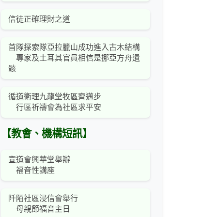
信徒正確理財之道
首隊探索隊亞拉臘山成功進入古木結構
專家及土耳其官員相信是挪亞方舟遺
骸
循道衛理九龍堂牧區齊邁步
行區祈禱會為社區求平安
【教會、機構短訊】
宣道會興華堂舉辦
福音性講座
阡陌社區浸信會舉行
母親節福音主日