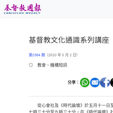
跳至主要內容
基督教文化通識系列講座
第2384 期
（2010 年 5 月 2 日）
◎ 教會、機構短訊
分享：
從心會社及《時代論壇》於五月十一日至
七時三十分至九時三十分，在《時代論壇》社