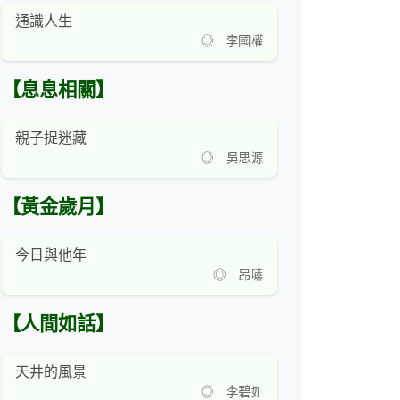
通識人生
◎ 李國權
【息息相關】
親子捉迷藏
◎ 吳思源
【黃金歲月】
今日與他年
◎ 昂嘯
【人間如話】
天井的風景
◎ 李碧如