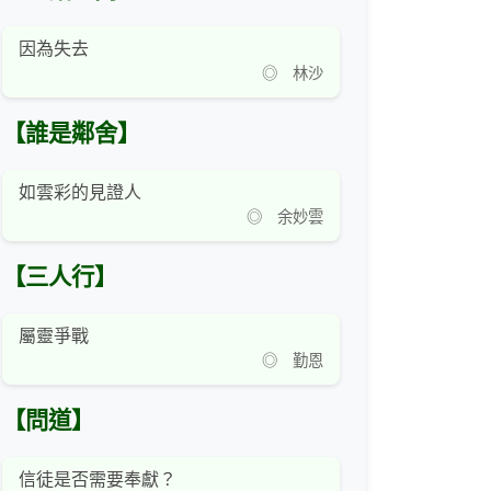
因為失去
◎ 林沙
【誰是鄰舍】
如雲彩的見證人
◎ 余妙雲
【三人行】
屬靈爭戰
◎ 勤恩
【問道】
信徒是否需要奉獻？