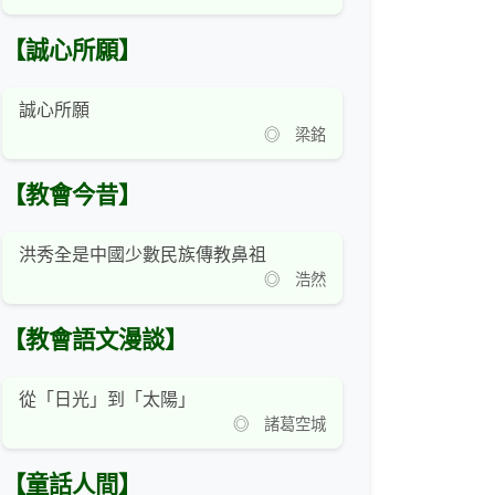
【誠心所願】
誠心所願
◎ 梁銘
【教會今昔】
洪秀全是中國少數民族傳教鼻祖
◎ 浩然
【教會語文漫談】
從「日光」到「太陽」
◎ 諸葛空城
【童話人間】