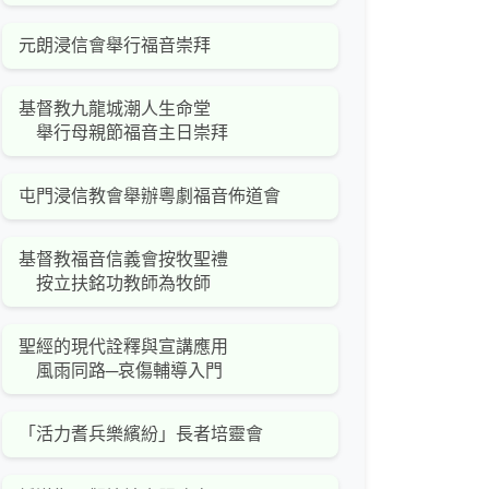
元朗浸信會舉行福音崇拜
基督教九龍城潮人生命堂
舉行母親節福音主日崇拜
屯門浸信教會舉辦粵劇福音佈道會
基督教福音信義會按牧聖禮
按立扶銘功教師為牧師
聖經的現代詮釋與宣講應用
風雨同路─哀傷輔導入門
「活力耆兵樂繽紛」長者培靈會