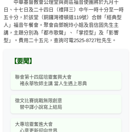
中華基督教會公理堂與商區福音使團將於九月十
日、十七日及二十四日（禮拜三）中午一時十分至一時
五十分，於該堂（銅鑼灣禮頓道119號）合辦「經典型
人」福音午餐會。聚會由鄧婉玲小姐及翁信固先生主
講，主題分別為「都市歌聲」、「掌控型」及「影響
型」。費用二十五元，查詢可電2525-8727杜先生。
【要聞】
聯會第十四屆培靈奮興大會
褚永華牧師主講 當人生遇上恩典
徵文比賽挑戰無限創意
替中譯小說寫上結局
大專培靈奮進大會
心意更新迎向世界