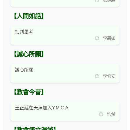
◎ 彭錦威
【人間如話】
批判思考
◎ 李碧如
【誠心所願】
誠心所願
◎ 李仰安
【教會今昔】
王正廷在天津加入Y.M.C.A.
◎ 浩然