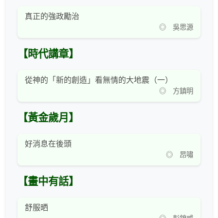
真正的強政勵治
◎ 吳思源
【時代講章】
從神的「新的創造」看無情的大地震（一）
◎ 方鎮明
【黃金歲月】
好消息在後頭
◎ 昂嘯
【畫中有話】
舒服晒