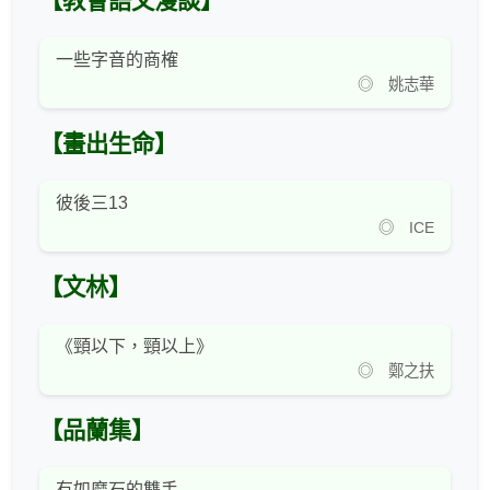
【教會語文漫談】
一些字音的商榷
◎ 姚志華
【畫出生命】
彼後三13
◎ ICE
【文林】
《頸以下，頸以上》
◎ 鄭之扶
【品蘭集】
有如磨石的雙手