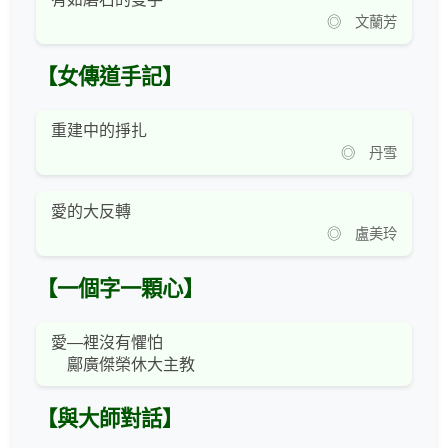
◎ 文蘭芳
【女傳道手記】
重建中的掙扎
◎ 丹雪
愛的大反轉
◎ 盧美玲
【一個字一顆心】
愛—裡沒有懼怕
鄺廣傑榮休大主教
【與大師對話】