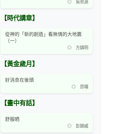
◎ 吳思源
【時代講章】
從神的「新的創造」看無情的大地震
（一）
◎ 方鎮明
【黃金歲月】
好消息在後頭
◎ 昂嘯
【畫中有話】
舒服晒
◎ 彭錦威