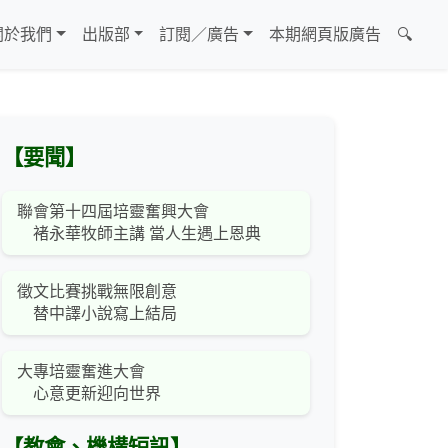
關於我們
出版部
訂閱／廣告
本期網頁版廣告
🔍
【要聞】
聯會第十四屆培靈奮興大會
褚永華牧師主講 當人生遇上恩典
徵文比賽挑戰無限創意
替中譯小說寫上結局
大專培靈奮進大會
心意更新迎向世界