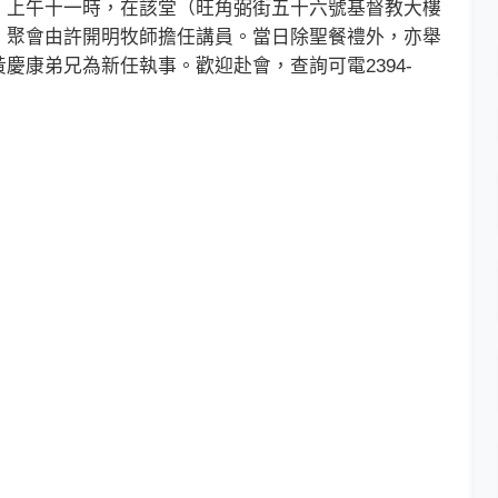
上午十一時，在該堂（旺角弼街五十六號基督教大樓
。聚會由許開明牧師擔任講員。當日除聖餐禮外，亦舉
慶康弟兄為新任執事。歡迎赴會，查詢可電2394-