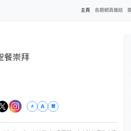
主頁
各期網頁連結
聖餐崇拜
A
簡
A