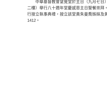
中華基督教會望覺堂於主日（九月七日）
二樓）舉行八十週年堂慶感恩主日聖餐崇拜
行按立執事典禮，按立該堂黃朱曼喬姊妹及黃
1412。