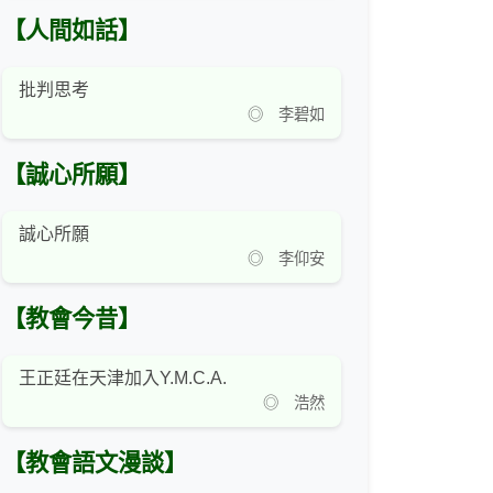
【人間如話】
批判思考
◎ 李碧如
【誠心所願】
誠心所願
◎ 李仰安
【教會今昔】
王正廷在天津加入Y.M.C.A.
◎ 浩然
【教會語文漫談】