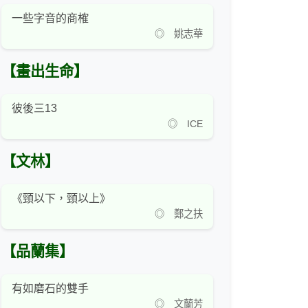
一些字音的商榷
◎ 姚志華
【畫出生命】
彼後三13
◎ ICE
【文林】
《頸以下，頸以上》
◎ 鄭之扶
【品蘭集】
有如磨石的雙手
◎ 文蘭芳