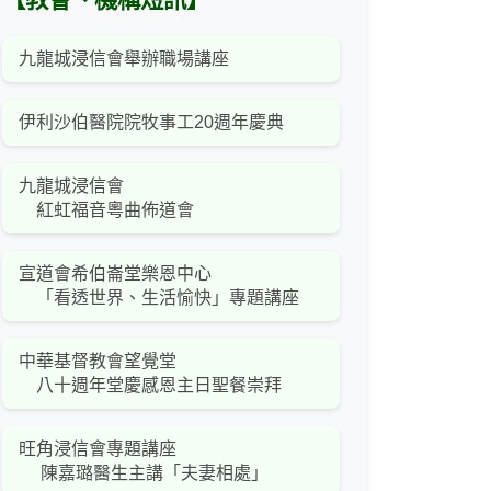
【教會、機構短訊】
九龍城浸信會舉辦職場講座
伊利沙伯醫院院牧事工20週年慶典
九龍城浸信會
紅虹福音粵曲佈道會
宣道會希伯崙堂樂恩中心
「看透世界、生活愉快」專題講座
中華基督教會望覺堂
八十週年堂慶感恩主日聖餐崇拜
旺角浸信會專題講座
陳嘉璐醫生主講「夫妻相處」