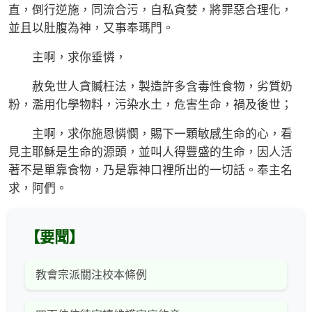
直，倒行逆施，同流合污，自私貪婪，將罪惡合理化，
並且以肚腹為神，又事奉瑪門。
主啊，求你垂憐，
赦免世人貪贓枉法，製造許多含毒性食物，劣質奶
粉，濫用化學物料，污染水土，危害生命，禍及後世；
主啊，求你施恩憐憫，賜下一顆敏感生命的心，看
見主耶穌是生命的源頭，並叫人得豐盛的生命，因人活
著不是單靠食物，乃是靠神口裡所出的一切話。奉主名
求，阿們。
【要聞】
教會宗派關注校本條例