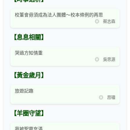
校董會毋須成為法人團體～校本條例的再思
◎ 蔡志森
【息息相關】
哭過方知情重
◎ 吳思源
【黃金歲月】
旅遊記趣
◎ 昂嘯
【羊圈守望】
我被聖靈充滿