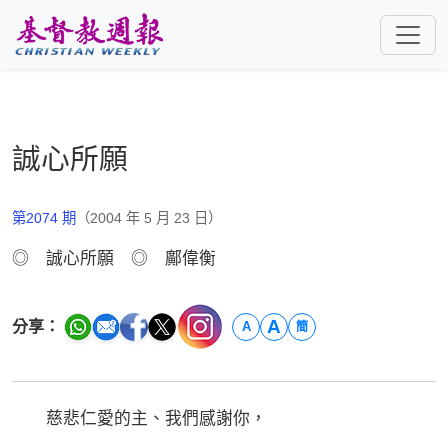
跳至主要內容
誠心所願
第2074 期
（2004 年 5 月 23 日）
◎ 誠心所願 ◎ 鄺偉衡
A
分享：
A
簡
慈悲仁愛的主、我們感謝你，