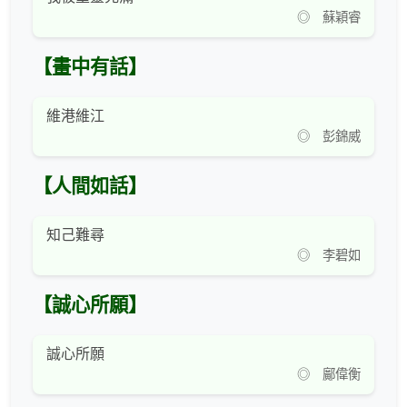
◎ 蘇穎睿
【畫中有話】
維港維江
◎ 彭錦威
【人間如話】
知己難尋
◎ 李碧如
【誠心所願】
誠心所願
◎ 鄺偉衡