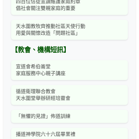
四百位信徒宣讀維護家庭約章
倡社會關注雙親家庭的重要
天水圍教牧齊推動社區天使行動
用愛與關懷改造「問題社區」
【教會、機構短訊】
宣道會希伯崙堂
家庭服務中心親子講座
循道衛理聯合教會
天水圍堂舉辦研經培靈會
「無懼的見證」佈道訓練
播道神學院六十六屆畢業禮