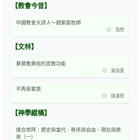
【教會今昔】
中國教會大詩人～趙紫宸牧師
◎ 浩然
【文林】
基督教美術的宣教功能
◎ 吳加里
不再是客旅
◎ 陸漢思
【神學縱橫】
揉合崇拜：歷史與當代、秩序與自由、現在與將
來（一）