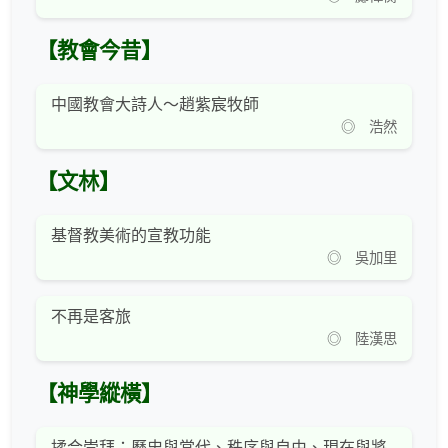
【教會今昔】
中國教會大詩人～趙紫宸牧師
◎ 浩然
【文林】
基督教美術的宣教功能
◎ 吳加里
不再是客旅
◎ 陸漢思
【神學縱橫】
揉合崇拜：歷史與當代、秩序與自由、現在與將