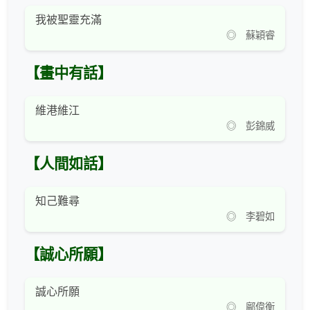
我被聖靈充滿
◎ 蘇穎睿
【畫中有話】
維港維江
◎ 彭錦威
【人間如話】
知己難尋
◎ 李碧如
【誠心所願】
誠心所願
◎ 鄺偉衡