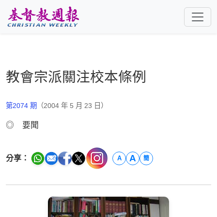
跳至主要內容
教會宗派關注校本條例
第2074 期
（2004 年 5 月 23 日）
◎ 要聞
A
分享：
A
簡