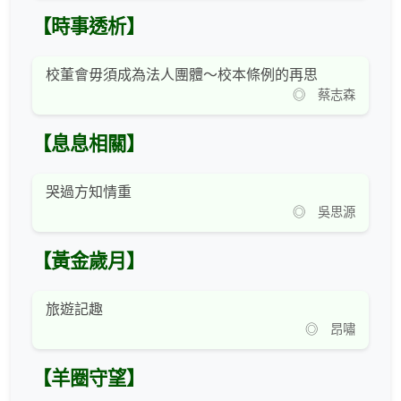
【時事透析】
校董會毋須成為法人團體～校本條例的再思
◎ 蔡志森
【息息相關】
哭過方知情重
◎ 吳思源
【黃金歲月】
旅遊記趣
◎ 昂嘯
【羊圈守望】