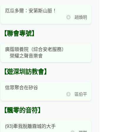
厄瓜多爾：安第斯山脈！
◎ 趙煥明
【聯會專號】
廣蔭頤養院（綜合安老服務）
榮耀之聲音樂會
【遊深圳訪教會】
信眾聚合在矽谷
◎ 區伯平
【飄零的音符】
(93)牽我脫離霧城的大手