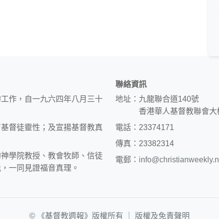
聯絡資訊
的工作，自一九六四年八月三十
地址：九龍聯合道140號
香港華人基督教聯會大
育基督徒靈性；及宣揚基督教真
電話：23374171
傳真：23382314
約神學院教授、教會牧師、信徒
電郵：
info@christianweekly.n
能，一同見證福音真理。
© 《基督教週報》版權所有 ｜
版權及免責聲明