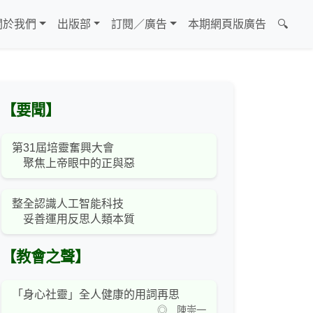
關於我們
出版部
訂閱／廣告
本期網頁版廣告
🔍
【要聞】
第31屆培靈奮興大會
聚焦上帝眼中的正與惡
整全認識人工智能科技
妥善運用反思人類本質
【教會之聲】
「身心社靈」全人健康的用詞再思
◎ 陳崇一