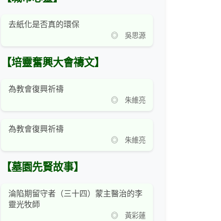
去紙化是否真的環保
◎ 吳思源
【培靈奮興大會禱文】
為教會復興祈禱
◎ 朱維亮
為教會復興祈禱
◎ 朱維亮
【墓園先賢故事】
淪陷期留守者（三十四）蒙主醫治的李
靈光牧師
◎ 黃彩蓮