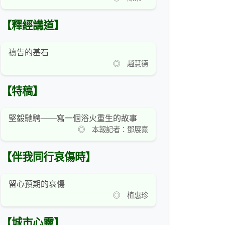
【釋經講道】
禱告的基石
◎ 趙慧德
【特稿】
堅毅馳騁——寫一個浴火重生的故事
◎ 本報記者：鄧展熹
【伴我同行哀傷時】
留心預期的哀傷
◎ 植惠珍
【城市心靈】