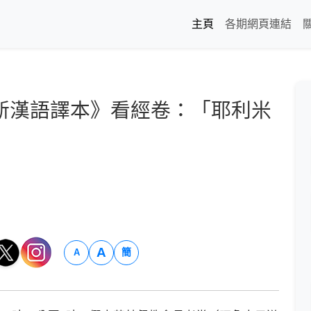
主頁
各期網頁連結
新漢語譯本》看經卷：「耶利米
A
簡
A