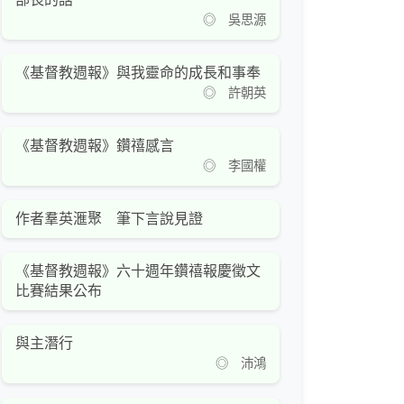
◎ 吳思源
《基督教週報》與我靈命的成長和事奉
◎ 許朝英
《基督教週報》鑽禧感言
◎ 李國權
作者羣英滙聚 筆下言說見證
《基督教週報》六十週年鑽禧報慶徵文
比賽結果公布
與主潛行
◎ 沛鴻