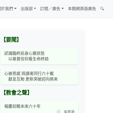
關於我們
出版部
訂閱／廣告
本期網頁版廣告
🔍
【要聞】
認識臨終前身心靈狀態
以基督信仰看生命終結
心被恩感 與讀者同行六十載
獻呈互勉 更新突破迎向將來
【教會之聲】
報慶前瞻未來六十年
◎ 吳思源