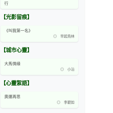
行
【光影留痕】
《叫我第一名》
◎ 早起鳥林
【城市心靈】
大馬情緣
◎ 小沿
【心靈絮語】
奧運再思
◎ 李碧如