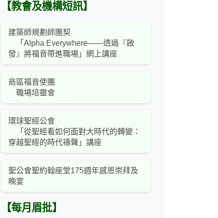
【教會及機構短訊】
建築師規劃師團契
「Alpha Everywhere——透過『啟
發』將福音帶進職場」網上講座
商區福音使團
職場培靈會
環球聖經公會
「從聖經看如何面對大時代的轉變：
穿越聖經的時代禱聲」講座
聖公會聖約翰座堂175週年感恩崇拜及
晚宴
【每月眉批】