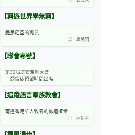
◎ 龔立人
【窮遊世界學無窮】
羅馬尼亞的孤兒
◎ 趙煥明
【聯會專號】
第30屆培靈奮興大會
籲信徒預留時間出席
【追蹤語言羣族教會】
南遷香港華人牧者的佈道植堂
◎ 區伯平
【靈風漫步】