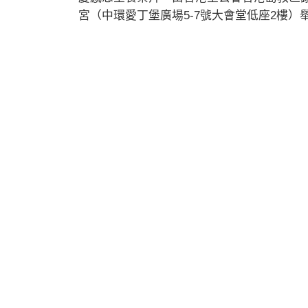
宮（中環愛丁堡廣場5-7號大會堂低座2樓）舉行