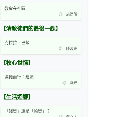
教會在社區
◎ 施德藩
【清教徒們的最後一課】
克拉拉．巴頓
◎ 陳曉東
【牧心世情】
遵祂而行：建造
◎ 陸輝
【生活迴響】
「殘奧」還是「帕奧」？