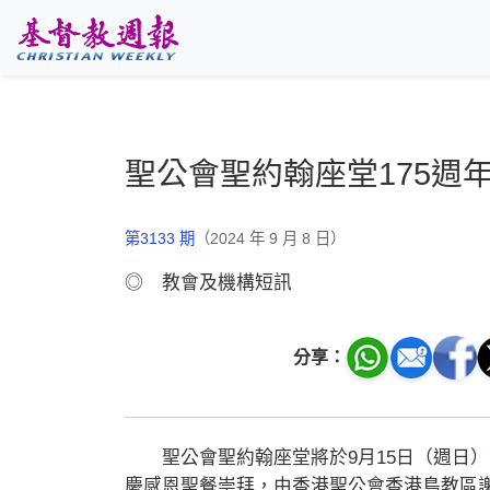
跳至主要內容
聖公會聖約翰座堂175週
第3133 期
（2024 年 9 月 8 日）
◎ 教會及機構短訊
分享：
聖公會聖約翰座堂將於9月15日（週日）下
慶感恩聖餐崇拜，由香港聖公會香港島教區謝