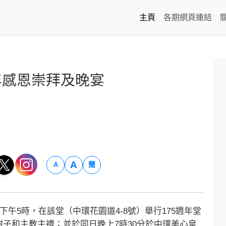
主頁
各期網頁連結
年感恩崇拜及晚宴
A
簡
A
午5時，在該堂（中環花園道4-8號）舉行175週年堂
子和主教主禮；並於同日晚上7時30分於中環美心皇