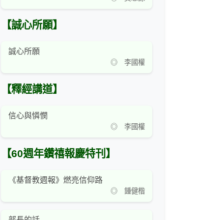
【誠心所願】
誠心所願
◎ 李國權
【釋經講道】
信心與憐憫
◎ 李國權
【60週年鑽禧報慶特刊】
《基督教週報》燃亮信仰路
◎ 鍾健楷
部長的話