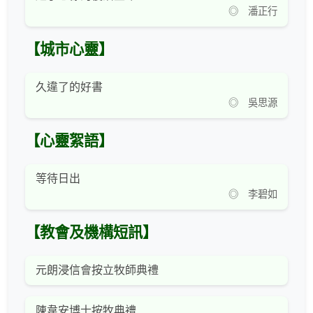
◎ 潘正行
【城市心靈】
久違了的好書
◎ 吳思源
【心靈絮語】
等待日出
◎ 李碧如
【教會及機構短訊】
元朗浸信會按立牧師典禮
陳韋安博士按牧典禮