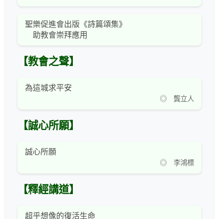
聖樂促進會出版《詩篇頌集》
助教會崇拜應用
【教會之聲】
為這城求平安
◎ 龔立人
【誠心所願】
誠心所願
◎ 李鴻標
【釋經講道】
超乎想像的復活生命