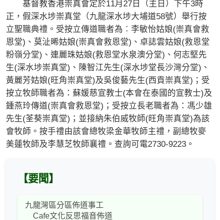
基督教香港崇真會定於11月27日（主日）下午3時
正，假深水埗崇真堂（九龍深水埗大埔道58號）舉行按
立聖職典禮。受按立傳道職者為︰李敏怡姑娘(崇真會救
恩堂)、莫沚晞姑娘(崇真會救恩堂)、卓誌雲姑娘(救恩堂
粉嶺分堂)、連麗珠姑娘(救恩堂水泉澳分堂)、何志堅先
生(深水埗崇真堂)、陳智江先生(深水埗堂長沙灣分堂)、
黃麗芳姑娘(旺角崇真堂)及吳俊藝先生(西貢崇真堂)；受
按立牧師職者為：蘇媛慈宣教士(本會在泰國的宣教士)及
鍾燕玲傳道(崇真會救恩堂)；受按立長老職者為：馮少雄
先生(荃葵崇真堂)；並接納朱伯威牧師(旺角崇真堂)為該
會牧師。按手禮由該會總牧梁金華牧師主禮，副總牧麥
美蓮牧師及李慧芝牧師襄禮。查詢可電2730-9223。
【要聞】
九龍灣區分區佈道事工
Cafe文化反思福音佈道