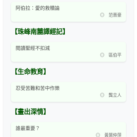
阿伯拉：愛的救贖論
◎ 范晋豪
【珠峰南麓譯經記】
閱讀聖經不扣減
◎ 區伯平
【生命教育】
忍受苦難和苦中作樂
◎ 龔立人
【畫出深情】
誰最重要？
◎ 黃葉仲萍