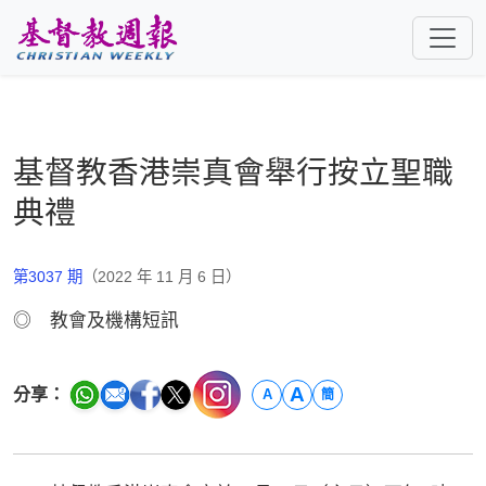
跳至主要內容
基督教香港崇真會舉行按立聖職
典禮
第3037 期
（2022 年 11 月 6 日）
◎ 教會及機構短訊
A
分享：
A
簡