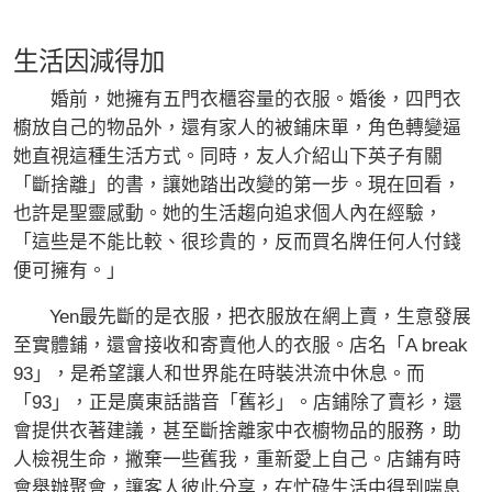
生活因減得加
婚前，她擁有五門衣櫃容量的衣服。婚後，四門衣
櫥放自己的物品外，還有家人的被鋪床單，角色轉變逼
她直視這種生活方式。同時，友人介紹山下英子有關
「斷捨離」的書，讓她踏出改變的第一步。現在回看，
也許是聖靈感動。她的生活趨向追求個人內在經驗，
「這些是不能比較、很珍貴的，反而買名牌任何人付錢
便可擁有。」
Yen最先斷的是衣服，把衣服放在網上賣，生意發展
至實體鋪，還會接收和寄賣他人的衣服。店名「A break
93」，是希望讓人和世界能在時裝洪流中休息。而
「93」，正是廣東話諧音「舊衫」。店鋪除了賣衫，還
會提供衣著建議，甚至斷捨離家中衣櫥物品的服務，助
人檢視生命，撇棄一些舊我，重新愛上自己。店鋪有時
會舉辦聚會，讓客人彼此分享，在忙碌生活中得到喘息