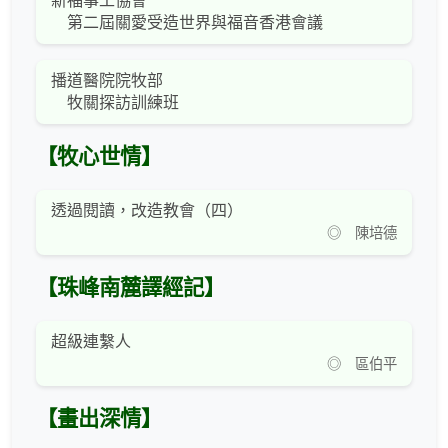
新福事工協會
第二屆關愛受造世界與福音香港會議
播道醫院院牧部
牧關探訪訓練班
【牧心世情】
透過閱讀，改造教會（四）
◎ 陳培德
【珠峰南麓譯經記】
超級連繫人
◎ 區伯平
【畫出深情】