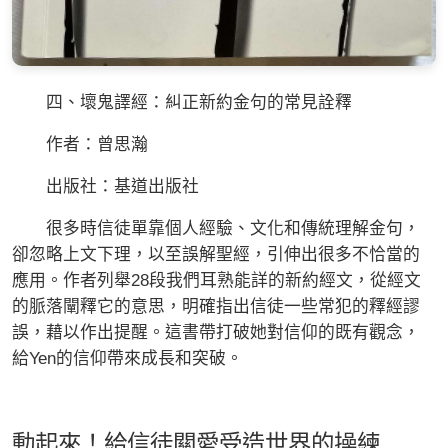
四、壞鬼譯經：糾正新約金句的常見詮釋
作者：曾思瀚
出版社：基道出版社
很多時信徒單靠個人經驗、文化和傳統理解金句，
卻忽略上文下理，以至誤解聖經，引伸出很多不恰當的
應用。作者列舉28段我們耳熟能詳的新約經文，從經文
的脈落闡釋它的意思，明確指出信徒一些常犯的釋經謬
誤，藉以作出提醒。這書帶打破她對信仰的既有觀念，
給Yen的信仰帶來成長和突破。
動起來！給信徒關愛受造世界的操練