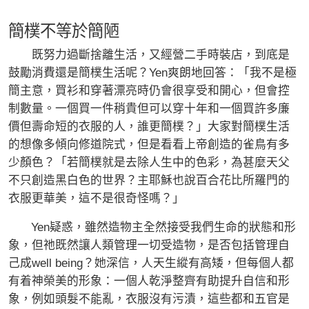
簡樸不等於簡陋
既努力過斷捨離生活，又經營二手時裝店，到底是
鼓勵消費還是簡樸生活呢？Yen爽朗地回答：「我不是極
簡主意，買衫和穿著漂亮時仍會很享受和開心，但會控
制數量。一個買一件稍貴但可以穿十年和一個買許多廉
價但壽命短的衣服的人，誰更簡樸？」大家對簡樸生活
的想像多傾向修道院式，但是看看上帝創造的雀鳥有多
少顏色？「若簡樸就是去除人生中的色彩，為甚麼天父
不只創造黑白色的世界？主耶穌也說百合花比所羅門的
衣服更華美，這不是很奇怪嗎？」
Yen疑惑，雖然造物主全然接受我們生命的狀態和形
象，但祂既然讓人類管理一切受造物，是否包括管理自
己成well being？她深信，人天生縱有高矮，但每個人都
有着神榮美的形象：一個人乾淨整齊有助提升自信和形
象，例如頭髮不能亂，衣服沒有污漬，這些都和五官是