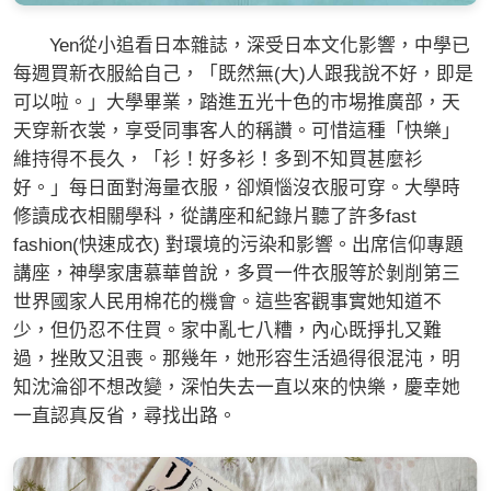
Yen從小追看日本雜誌，深受日本文化影響，中學已
每週買新衣服給自己，「既然無(大)人跟我說不好，即是
可以啦。」大學畢業，踏進五光十色的市埸推廣部，天
天穿新衣裳，享受同事客人的稱讚。可惜這種「快樂」
維持得不長久，「衫！好多衫！多到不知買甚麼衫
好。」每日面對海量衣服，卻煩惱沒衣服可穿。大學時
修讀成衣相關學科，從講座和紀錄片聽了許多fast
fashion(快速成衣) 對環境的污染和影響。出席信仰專題
講座，神學家唐慕華曾說，多買一件衣服等於剝削第三
世界國家人民用棉花的機會。這些客觀事實她知道不
少，但仍忍不住買。家中亂七八糟，內心既掙扎又難
過，挫敗又沮喪。那幾年，她形容生活過得很混沌，明
知沈淪卻不想改變，深怕失去一直以來的快樂，慶幸她
一直認真反省，尋找出路。