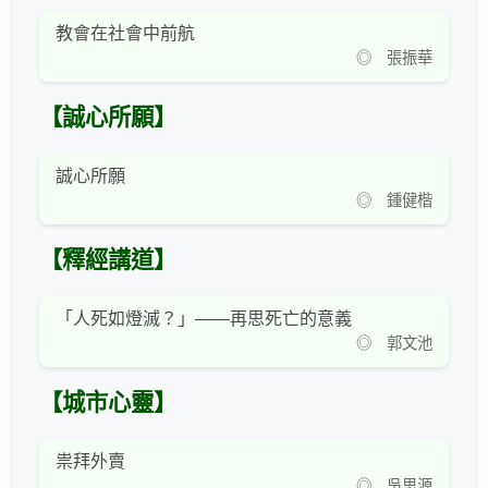
教會在社會中前航
◎ 張振華
【誠心所願】
誠心所願
◎ 鍾健楷
【釋經講道】
「人死如燈滅？」——再思死亡的意義
◎ 郭文池
【城市心靈】
祟拜外賣
◎ 吳思源