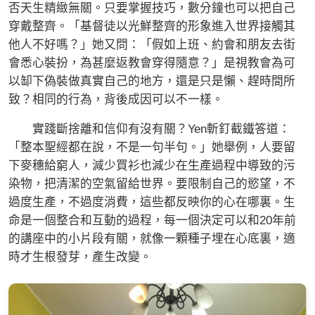
否天生精緻無關。只要掌握技巧，數分鐘也可以把自己
穿戴整齊。「基督徒以光鮮整齊的形象進入世界接觸其
他人不好嗎？」她又問：「假如上班、約會和朋友去街
會悉心裝扮，為甚麼返教會穿得隨意？」是視教會為可
以缷下偽裝做真實自己的地方，還是只是懶、趕時間所
致？相同的行為，背後成因可以不一樣。
實踐斷捨離和信仰有沒有關？Yen斬釘截鐵答道：
「整本聖經都在說，不是一句半句。」她舉例，人要留
下麥穗給窮人，減少買衫也減少在生產過程中導致的污
染物，把清潔的空氣留給世界。要限制自己的慾望，不
過度生產，不過度消費，這些都反映你的心在哪裏。生
命是一個整合和互動的過程，每一個決定可以和20年前
的講座中的小片段有關，就像一顆種子埋在心底裏，適
時才生根發芽，產生改變。