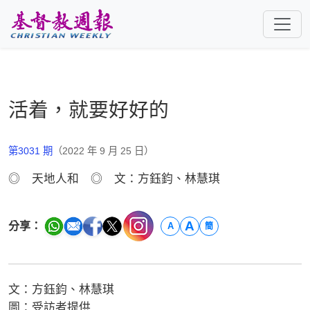
跳至主要內容
活着，就要好好的
第3031 期
（2022 年 9 月 25 日）
◎ 天地人和 ◎ 文：方鈺鈞、林慧琪
A
分享：
A
簡
文：方鈺鈞、林慧琪
圖：受訪者提供