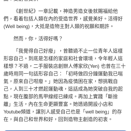
《創世紀》一章記載，神造男造女後就賜福給他
們，看着包括人類在內的受造世界，感覺美好。活得好
(Well being)，大抵是造物主對人類的祝願和期許。
然而，你，活得好嗎？
「我覺得自己好廢」，曾聽過不止一位青年人這樣
形容自己。到底是怎樣的家庭和社會環境，令年輕人這
樣想？不過，二手服裝店創辦人傅家欣(Yen) 也曾在三十
歲時用同一句話形容自己：「初時做四分鐘運動我已喘
氣，原來自己咁廢。」她因為疫情困在家，想挑戰自
己，人到三十才燃起運動魂，這話成為她突破自我的起
點，現在腹部的馬甲線經已練成。再加上實踐「斷捨
離」生活，內在生命更顯豐富。她透過開設小店和
Youtube頻道，讓別人感受自己也是「well being」的存
在，與自己和世界和好，回到造物主創造的初衷。