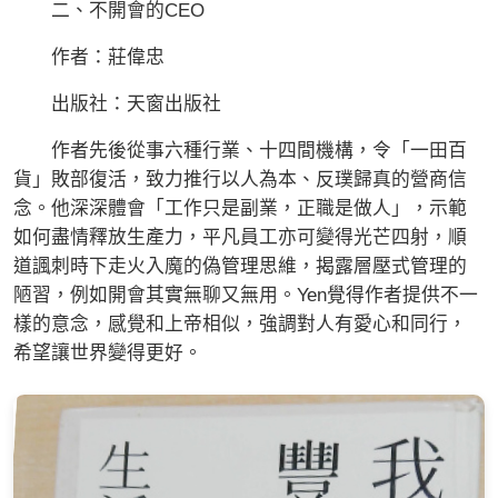
二、不開會的CEO
作者：莊偉忠
出版社：天窗出版社
作者先後從事六種行業、十四間機構，令「一田百
貨」敗部復活，致力推行以人為本、反璞歸真的營商信
念。他深深體會「工作只是副業，正職是做人」，示範
如何盡情釋放生產力，平凡員工亦可變得光芒四射，順
道諷刺時下走火入魔的偽管理思維，揭露層壓式管理的
陋習，例如開會其實無聊又無用。Yen覺得作者提供不一
樣的意念，感覺和上帝相似，強調對人有愛心和同行，
希望讓世界變得更好。