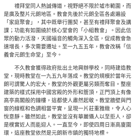
禮拜堂同人熱誠傳道，視野絕不限於墟市範圍，而
是廣及整片元朗地區。教會先後於元朗全區各處遍設
「家庭聚會」，其中既舉行團契，甚至有禮拜聚會及講
課；功能有如圍繞於核心堂會的「小組教會」。因此信
眾的動力活潑，天國福音的觸角深入全區，促成教會急
速增長，多次需要遷址。至一九五五年，教會改稱「信
義會元朗生命堂」至今。
不久教會獲得政府批出土地興辦學校，同時建造教
堂，現時教堂在一九五九年落成。教堂的規模於當年元
朗可謂驚人的宏大，教堂的外觀更屬另類而奪目。整座
建築的樣式採用中國宮殿的外形和簷頂，正門頂上有像
高亭高閣般的鐘樓，這都使人肅然起敬。教堂牆壁與門
窗的線框和色調相當平實，呈現一片莊重雅緻，令人心
悅意靜。雖然如此，教堂並沒有華麗懾人以至拒人，卻
是樸實近人而能迎人。一直至今，即使四周日漸高廈圍
環，這座教堂依然是元朗新市鎮的獨特地標。