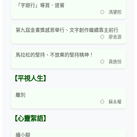
「字遊行」導賞．道嘗
◎ 馮肇熙
第九屆金書獎感恩舉行、文字創作繼續靠主前行
◎ 廖金源
馬拉松的堅持、不放棄的堅持精神！
◎ 黃逸恒
【平視人生】
離別
◎ 蘇永權
【心靈絮語】
纏小腳