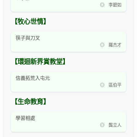
◎ 李碧如
【牧心世情】
筷子與刀叉
◎ 羅杰才
【環迴新界賞教堂】
信義拓荒入屯元
◎ 區伯平
【生命教育】
學習相處
◎ 龔立人