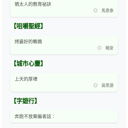
猶太人的教育祕訣
◎ 馬景泰
【咀嚼聖經】
烤最好的鵪鶉
◎ 曉安
【城市心靈】
上天的厚禮
◎ 吳思源
【字遊行】
奔跑不放棄編者話：