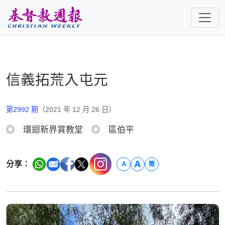
跳至主要內容
信義拓荒入屯元
第2992 期
（2021 年 12 月 26 日）
◎ 環迴新界賞教堂 ◎ 區伯平
A
分享：
A
簡