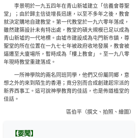
李景明於一九五四年在青山新墟建立「信義會尊聖
堂」；由於歸主信徒增長迅速，以至不多年之後，教會
就決定購地自建教堂。第一代教堂於一九六零年落成，
雖然建築設計未有特出處，教堂的碩大規模已足以成為
青山新墟的一代地標。由墟市建設成為屯門新市鎮，尊
聖堂的所在位置在一九七七年被政府收地發展，教會被
逼遷至大廈場所，暫時成為「樓上教會」。至一九八零
年現時教堂重建落成。
一所神學院的兩名同班同學，他們又份屬同鄉，意
想之外的來到陌生的香港；竟分別而合成創建起宗派的
新界西事工。這可說神學教育的佳話，也是佈道植堂的
佳話。
區伯平（撰文、拍照、繪圖）
【要聞】