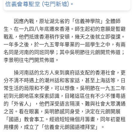
因應內戰，原址湖北省的「信義神學院」全體師
生、在一九四八年底遷來香港。師生起初的意願是暫避
戰亂，他們抵達香港稍作安頓，幾天之後就立即復課。
一年多之後，於一九五零年畢業的一屆學生之中，有兩
名同是河南的同班同學；其中吳明節往元朗開荒佈道；
李景明往屯門開荒佈道。
操河南話的北方人來到廣府話支配的香港社會，更
分不清不時遇上的潮州話和客家話，甚至上海話等，日
常生活的局限和不便，可以想像。吳明節在一九五二年
初到元朗地區來探索認識，目睹這區住有不少不懂粵語
的「外省人」，他們深受語言隔漠、難與社會大眾溝通
之苦。看在眼裏，吳明節感同身受，決定在元朗開展
「國語」教會事工。經過短短幾個月籌畫，同年初夏租
用樓房，成立了「信義會元朗國語禮拜堂」。