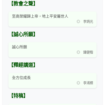
【教會之聲】
至高榮耀歸上帝，地上平安屬世人
◎ 李炳光
【誠心所願】
誠心所願
◎ 鍾健楷
【釋經講道】
全方位成長
◎ 李鴻標
【特稿】