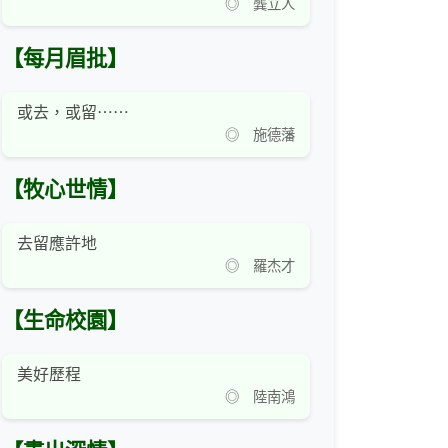
◎ 龔立人
【每月眉批】
或去，或留⋯⋯
◎ 施德藩
【牧心世情】
去留應許地
◎ 羅杰才
【生命校園】
美好歷程
◎ 陸南鴻