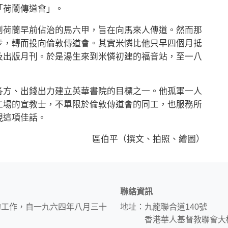
「荷蘭傳道會」。
荷蘭早前佔治的馬六甲，旨在向馬來人傳道。然而那
步，轉而投向倫敦傳道會。其實米憐比他只早四個月抵
及出版月刊。於是湯生來到米憐初建的福音站，至一八
方、出錢出力建立英華書院的目標之一。他孤軍一人
工場的宣教士，不單限於倫敦傳道會的同工，也服務所
現這項佳話。
區伯平（撰文、拍照、繪圖）
聯絡資訊
的工作，自一九六四年八月三十
地址：九龍聯合道140號
香港華人基督教聯會大