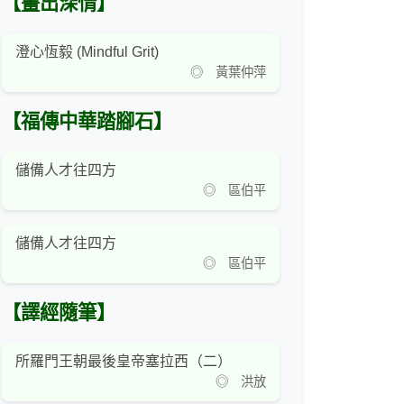
【畫出深情】
澄心恆毅 (Mindful Grit)
◎ 黃葉仲萍
【福傳中華踏腳石】
儲備人才往四方
◎ 區伯平
儲備人才往四方
◎ 區伯平
【譯經隨筆】
所羅門王朝最後皇帝塞拉西（二）
◎ 洪放