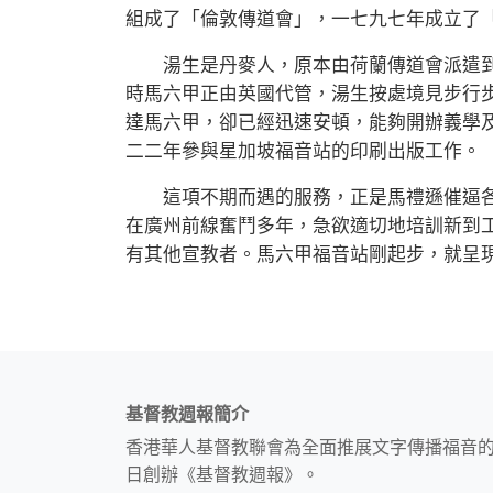
組成了「倫敦傳道會」，一七九七年成立了
湯生是丹麥人，原本由荷蘭傳道會派遣到
時馬六甲正由英國代管，湯生按處境見步行
達馬六甲，卻已經迅速安頓，能夠開辦義學
二二年參與星加坡福音站的印刷出版工作。
這項不期而遇的服務，正是馬禮遜催逼各
在廣州前線奮鬥多年，急欲適切地培訓新到
有其他宣教者。馬六甲福音站剛起步，就呈
基督教週報簡介
香港華人基督教聯會為全面推展文字傳播福音
日創辦《基督教週報》。