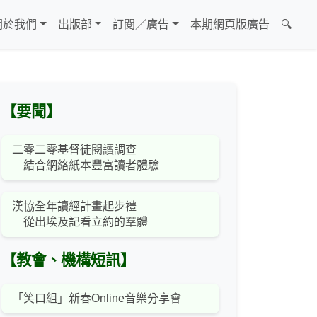
關於我們
出版部
訂閱／廣告
本期網頁版廣告
🔍
【要聞】
二零二零基督徒閱讀調查
結合網絡紙本豐富讀者體驗
漢協全年讀經計畫起步禮
從出埃及記看立約的羣體
【教會、機構短訊】
「笑口組」新春Online音樂分享會