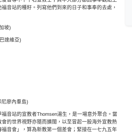
他福音站的種籽。列寫他們到來的日子和事奉的去處，
星加坡)
- 巴達維亞)
u 印尼廖內羣島)
站的宣教者Thomsen湯生，是一場意外聚合。當
教會的世界視野亦隨而擴闊，以至冒起一股海外宣教熱
傳福音會」，算為新教第一個差會；緊接在一七九五年