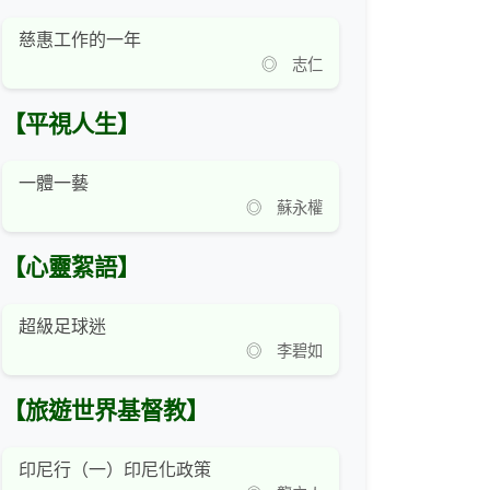
慈惠工作的一年
◎ 志仁
【平視人生】
一體一藝
◎ 蘇永權
【心靈絮語】
超級足球迷
◎ 李碧如
【旅遊世界基督教】
印尼行（一）印尼化政策