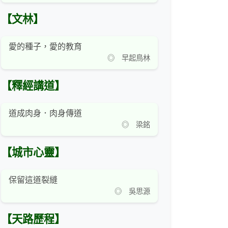
【文林】
愛的種子，愛的教育
◎ 早起鳥林
【釋經講道】
道成肉身．肉身傳道
◎ 梁銘
【城市心靈】
保留這道裂縫
◎ 吳思源
【天路歷程】