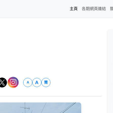
主頁
各期網頁連結
A
簡
A