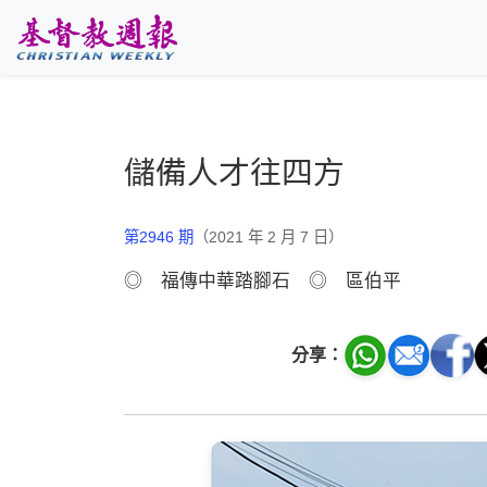
跳至主要內容
儲備人才往四方
第2946 期
（2021 年 2 月 7 日）
◎ 福傳中華踏腳石 ◎ 區伯平
分享：