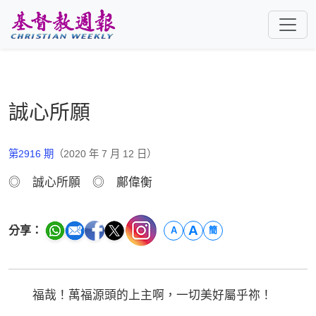
跳至主要內容
誠心所願
第2916 期
（2020 年 7 月 12 日）
◎ 誠心所願 ◎ 鄺偉衡
A
分享：
A
簡
福哉！萬福源頭的上主啊，一切美好屬乎祢！