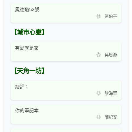
鳳德道52號
◎ 區伯平
【城市心靈】
有愛就是家
◎ 吳思源
【天角一坊】
總評：
◎ 黎海華
你的筆記本
◎ 陳紀安