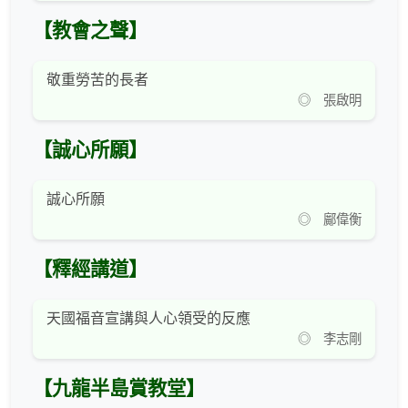
【教會之聲】
敬重勞苦的長者
◎ 張啟明
【誠心所願】
誠心所願
◎ 鄺偉衡
【釋經講道】
天國福音宣講與人心領受的反應
◎ 李志剛
【九龍半島賞教堂】