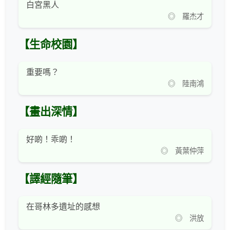
白宮黑人
◎ 羅杰才
【生命校園】
重要嗎？
◎ 陸南鴻
【畫出深情】
好啲！乖啲！
◎ 黃葉仲萍
【譯經隨筆】
在哥林多遺址的感想
◎ 洪放