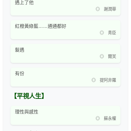
遇上了他
◎ 謝潤華
紅橙黃綠藍……通通都好
◎ 青臣
髮遇
◎ 爾芙
有份
◎ 提阿非羅
【平視人生】
理性與感性
◎ 蘇永權