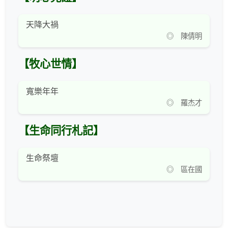
天降大禍
◎ 陳倩明
【牧心世情】
寬樂年年
◎ 羅杰才
【生命同行札記】
生命祭壇
◎ 區在國