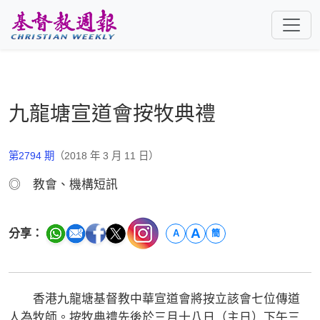
跳至主要內容
九龍塘宣道會按牧典禮
第2794 期
（2018 年 3 月 11 日）
◎ 教會、機構短訊
A
分享：
A
簡
香港九龍塘基督教中華宣道會將按立該會七位傳道
人為牧師。按牧典禮先後於三月十八日（主日）下午三