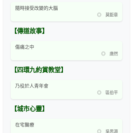
隨時接受改變的大腦
◎ 莫鉅章
【傳道故事】
傷痛之中
◎ 唐然
【四環九約賞教堂】
乃役於人青年會
◎ 區伯平
【城市心靈】
在宅醫療
◎ 吳思源