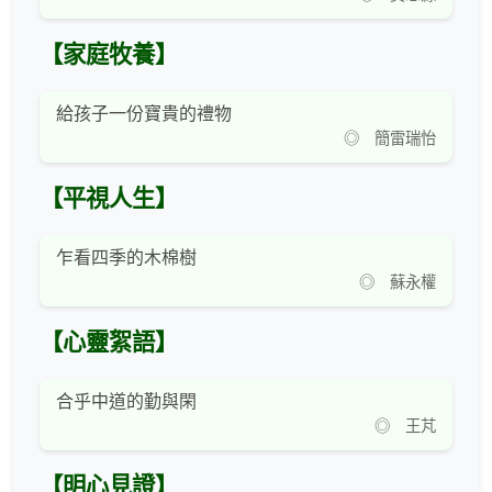
【家庭牧養】
給孩子一份寶貴的禮物
◎ 簡雷瑞怡
【平視人生】
乍看四季的木棉樹
◎ 蘇永權
【心靈絮語】
合乎中道的勤與閑
◎ 王芃
【明心見證】