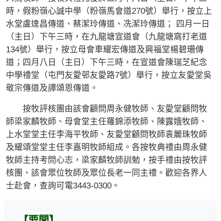
時，假粉嶺心誠中學（粉嶺馬會道270號）舉行，按立上
水堂盧達昌傳道、蔡潔玲傳道、冼潔玲傳道； 四月一日
（主日）下午三時，在九龍塘宣道會（九龍塘窩打老道
134號）舉行，按立母會車耀宏傳道及興福堂楊碧珊傳
道；四月八日（主日）下午三時，在宣道會陳瑞芝紀念
中學禮堂（屯門友愛邨友愛路7號）舉行，按立友愛堂吳
敬宗傳道及譚頌恩傳道。
按牧評核團由該會顧問周永健牧師、友愛堂顧問牧
師梁家麟牧師、母會堂主任羅錦添牧師、陳露娥牧師、
上水堂堂主任李海平牧師、友愛堂顧問牧師袁麗珠牧師
及耀頌堂堂主任李嘉明牧師組成。各按牧典禮由周永健
牧師主持考問心志，梁家麟牧師訓勉，按手禮由按牧評
核團、該會眾位牧師及眾位長老一同主禮。歡迎各界人
士赴會，查詢可電3443-0300。
【要聞】