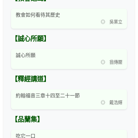
教會如何看待其歷史
◎ 吳業立
【誠心所願】
誠心所願
◎ 翁傳鏗
【釋經講道】
約翰福音三章十四至二十一節
◎ 戴浩輝
【品蘭集】
吃它一口